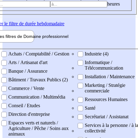
heures
er
le filtre de durée hebdomadaire
les filtres de
Domaine pro
fessionnel
ne professionel
Achats / Comptabilité / Gestion
Industrie (4)
Arts / Artisanat d'art
Informatique /
Télécommunication
Banque / Assurance
Installation / Maintenance
Bâtiment / Travaux Publics (2)
Marketing / Stratégie
Commerce / Vente
commerciale
Communication / Multimédia
Ressources Humaines
Conseil / Etudes
Santé
Direction d'entreprise
Secrétariat / Assistanat
Espaces verts et naturels /
Services à la personne / à l
Agriculture / Pêche / Soins aux
collectivité
animaux