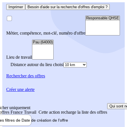
Imprimer
Besoin d'aide sur la recherche d'offres d'emploi ?
Métier, compétence, mot-clé, numéro d'offre
Lieu de travail
Distance autour du lieu choisi
Rechercher
des offres
Créer une alerte
Qui sont n
icher uniquement
 offres France Travail
Cette action recharge la liste des offres
les filtres de
Date de création
de l'offre