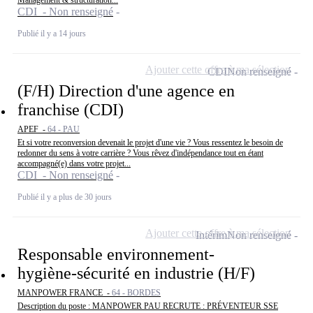
Management & structuration...
CDI - Non renseigné
Publié il y a 14 jours
Ajouter cette offre à ma sélection
CDI
Non renseigné
(F/H) Direction d'une agence en
franchise (CDI)
APEF -
64 - PAU
Et si votre reconversion devenait le projet d'une vie ? Vous ressentez le besoin de
redonner du sens à votre carrière ? Vous rêvez d'indépendance tout en étant
accompagné(e) dans votre projet...
CDI - Non renseigné
Publié il y a plus de 30 jours
Ajouter cette offre à ma sélection
Intérim
Non renseigné
Responsable environnement-
hygiène-sécurité en industrie (H/F)
MANPOWER FRANCE -
64 - BORDES
Description du poste : MANPOWER PAU RECRUTE : PRÉVENTEUR SSE