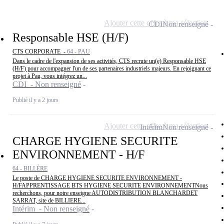
Ajouter cette offre à ma sélection
CDI
Non renseigné
Responsable HSE (H/F)
CTS CORPORATE -
64 - PAU
Dans le cadre de l'expansion de ses activités, CTS recrute un(e) Responsable HSE
(H/F) pour accompagner l'un de ses partenaires industriels majeurs. En rejoignant ce
projet à Pau, vous intégrez un...
CDI - Non renseigné
Publié il y a 2 jours
Ajouter cette offre à ma sélection
Intérim
Non renseigné
CHARGE HYGIENE SECURITE
ENVIRONNEMENT - H/F
64 - BILLÈRE
Le poste de CHARGE HYGIENE SECURITE ENVIRONNEMENT -
H/FAPPRENTISSAGE BTS HYGIENE SECURITE ENVIRONNEMENTNous
recherchons, pour notre enseigne AUTODISTRIBUTION BLANCHARDET
SARRAT, site de BILLIERE...
Intérim - Non renseigné