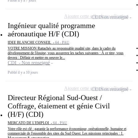
Publié il y a 7 jours
Ajouter cette offre à ma sélection
CDI
Non renseigné
Ingénieur qualité programme
aéronautique H/F (CDI)
IDEE BLANCHE CONSEIL -
64 - PAU
VOTRE MISSION Rattachés au responsable qualité site, dans le cadre du
développement de l'équipe, vous assurerez les taches suivantes : À ce titre, vous
devrez : Définir et mettre en oeuvre le...
CDI - Non renseigné
Publié il y a 10 jours
Ajouter cette offre à ma sélection
CDI
Non renseigné
Directeur Régional Sud-Ouest /
Coffrage, étaiement et génie Civil
(H/F) (CDI)
MERCATO DE L'EMPLOI -
64 - PAU
Votre rôle est clé : garantir la performance économique, opérationnelle, humaine et
commerciale de l'ensemble des sites du Sud Ouest. Les missions principales : 1.