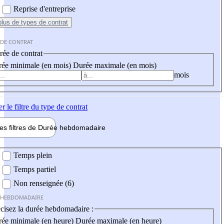
Reprise d'entreprise
plus
de types de contrat
 DE CONTRAT
ée de contrat
ée minimale (en mois)
Durée maximale (en mois)
mois
er
le filtre du type de contrat
les filtres de
Durée hebdo
madaire
 hebdomadaire
Temps plein
Temps partiel
Non renseignée (6)
 HEBDOMADAIRE
cisez la durée hebdomadaire :
ée minimale (en heure)
Durée maximale (en heure)