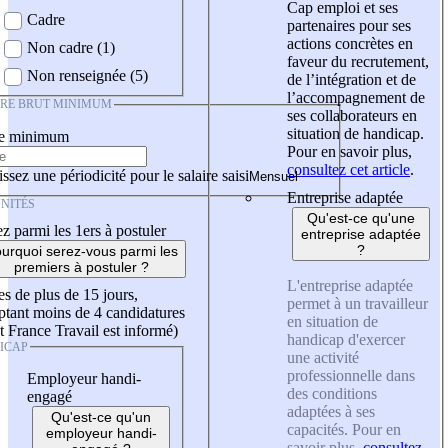
Cap emploi et ses
Cadre
partenaires pour ses
actions concrètes en
Non cadre (1)
faveur du recrutement,
Non renseignée (5)
de l’intégration et de
l’accompagnement de
IRE BRUT MINIMUM
ses collaborateurs en
situation de handicap.
re minimum
Pour en savoir plus,
consultez cet article
.
ssez une périodicité pour le salaire saisi
Entreprise adaptée
NITÉS
Qu'est-ce qu'une
z parmi les 1ers à postuler
entreprise adaptée
?
urquoi serez-vous parmi les
premiers à postuler ?
L'entreprise adaptée
es de plus de 15 jours,
permet à un travailleur
tant moins de 4 candidatures
en situation de
t France Travail est informé)
handicap d'exercer
ICAP
une activité
professionnelle dans
Employeur handi-
des conditions
engagé
adaptées à ses
Qu'est-ce qu'un
capacités. Pour en
employeur handi-
savoir plus,
consultez