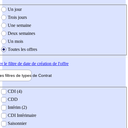
e création de l'offre
Un jour
Trois jours
Une semaine
Deux semaines
Un mois
Toutes les offres
er
le filtre de date de création de l'offre
les filtres de types de
Contrat
de contrat
CDI (4)
CDD
Intérim (2)
CDI Intérimaire
Saisonnier