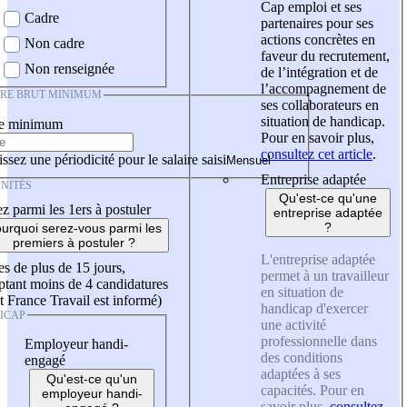
Cap emploi et ses
Cadre
partenaires pour ses
actions concrètes en
Non cadre
faveur du recrutement,
Non renseignée
de l’intégration et de
l’accompagnement de
IRE BRUT MINIMUM
ses collaborateurs en
situation de handicap.
re minimum
Pour en savoir plus,
consultez cet article
.
ssez une périodicité pour le salaire saisi
Entreprise adaptée
NITÉS
Qu'est-ce qu'une
z parmi les 1ers à postuler
entreprise adaptée
?
urquoi serez-vous parmi les
premiers à postuler ?
L'entreprise adaptée
es de plus de 15 jours,
permet à un travailleur
tant moins de 4 candidatures
en situation de
t France Travail est informé)
handicap d'exercer
ICAP
une activité
professionnelle dans
Employeur handi-
des conditions
engagé
adaptées à ses
Qu'est-ce qu'un
capacités. Pour en
employeur handi-
savoir plus,
consultez