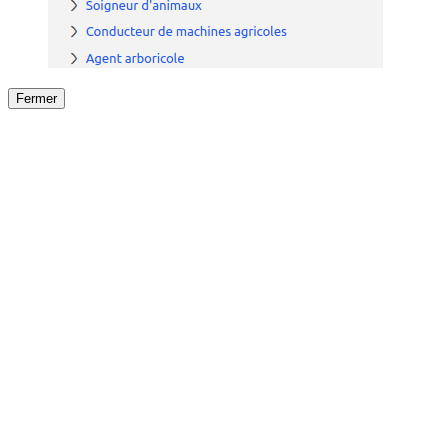
Fermer
Fermer
le détail de l'offre
/
Offre
sur
Offre précéden