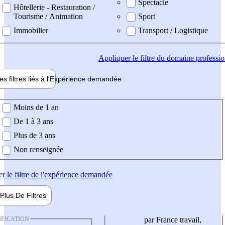
Spectacle
Hôtellerie - Restauration /
Tourisme / Animation
Sport
Immobilier
Transport / Logistique
Appliquer
le filtre du domaine professi
es filtres liés à l'
Expérience
demandée
ience demandée
Moins de 1 an
De 1 à 3 ans
Plus de 3 ans
Non renseignée
er
le filtre de l'expérience demandée
Plus De
Filtres
IFICATION
par France travail,