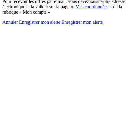
Pour recevoir les offres par e-mail, vous devez saisir votre adresse
électronique et la valider sur la page «
Mes coordonnées
» de la
rubrique « Mon compte »
Annuler
Enregistrer mon alerte
Enregistrer
mon alerte