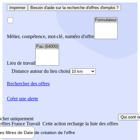
Imprimer
Besoin d'aide sur la recherche d'offres d'emploi ?
Métier, compétence, mot-clé, numéro d'offre
Lieu de travail
Distance autour du lieu choisi
Rechercher
des offres
Créer une alerte
Qui sont n
icher uniquement
 offres France Travail
Cette action recharge la liste des offres
les filtres de
Date de création
de l'offre