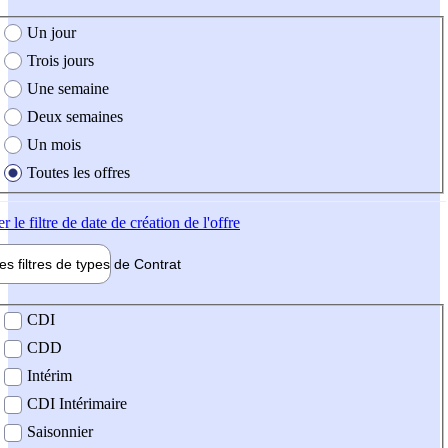
e création de l'offre
Un jour
Trois jours
Une semaine
Deux semaines
Un mois
Toutes les offres
er
le filtre de date de création de l'offre
les filtres de types de
Contrat
de contrat
CDI
CDD
Intérim
CDI Intérimaire
Saisonnier