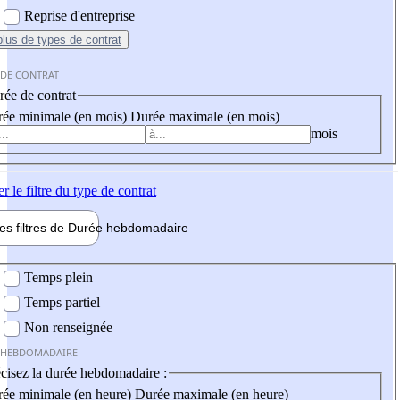
Reprise d'entreprise
plus
de types de contrat
 DE CONTRAT
ée de contrat
ée minimale (en mois)
Durée maximale (en mois)
mois
er
le filtre du type de contrat
les filtres de
Durée hebdo
madaire
 hebdomadaire
Temps plein
Temps partiel
Non renseignée
 HEBDOMADAIRE
cisez la durée hebdomadaire :
ée minimale (en heure)
Durée maximale (en heure)