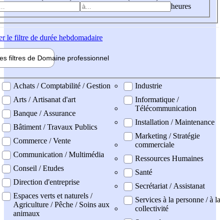
heures
er
le filtre de durée hebdomadaire
les filtres de
Domaine pro
fessionnel
ne professionel
Achats / Comptabilité / Gestion
Industrie
Arts / Artisanat d'art
Informatique /
Télécommunication
Banque / Assurance
Installation / Maintenance
Bâtiment / Travaux Publics
Marketing / Stratégie
Commerce / Vente
commerciale
Communication / Multimédia
Ressources Humaines
Conseil / Etudes
Santé
Direction d'entreprise
Secrétariat / Assistanat
Espaces verts et naturels /
Services à la personne / à l
Agriculture / Pêche / Soins aux
collectivité
animaux