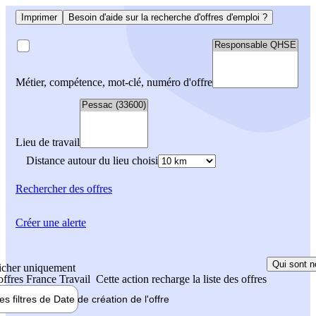
Imprimer
Besoin d'aide sur la recherche d'offres d'emploi ?
Métier, compétence, mot-clé, numéro d'offre
Lieu de travail
Distance autour du lieu choisi
Rechercher
des offres
Créer une alerte
Qui sont n
icher uniquement
 offres France Travail
Cette action recharge la liste des offres
les filtres de
Date de création
de l'offre