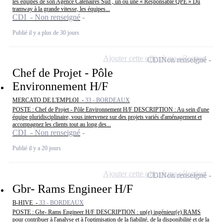
les équipes de son Agence Caténaires Sud , un ou une « Responsable QPE » Du
tramway à la grande vitesse, les équipes...
CDI - Non renseigné
Publié il y a plus de 30 jours
Ajouter cette offre à ma sélection
CDI
Non renseigné
Chef de Projet - Pôle
Environnement H/F
MERCATO DE L'EMPLOI -
33 - BORDEAUX
POSTE : Chef de Projet - Pôle Environnement H/F DESCRIPTION : Au sein d'une
équipe pluridisciplinaire, vous intervenez sur des projets variés d'aménagement et
accompagnez les clients tout au long des...
CDI - Non renseigné
Publié il y a 20 jours
Ajouter cette offre à ma sélection
CDI
Non renseigné
Gbr- Rams Engineer H/F
B-HIVE -
33 - BORDEAUX
POSTE : Gbr- Rams Engineer H/F DESCRIPTION : un(e) ingénieur(e) RAMS
pour contribuer à l'analyse et à l'optimisation de la fiabilité, de la disponibilité et de la