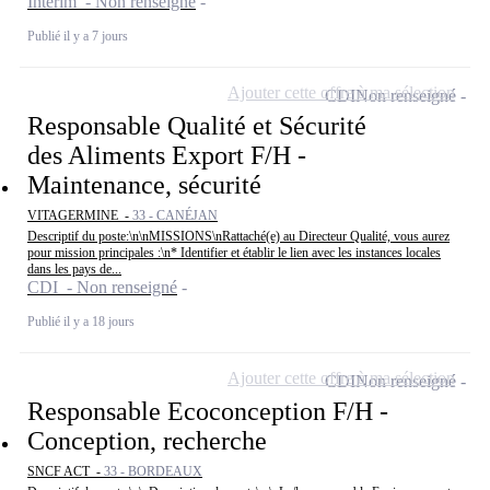
Intérim - Non renseigné
Publié il y a 7 jours
Ajouter cette offre à ma sélection
CDI
Non renseigné
Responsable Qualité et Sécurité
des Aliments Export F/H -
Maintenance, sécurité
VITAGERMINE -
33 - CANÉJAN
Descriptif du poste:\n\nMISSIONS\nRattaché(e) au Directeur Qualité, vous aurez
pour mission principales :\n* Identifier et établir le lien avec les instances locales
dans les pays de...
CDI - Non renseigné
Publié il y a 18 jours
Ajouter cette offre à ma sélection
CDI
Non renseigné
Responsable Ecoconception F/H -
Conception, recherche
SNCF ACT -
33 - BORDEAUX