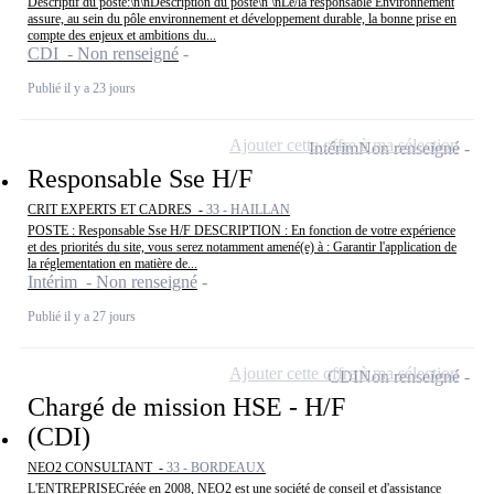
Descriptif du poste:\n\nDescription du poste\n \nLe/la responsable Environnement
assure, au sein du pôle environnement et développement durable, la bonne prise en
compte des enjeux et ambitions du...
CDI - Non renseigné
Publié il y a 23 jours
Ajouter cette offre à ma sélection
Intérim
Non renseigné
Responsable Sse H/F
CRIT EXPERTS ET CADRES -
33 - HAILLAN
POSTE : Responsable Sse H/F DESCRIPTION : En fonction de votre expérience
et des priorités du site, vous serez notamment amené(e) à : Garantir l'application de
la réglementation en matière de...
Intérim - Non renseigné
Publié il y a 27 jours
Ajouter cette offre à ma sélection
CDI
Non renseigné
Chargé de mission HSE - H/F
(CDI)
NEO2 CONSULTANT -
33 - BORDEAUX
L'ENTREPRISECréée en 2008, NEO2 est une société de conseil et d'assistance