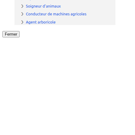
Fermer
Fermer
le détail de l'offre
/
Offre
sur
Offre précéden