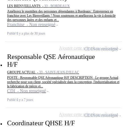
LES BIENVEILLANTS -
33 - BORDEAUX
Améliorez le quotidien des personnes dépendantes à Bordeaux : Entreprenez en
franchise avec Les Bienveillants ! Nous soutenons et améliorons la vie à domicile
des personnes âgées et des enfants et...
Franchise - Non renseigné
Publié il y a plus de 30 jours
Ajouter cette offre à ma sélection
CDI
Non renseigné
Responsable QSE Aéronautique
H/F
GROUPE ACTUAL -
33 - SAINT-JEAN-D'ILLAC
POSTE : Responsable QSE Aéronautique H/F DESCRIPTION : Le groupe Actual
recherche pour son client, société spécialisée dans la conception, l'industrialisation et
la fabrication de pièces et...
CDI - Non renseigné
Publié il y a 7 jours
Ajouter cette offre à ma sélection
CDI
Non renseigné
Coordinateur QHSE H/F