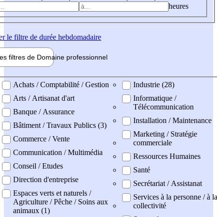
heures
er
le filtre de durée hebdomadaire
les filtres de
Domaine pro
fessionnel
ne professionel
Achats / Comptabilité / Gestion
Industrie (28)
Arts / Artisanat d'art
Informatique /
Télécommunication
Banque / Assurance
Installation / Maintenance
Bâtiment / Travaux Publics (3)
Marketing / Stratégie
Commerce / Vente
commerciale
Communication / Multimédia
Ressources Humaines
Conseil / Etudes
Santé
Direction d'entreprise
Secrétariat / Assistanat
Espaces verts et naturels /
Services à la personne / à l
Agriculture / Pêche / Soins aux
collectivité
animaux (1)