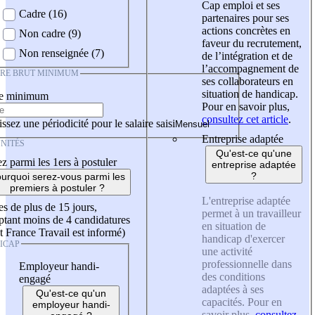
Cap emploi et ses
Cadre (16)
partenaires pour ses
actions concrètes en
Non cadre (9)
faveur du recrutement,
Non renseignée (7)
de l’intégration et de
l’accompagnement de
IRE BRUT MINIMUM
ses collaborateurs en
situation de handicap.
re minimum
Pour en savoir plus,
consultez cet article
.
ssez une périodicité pour le salaire saisi
Entreprise adaptée
NITÉS
Qu'est-ce qu'une
z parmi les 1ers à postuler
entreprise adaptée
?
urquoi serez-vous parmi les
premiers à postuler ?
L'entreprise adaptée
es de plus de 15 jours,
permet à un travailleur
tant moins de 4 candidatures
en situation de
t France Travail est informé)
handicap d'exercer
ICAP
une activité
professionnelle dans
Employeur handi-
des conditions
engagé
adaptées à ses
Qu'est-ce qu'un
capacités. Pour en
employeur handi-
savoir plus,
consultez