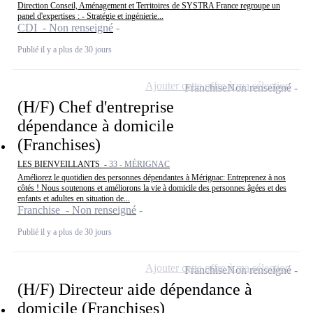
Direction Conseil, Aménagement et Territoires de SYSTRA France regroupe un
panel d'expertises : - Stratégie et ingénierie...
CDI - Non renseigné
Publié il y a plus de 30 jours
Ajouter cette offre à ma sélection
Franchise
Non renseigné
(H/F) Chef d'entreprise
dépendance à domicile
(Franchises)
LES BIENVEILLANTS -
33 - MÉRIGNAC
Améliorez le quotidien des personnes dépendantes à Mérignac: Entreprenez à nos
côtés ! Nous soutenons et améliorons la vie à domicile des personnes âgées et des
enfants et adultes en situation de...
Franchise - Non renseigné
Publié il y a plus de 30 jours
Ajouter cette offre à ma sélection
Franchise
Non renseigné
(H/F) Directeur aide dépendance à
domicile (Franchises)