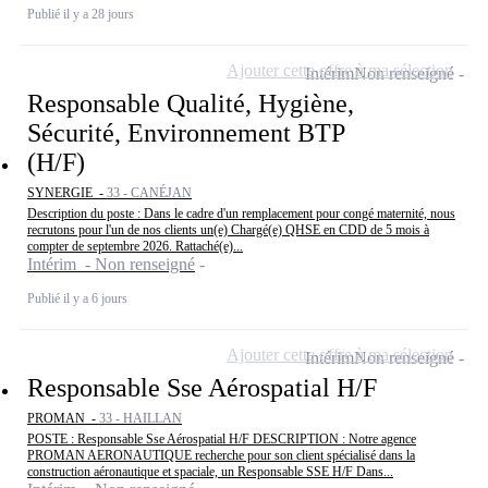
Publié il y a 28 jours
Ajouter cette offre à ma sélection
Intérim
Non renseigné
Responsable Qualité, Hygiène,
Sécurité, Environnement BTP
(H/F)
SYNERGIE -
33 - CANÉJAN
Description du poste : Dans le cadre d'un remplacement pour congé maternité, nous
recrutons pour l'un de nos clients un(e) Chargé(e) QHSE en CDD de 5 mois à
compter de septembre 2026. Rattaché(e)...
Intérim - Non renseigné
Publié il y a 6 jours
Ajouter cette offre à ma sélection
Intérim
Non renseigné
Responsable Sse Aérospatial H/F
PROMAN -
33 - HAILLAN
POSTE : Responsable Sse Aérospatial H/F DESCRIPTION : Notre agence
PROMAN AERONAUTIQUE recherche pour son client spécialisé dans la
construction aéronautique et spaciale, un Responsable SSE H/F Dans...