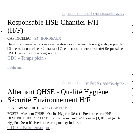
Ajouter cette offre à ma sélection
CDI
Temps plein
Responsable HSE Chantier F/H
(H/F)
CAP INGELEC -
33 - BORDEAUX
Dans un contexte de croissance et de structuration autour de nos grands projets de
bâtiments industriels en Contractant Général, nous recherchons un(e) Responsable
HSE Chantier pour notre agence de...
CDI - Temps plein
Publié hier
Ajouter cette offre à ma sélection
CDD
Non renseigné
Alternant QHSE - Qualité Hygiène
Sécurité Environnement H/F
ATALIAN SÉCURITÉ -
33 - CANÉJAN
POSTE : Alternant QHSE - Qualité Hygiène Sécurité Environnement H/F
DESCRIPTION : ATALIAN Sécurité recrute un(e) Alternant(e) QHSE - Qualité,
Hygiène, Sécurité, Environnement pour rejoindre son...
CDD - Non renseigné