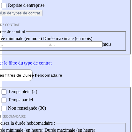
Reprise d'entreprise
plus
de types de contrat
 DE CONTRAT
ée de contrat
ée minimale (en mois)
Durée maximale (en mois)
mois
er
le filtre du type de contrat
les filtres de
Durée hebdo
madaire
 hebdomadaire
Temps plein (2)
Temps partiel
Non renseignée (30)
 HEBDOMADAIRE
cisez la durée hebdomadaire :
ée minimale (en heure)
Durée maximale (en heure)