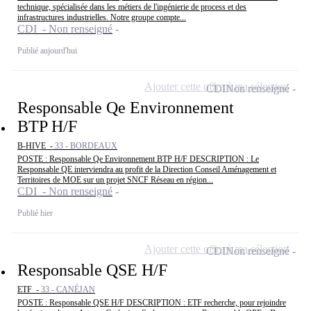
technique, spécialisée dans les métiers de l'ingénierie de process et des
infrastructures industrielles. Notre groupe compte...
CDI - Non renseigné
Publié aujourd'hui
Ajouter cette offre à ma sélection
CDI
Non renseigné
Responsable Qe Environnement
BTP H/F
B-HIVE -
33 - BORDEAUX
POSTE : Responsable Qe Environnement BTP H/F DESCRIPTION : Le
Responsable QE interviendra au profit de la Direction Conseil Aménagement et
Territoires de MOE sur un projet SNCF Réseau en région...
CDI - Non renseigné
Publié hier
Ajouter cette offre à ma sélection
CDI
Non renseigné
Responsable QSE H/F
ETF -
33 - CANÉJAN
POSTE : Responsable QSE H/F DESCRIPTION : ETF recherche, pour rejoindre