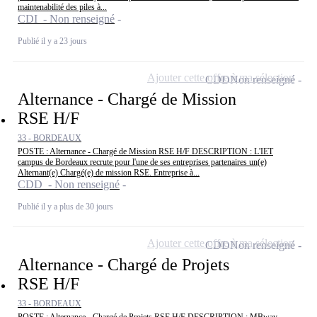
maintenabilité des piles à...
CDI - Non renseigné
Publié il y a 23 jours
Ajouter cette offre à ma sélection
CDD
Non renseigné
Alternance - Chargé de Mission
RSE H/F
33 - BORDEAUX
POSTE : Alternance - Chargé de Mission RSE H/F DESCRIPTION : L'IET
campus de Bordeaux recrute pour l'une de ses entreprises partenaires un(e)
Alternant(e) Chargé(e) de mission RSE. Entreprise à...
CDD - Non renseigné
Publié il y a plus de 30 jours
Ajouter cette offre à ma sélection
CDD
Non renseigné
Alternance - Chargé de Projets
RSE H/F
33 - BORDEAUX