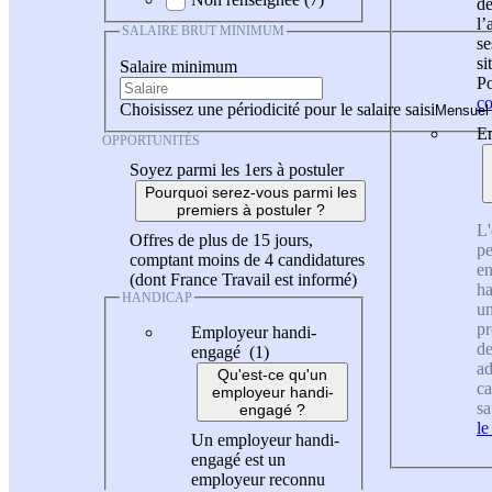
de
l
SALAIRE BRUT MINIMUM
se
si
Salaire minimum
Po
co
Choisissez une périodicité pour le salaire saisi
En
OPPORTUNITÉS
Soyez parmi les 1ers à postuler
Pourquoi serez-vous parmi les
premiers à postuler ?
L'
Offres de plus de 15 jours,
pe
comptant moins de 4 candidatures
en
(dont France Travail est informé)
ha
HANDICAP
un
pr
Employeur handi-
de
engagé (1)
ad
Qu'est-ce qu'un
ca
employeur handi-
sa
engagé ?
le
Un employeur handi-
engagé est un
employeur reconnu