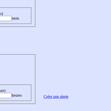
s)
mois
ure)
heures
Créer une alerte