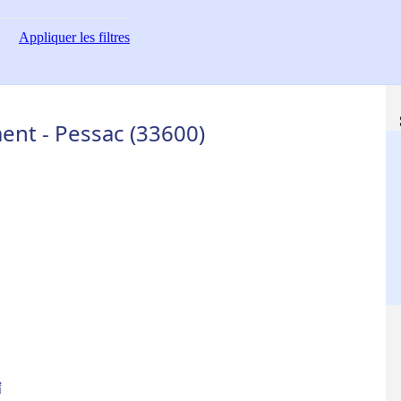
Appliquer
les filtres
nt - Pessac (33600)