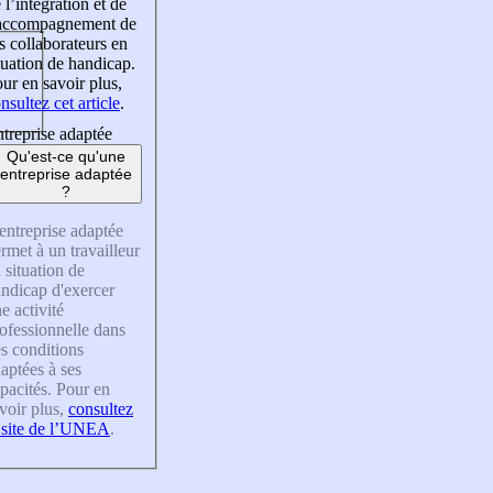
 l’intégration et de
’accompagnement de
s collaborateurs en
tuation de handicap.
ur en savoir plus,
nsultez cet article
.
treprise adaptée
Qu'est-ce qu'une
entreprise adaptée
?
entreprise adaptée
rmet à un travailleur
 situation de
ndicap d'exercer
e activité
ofessionnelle dans
s conditions
aptées à ses
pacités. Pour en
voir plus,
consultez
 site de l’UNEA
.