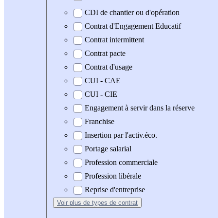
CDI de chantier ou d'opération
Contrat d'Engagement Educatif
Contrat intermittent
Contrat pacte
Contrat d'usage
CUI - CAE
CUI - CIE
Engagement à servir dans la réserve
Franchise
Insertion par l'activ.éco.
Portage salarial
Profession commerciale
Profession libérale
Reprise d'entreprise
Voir plus
de types de contrat