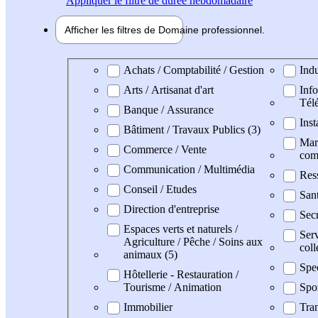
Appliquer
le filtre de durée hebdomadaire
Afficher les filtres de
Domaine pro
fessionnel
Domaine professionel
Achats / Comptabilité / Gestion
Indu
Arts / Artisanat d'art
Info
Tél
Banque / Assurance
Inst
Bâtiment / Travaux Publics (3)
Mark
Commerce / Vente
com
Communication / Multimédia
Res
Conseil / Etudes
San
Direction d'entreprise
Secr
Espaces verts et naturels /
Serv
Agriculture / Pêche / Soins aux
coll
animaux (5)
Spe
Hôtellerie - Restauration /
Tourisme / Animation
Spo
Immobilier
Tran