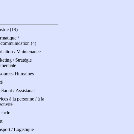
strie (19)
rmatique /
écommunication (4)
allation / Maintenance
eting / Stratégie
merciale
sources Humaines
té
étariat / Assistanat
ices à la personne / à la
ectivité
ctacle
rt
sport / Logistique