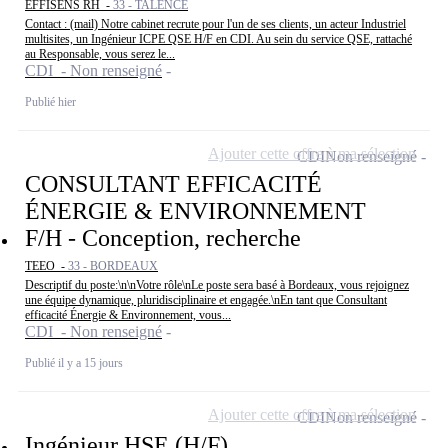
EFFISENS RH -
33 - TALENCE
Contact : (mail) Notre cabinet recrute pour l'un de ses clients, un acteur Industriel
multisites, un Ingénieur ICPE QSE H/F en CDI. Au sein du service QSE, rattaché
au Responsable, vous serez le...
CDI - Non renseigné
Publié hier
Ajouter cette offre à ma sélection
CDI
Non renseigné
CONSULTANT EFFICACITÉ
ÉNERGIE & ENVIRONNEMENT
F/H - Conception, recherche
TEEO -
33 - BORDEAUX
Descriptif du poste:\n\nVotre rôle\nLe poste sera basé à Bordeaux, vous rejoignez
une équipe dynamique, pluridisciplinaire et engagée.\nEn tant que Consultant
efficacité Énergie & Environnement, vous...
CDI - Non renseigné
Publié il y a 15 jours
Ajouter cette offre à ma sélection
CDI
Non renseigné
Ingénieur HSE (H/F)