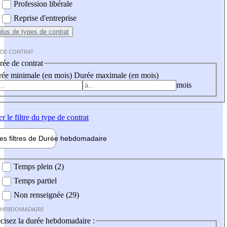
Profession libérale
Reprise d'entreprise
plus
de types de contrat
 DE CONTRAT
ée de contrat
ée minimale (en mois)
Durée maximale (en mois)
mois
er
le filtre du type de contrat
les filtres de
Durée hebdo
madaire
 hebdomadaire
Temps plein (2)
Temps partiel
Non renseignée (29)
 HEBDOMADAIRE
cisez la durée hebdomadaire :