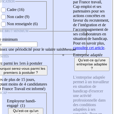
IFICATION
par France travail,
Cap emploi et ses
Cadre (16)
partenaires pour ses
actions concrètes en
Non cadre (9)
faveur du recrutement,
Non renseignée (6)
de l’intégration et de
l’accompagnement de
IRE BRUT MINIMUM
ses collaborateurs en
situation de handicap.
re minimum
Pour en savoir plus,
consultez cet article
.
ssez une périodicité pour le salaire saisi
Entreprise adaptée
NITÉS
Qu'est-ce qu'une
z parmi les 1ers à postuler
entreprise adaptée
?
urquoi serez-vous parmi les
premiers à postuler ?
L'entreprise adaptée
es de plus de 15 jours,
permet à un travailleur
tant moins de 4 candidatures
en situation de
t France Travail est informé)
handicap d'exercer
ICAP
une activité
professionnelle dans
Employeur handi-
des conditions
engagé (1)
adaptées à ses
Qu'est-ce qu'un
capacités. Pour en