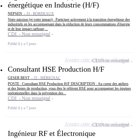
énergétique en Industrie (H/F)
NEPSEN -
33 - BORDEAUX
Votre mission (et votre impact) : Participer activement à la transition énergétique des
industriels en les accompagnant dans la réduction de leurs consommations d'énergie
et de leur impact carbone,...
CDI - Non renseigné
Publié il y a 5 jours
Ajouter cette offre à ma sélection
CDI
Non renseigné
Consultant HSE Production H/F
GESER BEST -
33 - MÉRIGNAC
POSTE : Consultant HSE Production H/F DESCRIPTION : Au coeur des ateliers
et des lignes de production, vous êtes le référent HSE pour accompagner les équipes
opérationnelles dans la prévention des...
CDI - Non renseigné
Publié il y a 7 jours
Ajouter cette offre à ma sélection
CDI
Non renseigné
Ingénieur RF et Électronique