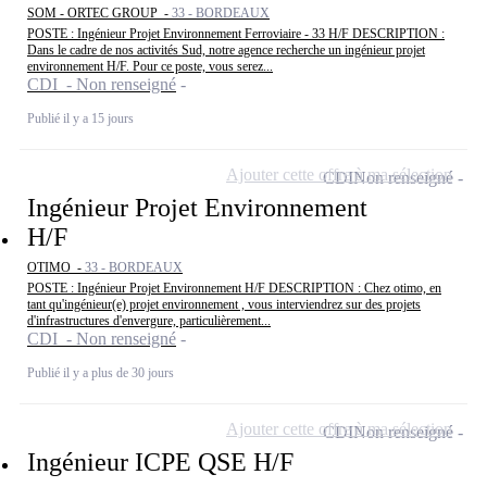
SOM - ORTEC GROUP -
33 - BORDEAUX
POSTE : Ingénieur Projet Environnement Ferroviaire - 33 H/F DESCRIPTION :
Dans le cadre de nos activités Sud, notre agence recherche un ingénieur projet
environnement H/F. Pour ce poste, vous serez...
CDI - Non renseigné
Publié il y a 15 jours
Ajouter cette offre à ma sélection
CDI
Non renseigné
Ingénieur Projet Environnement
H/F
OTIMO -
33 - BORDEAUX
POSTE : Ingénieur Projet Environnement H/F DESCRIPTION : Chez otimo, en
tant qu'ingénieur(e) projet environnement , vous interviendrez sur des projets
d'infrastructures d'envergure, particulièrement...
CDI - Non renseigné
Publié il y a plus de 30 jours
Ajouter cette offre à ma sélection
CDI
Non renseigné
Ingénieur ICPE QSE H/F