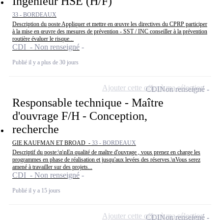
Ingénieur HSE (H/F)
33 - BORDEAUX
Description du poste Appliquer et mettre en œuvre les directives du CPRP participer
à la mise en œuvre des mesures de prévention - SST / INC conseiller à la prévention
routière évaluer le risque...
CDI - Non renseigné
Publié il y a plus de 30 jours
Ajouter cette offre à ma sélection
CDI
Non renseigné
Responsable technique - Maître
d'ouvrage F/H - Conception,
recherche
GIE KAUFMAN ET BROAD -
33 - BORDEAUX
Descriptif du poste:\n\nEn qualité de maître d'ouvrage , vous prenez en charge les
programmes en phase de réalisation et jusqu'aux levées des réserves.\nVous serez
amené à travailler sur des projets...
CDI - Non renseigné
Publié il y a 15 jours
Ajouter cette offre à ma sélection
CDI
Non renseigné