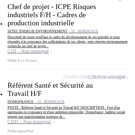
Chef de projet - ICPE Risques
industriels F/H - Cadres de
production industrielle
SETEC ÉNERGIE ENVIRONNEMENT -
33 - BORDEAUX
Descriptif du poste:\n\nDans le cadre du développement de ses activités et pour
répondre à la croissance des sollicitations de ses clients, setec énergie environnement
recherche un chef de projet...
CDI - Non renseigné
Publié il y a 20 jours
Ajouter cette offre à ma sélection
CDD
Non renseigné
Référent Santé et Sécurité au
Travail H/F
DOMOFRANCE -
33 - BORDEAUX
POSTE : Référent Santé et Sécurité au Travail H/F DESCRIPTION : Fort d'un
patrimoine en croissance et d'une ambition renouvelée, Domofrance, bailleur social,
engage une transformation porteuse de...
CDD - Non renseigné
Publié aujourd'hui