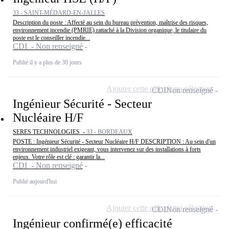
33 - SAINT-MÉDARD-EN-JALLES
Description du poste : Affecté au sein du bureau prévention, maîtrise des risques,
environnement incendie (PMRIE) rattaché à la Division organique, le titulaire du
poste est le conseiller incendie...
CDI - Non renseigné
Publié il y a plus de 30 jours
Ajouter cette offre à ma sélection
CDI
Non renseigné
Ingénieur Sécurité - Secteur
Nucléaire H/F
SERES TECHNOLOGIES -
33 - BORDEAUX
POSTE : Ingénieur Sécurité - Secteur Nucléaire H/F DESCRIPTION : Au sein d'un
environnement industriel exigeant, vous intervenez sur des installations à forts
enjeux. Votre rôle est clé : garantir la...
CDI - Non renseigné
Publié aujourd'hui
Ajouter cette offre à ma sélection
CDI
Non renseigné
Ingénieur confirmé(e) efficacité