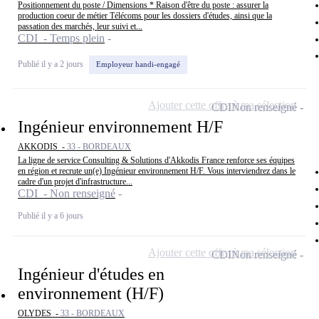
Positionnement du poste / Dimensions * Raison d'être du poste : assurer la
production coeur de métier Télécoms pour les dossiers d'études, ainsi que la
passation des marchés, leur suivi et...
CDI - Temps plein
Publié il y a 2 jours
Employeur handi-engagé
Ajouter cette offre à ma sélection
CDI
Non renseigné
Ingénieur environnement H/F
AKKODIS -
33 - BORDEAUX
La ligne de service Consulting & Solutions d'Akkodis France renforce ses équipes
en région et recrute un(e) Ingénieur environnement H/F. Vous interviendrez dans le
cadre d'un projet d'infrastructure...
CDI - Non renseigné
Publié il y a 6 jours
Ajouter cette offre à ma sélection
CDI
Non renseigné
Ingénieur d'études en
environnement (H/F)
OLYDES -
33 - BORDEAUX