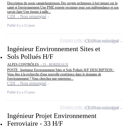
Description du poste çamatchentrenous Des projets techniques à fort impact sur la
santé et l'environnement Une PME experte reconnue pour son indépendance et son
savoir-faire Une équipe à taille...
CDI - Non renseigné
Publié il y a 12 jours
Ajouter cette offre à ma sélection
CDI
Non renseigné
Ingénieur Environnement Sites et
Sols Pollués H/F
ALPES CONTRÔLES -
33 - BORDEAUX
POSTE : Ingénieur Environnement Sites et Sols Pollués H/F DESCRIPTION :
Vous êtes à la recherche d'une nouvelle expérience dans le domaine de
l'environnement ? Vous cherchez une entreprise...
CDI - Non renseigné
Publié il y a 15 jours
Ajouter cette offre à ma sélection
CDI
Non renseigné
Ingénieur Projet Environnement
Ferroviaire - 33 H/F