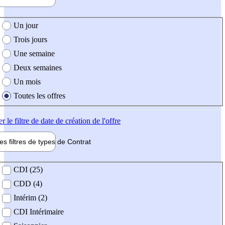
e création de l'offre
Un jour
Trois jours
Une semaine
Deux semaines
Un mois
Toutes les offres
er
le filtre de date de création de l'offre
les filtres de types de
Contrat
de contrat
CDI (25)
CDD (4)
Intérim (2)
CDI Intérimaire