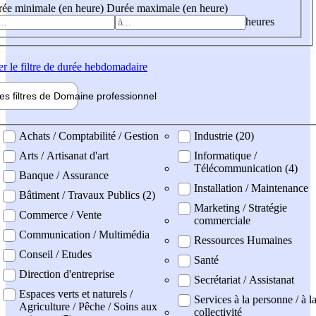
ée minimale (en heure)
Durée maximale (en heure)
heures
er
le filtre de durée hebdomadaire
les filtres de
Domaine pro
fessionnel
ne professionel
Achats / Comptabilité / Gestion
Industrie (20)
Arts / Artisanat d'art
Informatique /
Télécommunication (4)
Banque / Assurance
Installation / Maintenance
Bâtiment / Travaux Publics (2)
Marketing / Stratégie
Commerce / Vente
commerciale
Communication / Multimédia
Ressources Humaines
Conseil / Etudes
Santé
Direction d'entreprise
Secrétariat / Assistanat
Espaces verts et naturels /
Services à la personne / à l
Agriculture / Pêche / Soins aux
collectivité