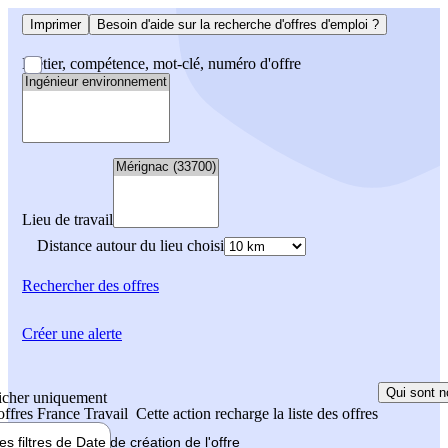
Imprimer
Besoin d'aide sur la recherche d'offres d'emploi ?
Métier, compétence, mot-clé, numéro d'offre
Lieu de travail
Distance autour du lieu choisi
Rechercher
des offres
Créer une alerte
Qui sont n
icher uniquement
 offres France Travail
Cette action recharge la liste des offres
les filtres de
Date de création
de l'offre