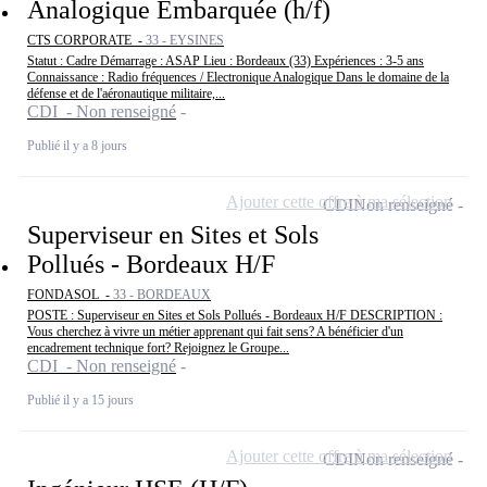
Analogique Embarquée (h/f)
CTS CORPORATE -
33 - EYSINES
Statut : Cadre Démarrage : ASAP Lieu : Bordeaux (33) Expériences : 3-5 ans
Connaissance : Radio fréquences / Electronique Analogique Dans le domaine de la
défense et de l'aéronautique militaire,...
CDI - Non renseigné
Publié il y a 8 jours
Ajouter cette offre à ma sélection
CDI
Non renseigné
Superviseur en Sites et Sols
Pollués - Bordeaux H/F
FONDASOL -
33 - BORDEAUX
POSTE : Superviseur en Sites et Sols Pollués - Bordeaux H/F DESCRIPTION :
Vous cherchez à vivre un métier apprenant qui fait sens? A bénéficier d'un
encadrement technique fort? Rejoignez le Groupe...
CDI - Non renseigné
Publié il y a 15 jours
Ajouter cette offre à ma sélection
CDI
Non renseigné