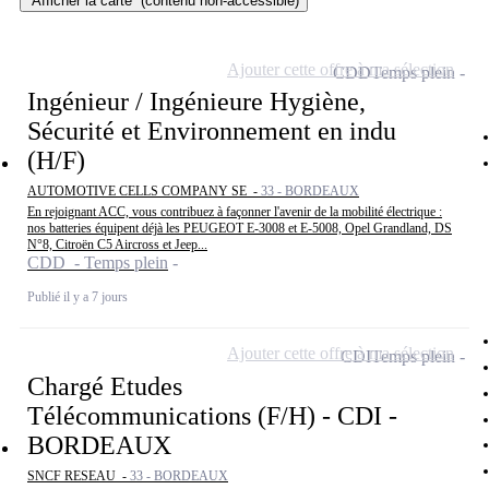
Afficher la carte
(contenu non-accessible)
Ajouter cette offre à ma sélection
CDD
Temps plein
Ingénieur / Ingénieure Hygiène,
Sécurité et Environnement en indu
(H/F)
AUTOMOTIVE CELLS COMPANY SE -
33 - BORDEAUX
En rejoignant ACC, vous contribuez à façonner l'avenir de la mobilité électrique :
nos batteries équipent déjà les PEUGEOT E-3008 et E-5008, Opel Grandland, DS
N°8, Citroën C5 Aircross et Jeep...
CDD - Temps plein
Publié il y a 7 jours
Ajouter cette offre à ma sélection
CDI
Temps plein
Chargé Etudes
Télécommunications (F/H) - CDI -
BORDEAUX
SNCF RESEAU -
33 - BORDEAUX