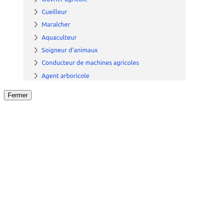
Fermer
Fermer
le détail de l'offre
/
Offre
sur
Offre précéden