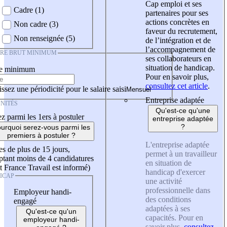
Cap emploi et ses
Cadre (1)
partenaires pour ses
actions concrètes en
Non cadre (3)
faveur du recrutement,
Non renseignée (5)
de l’intégration et de
l’accompagnement de
IRE BRUT MINIMUM
ses collaborateurs en
situation de handicap.
re minimum
Pour en savoir plus,
consultez cet article
.
ssez une périodicité pour le salaire saisi
Entreprise adaptée
NITÉS
Qu'est-ce qu'une
z parmi les 1ers à postuler
entreprise adaptée
?
urquoi serez-vous parmi les
premiers à postuler ?
L'entreprise adaptée
es de plus de 15 jours,
permet à un travailleur
tant moins de 4 candidatures
en situation de
t France Travail est informé)
handicap d'exercer
ICAP
une activité
professionnelle dans
Employeur handi-
des conditions
engagé
adaptées à ses
Qu'est-ce qu'un
capacités. Pour en
employeur handi-
savoir plus,
consultez