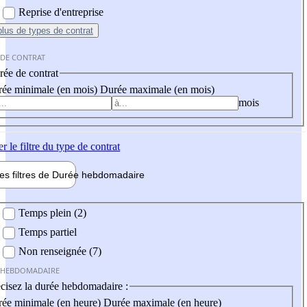
Reprise d'entreprise
plus
de types de contrat
 DE CONTRAT
ée de contrat
ée minimale (en mois)
Durée maximale (en mois)
mois
er
le filtre du type de contrat
les filtres de
Durée hebdo
madaire
 hebdomadaire
Temps plein (2)
Temps partiel
Non renseignée (7)
 HEBDOMADAIRE
cisez la durée hebdomadaire :
ée minimale (en heure)
Durée maximale (en heure)