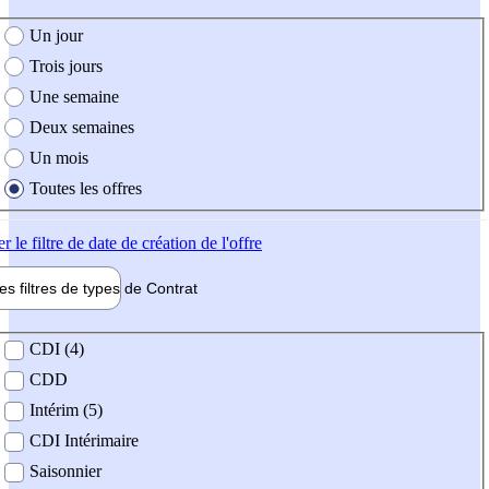
e création de l'offre
Un jour
Trois jours
Une semaine
Deux semaines
Un mois
Toutes les offres
er
le filtre de date de création de l'offre
les filtres de types de
Contrat
de contrat
CDI (4)
CDD
Intérim (5)
CDI Intérimaire
Saisonnier