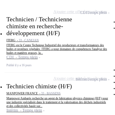
Ajouter cette offre à ma sélection
CDI
Temps plein
Technicien / Technicienne
chimiste en recherche-
développement (H/F)
ITERG -
33 - CANEJAN
ITERG est le Centre Technique Industriel des producteurs et transformateurs des
huiles et protéines végétales. ITERG a pour domaines de compétences l'analyse des
huiles et matières grasses, la...
CDI - Temps plein
Publié il y a 16 jours
Ajouter cette offre à ma sélection
Intérim
Temps plein
Technicien chimiste (H/F)
MANPOWER FRANCE -
33 - BASSENS
Manpower Ambarès recherche un agent de fabrication physico chimique (H/F) pour
une industrie spécialisée dans le traitement et la valorisation des déchets industriels
et des collectivités basée sur...
Intérim - Temps plein