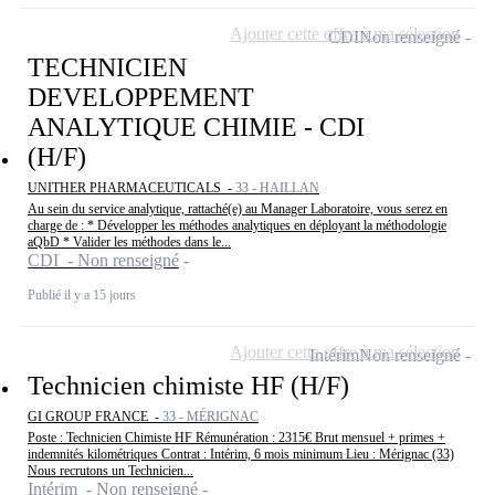
Ajouter cette offre à ma sélection
CDI
Non renseigné
TECHNICIEN
DEVELOPPEMENT
ANALYTIQUE CHIMIE - CDI
(H/F)
UNITHER PHARMACEUTICALS -
33 - HAILLAN
Au sein du service analytique, rattaché(e) au Manager Laboratoire, vous serez en
charge de : * Développer les méthodes analytiques en déployant la méthodologie
aQbD * Valider les méthodes dans le...
CDI - Non renseigné
Publié il y a 15 jours
Ajouter cette offre à ma sélection
Intérim
Non renseigné
Technicien chimiste HF (H/F)
GI GROUP FRANCE -
33 - MÉRIGNAC
Poste : Technicien Chimiste HF Rémunération : 2315€ Brut mensuel + primes +
indemnités kilométriques Contrat : Intérim, 6 mois minimum Lieu : Mérignac (33)
Nous recrutons un Technicien...
Intérim - Non renseigné