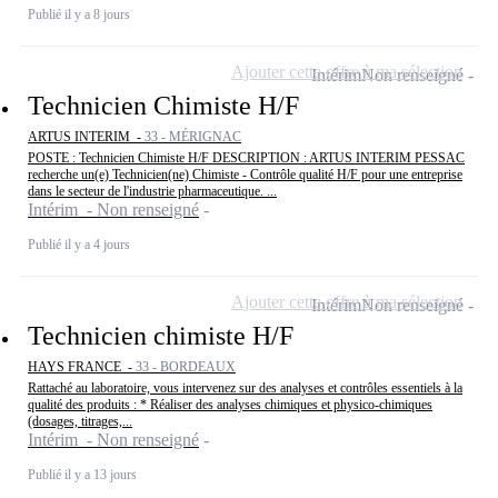
Publié il y a 8 jours
Ajouter cette offre à ma sélection
Intérim
Non renseigné
Technicien Chimiste H/F
ARTUS INTERIM -
33 - MÉRIGNAC
POSTE : Technicien Chimiste H/F DESCRIPTION : ARTUS INTERIM PESSAC
recherche un(e) Technicien(ne) Chimiste - Contrôle qualité H/F pour une entreprise
dans le secteur de l'industrie pharmaceutique. ...
Intérim - Non renseigné
Publié il y a 4 jours
Ajouter cette offre à ma sélection
Intérim
Non renseigné
Technicien chimiste H/F
HAYS FRANCE -
33 - BORDEAUX
Rattaché au laboratoire, vous intervenez sur des analyses et contrôles essentiels à la
qualité des produits : * Réaliser des analyses chimiques et physico-chimiques
(dosages, titrages,...
Intérim - Non renseigné
Publié il y a 13 jours