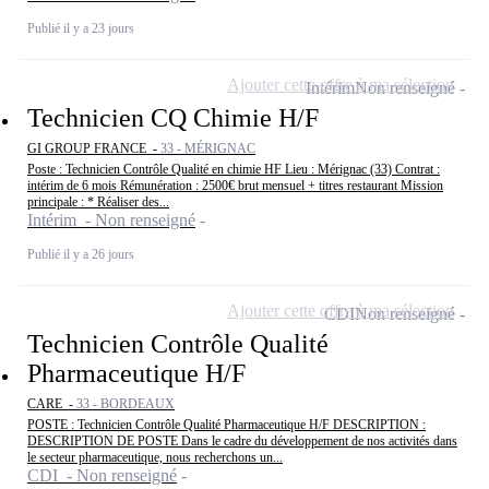
Publié il y a 23 jours
Ajouter cette offre à ma sélection
Intérim
Non renseigné
Technicien CQ Chimie H/F
GI GROUP FRANCE -
33 - MÉRIGNAC
Poste : Technicien Contrôle Qualité en chimie HF Lieu : Mérignac (33) Contrat :
intérim de 6 mois Rémunération : 2500€ brut mensuel + titres restaurant Mission
principale : * Réaliser des...
Intérim - Non renseigné
Publié il y a 26 jours
Ajouter cette offre à ma sélection
CDI
Non renseigné
Technicien Contrôle Qualité
Pharmaceutique H/F
CARE -
33 - BORDEAUX
POSTE : Technicien Contrôle Qualité Pharmaceutique H/F DESCRIPTION :
DESCRIPTION DE POSTE Dans le cadre du développement de nos activités dans
le secteur pharmaceutique, nous recherchons un...
CDI - Non renseigné