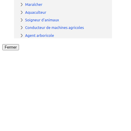
Fermer
Fermer
le détail de l'offre
/
Offre
sur
Offre précéden