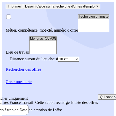
Imprimer
Besoin d'aide sur la recherche d'offres d'emploi ?
Métier, compétence, mot-clé, numéro d'offre
Lieu de travail
Distance autour du lieu choisi
Rechercher
des offres
Créer une alerte
Qui sont n
icher uniquement
 offres France Travail
Cette action recharge la liste des offres
les filtres de
Date de création
de l'offre