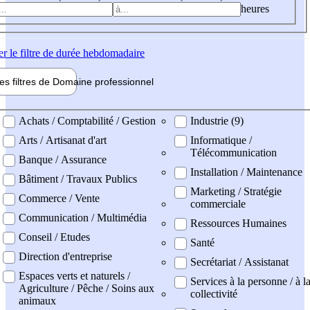
heures
er
le filtre de durée hebdomadaire
les filtres de
Domaine pro
fessionnel
ne professionel
Achats / Comptabilité / Gestion
Industrie (9)
Arts / Artisanat d'art
Informatique /
Télécommunication
Banque / Assurance
Installation / Maintenance
Bâtiment / Travaux Publics
Marketing / Stratégie
Commerce / Vente
commerciale
Communication / Multimédia
Ressources Humaines
Conseil / Etudes
Santé
Direction d'entreprise
Secrétariat / Assistanat
Espaces verts et naturels /
Services à la personne / à l
Agriculture / Pêche / Soins aux
collectivité
animaux