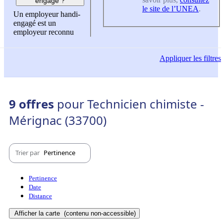
engagé ?
le site de l’UNEA
.
Un employeur handi-
engagé est un
employeur reconnu
Appliquer
les filtres
9 offres
pour Technicien chimiste -
Mérignac (33700)
Trier par
Pertinence
Pertinence
Date
Distance
Afficher la carte
(contenu non-accessible)