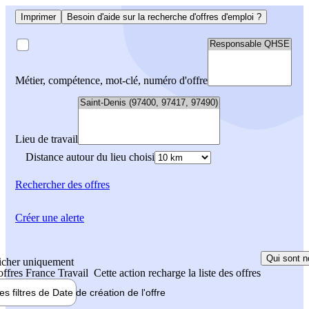
Imprimer
Besoin d'aide sur la recherche d'offres d'emploi ?
Métier, compétence, mot-clé, numéro d'offre
Lieu de travail
Distance autour du lieu choisi
Rechercher
des offres
Créer une alerte
Qui sont n
icher uniquement
 offres France Travail
Cette action recharge la liste des offres
les filtres de
Date de création
de l'offre