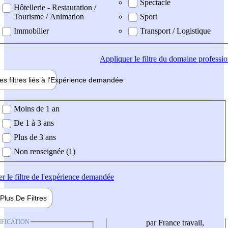
Spectacle
Hôtellerie - Restauration /
Tourisme / Animation
Sport
Immobilier
Transport / Logistique
Appliquer
le filtre du domaine professi
es filtres liés à l'
Expérience
demandée
ience demandée
Moins de 1 an
De 1 à 3 ans
Plus de 3 ans
Non renseignée (1)
er
le filtre de l'expérience demandée
Plus De
Filtres
IFICATION
par France travail,