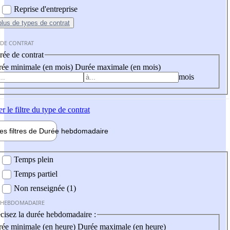
Reprise d'entreprise
plus
de types de contrat
 DE CONTRAT
ée de contrat
ée minimale (en mois)
Durée maximale (en mois)
mois
er
le filtre du type de contrat
les filtres de
Durée hebdo
madaire
 hebdomadaire
Temps plein
Temps partiel
Non renseignée (1)
 HEBDOMADAIRE
cisez la durée hebdomadaire :
ée minimale (en heure)
Durée maximale (en heure)