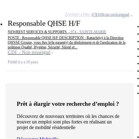
Ajouter cette offre à ma sélection
CDI
Non renseigné
Responsable QHSE H/F
NEWREST SERVICES & SUPPORTS -
974 - SAINTE-MARIE
POSTE : Responsable QHSE H/F DESCRIPTION : Rattaché(e) à la Direction
QHSSE Groupe, vous êtes le/la garant(e) du déploiement et de l'application de la
politique Qualité, Hygiène, Sécurité, Sûreté et...
CDI - Non renseigné
Publié il y a 10 jours
Prêt à élargir votre recherche d’emploi ?
Découvrez de nouveaux territoires où les chances de
trouver un emploi sont plus fortes en réalisant un
projet de mobilité résidentielle