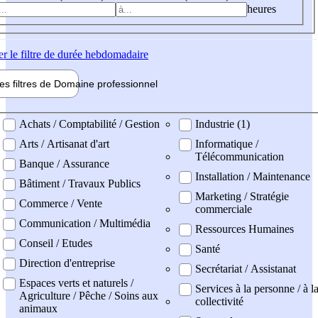
heures
er
le filtre de durée hebdomadaire
les filtres de
Domaine pro
fessionnel
ne professionel
Achats / Comptabilité / Gestion
Industrie (1)
Arts / Artisanat d'art
Informatique /
Télécommunication
Banque / Assurance
Installation / Maintenance
Bâtiment / Travaux Publics
Marketing / Stratégie
Commerce / Vente
commerciale
Communication / Multimédia
Ressources Humaines
Conseil / Etudes
Santé
Direction d'entreprise
Secrétariat / Assistanat
Espaces verts et naturels /
Services à la personne / à l
Agriculture / Pêche / Soins aux
collectivité
animaux