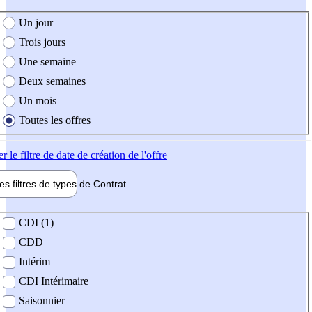
e création de l'offre
Un jour
Trois jours
Une semaine
Deux semaines
Un mois
Toutes les offres
er
le filtre de date de création de l'offre
les filtres de types de
Contrat
de contrat
CDI (1)
CDD
Intérim
CDI Intérimaire
Saisonnier