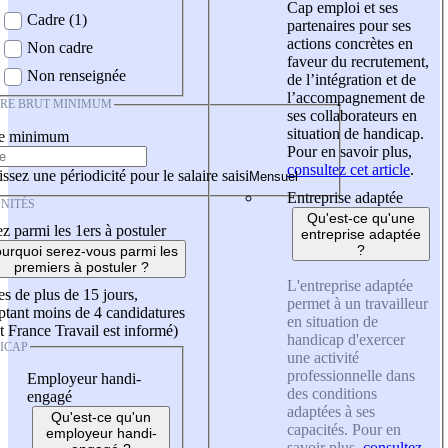
Cap emploi et ses
Cadre (1)
partenaires pour ses
actions concrètes en
Non cadre
faveur du recrutement,
Non renseignée
de l’intégration et de
l’accompagnement de
IRE BRUT MINIMUM
ses collaborateurs en
situation de handicap.
re minimum
Pour en savoir plus,
consultez cet article
.
ssez une périodicité pour le salaire saisi
Entreprise adaptée
NITÉS
Qu'est-ce qu'une
z parmi les 1ers à postuler
entreprise adaptée
?
urquoi serez-vous parmi les
premiers à postuler ?
L'entreprise adaptée
es de plus de 15 jours,
permet à un travailleur
tant moins de 4 candidatures
en situation de
t France Travail est informé)
handicap d'exercer
ICAP
une activité
professionnelle dans
Employeur handi-
des conditions
engagé
adaptées à ses
Qu'est-ce qu'un
capacités. Pour en
employeur handi-
savoir plus,
consultez