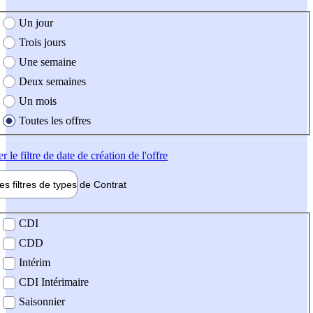
e création de l'offre
Un jour
Trois jours
Une semaine
Deux semaines
Un mois
Toutes les offres
er
le filtre de date de création de l'offre
les filtres de types de
Contrat
de contrat
CDI
CDD
Intérim
CDI Intérimaire
Saisonnier