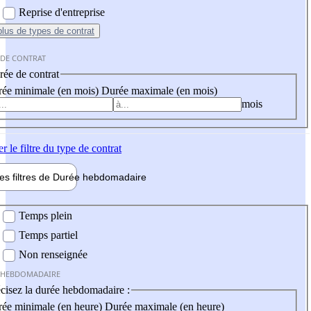
Reprise d'entreprise
plus
de types de contrat
 DE CONTRAT
ée de contrat
ée minimale (en mois)
Durée maximale (en mois)
mois
er
le filtre du type de contrat
les filtres de
Durée hebdo
madaire
 hebdomadaire
Temps plein
Temps partiel
Non renseignée
 HEBDOMADAIRE
cisez la durée hebdomadaire :
ée minimale (en heure)
Durée maximale (en heure)