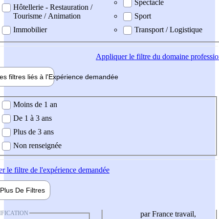
Spectacle
Hôtellerie - Restauration /
Tourisme / Animation
Sport
Immobilier
Transport / Logistique
Appliquer
le filtre du domaine professi
es filtres liés à l'
Expérience
demandée
ience demandée
Moins de 1 an
De 1 à 3 ans
Plus de 3 ans
Non renseignée
er
le filtre de l'expérience demandée
Plus De
Filtres
IFICATION
par France travail,