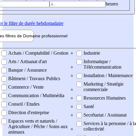
heures
er
le filtre de durée hebdomadaire
les filtres de
Domaine pro
fessionnel
ne professionel
Achats / Comptabilité / Gestion
Industrie
Arts / Artisanat d'art
Informatique /
Télécommunication
Banque / Assurance
Installation / Maintenance
Bâtiment / Travaux Publics
Marketing / Stratégie
Commerce / Vente
commerciale
Communication / Multimédia
Ressources Humaines
Conseil / Etudes
Santé
Direction d'entreprise
Secrétariat / Assistanat
Espaces verts et naturels /
Services à la personne / à l
Agriculture / Pêche / Soins aux
collectivité
animaux