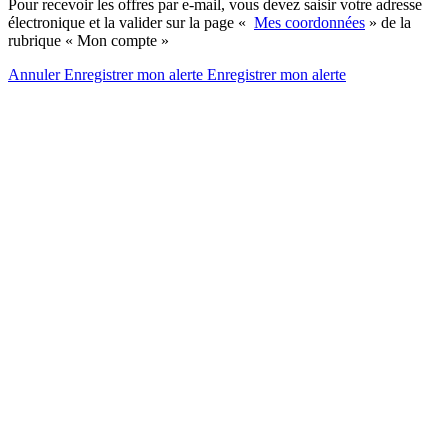
Pour recevoir les offres par e-mail, vous devez saisir votre adresse
électronique et la valider sur la page «
Mes coordonnées
» de la
rubrique « Mon compte »
Annuler
Enregistrer mon alerte
Enregistrer
mon alerte