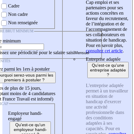
Cap emploi et ses
Cadre
partenaires pour ses
actions concrètes en
Non cadre
faveur du recrutement,
Non renseignée
de l’intégration et de
l’accompagnement de
IRE BRUT MINIMUM
ses collaborateurs en
situation de handicap.
re minimum
Pour en savoir plus,
consultez cet article
.
ssez une périodicité pour le salaire saisi
Entreprise adaptée
NITÉS
Qu'est-ce qu'une
z parmi les 1ers à postuler
entreprise adaptée
?
urquoi serez-vous parmi les
premiers à postuler ?
L'entreprise adaptée
es de plus de 15 jours,
permet à un travailleur
tant moins de 4 candidatures
en situation de
t France Travail est informé)
handicap d'exercer
ICAP
une activité
professionnelle dans
Employeur handi-
des conditions
engagé
adaptées à ses
Qu'est-ce qu'un
capacités. Pour en
employeur handi-
savoir plus,
consultez