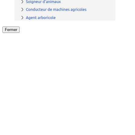
Fermer
Fermer
le détail de l'offre
/
Offre
sur
Offre précéden