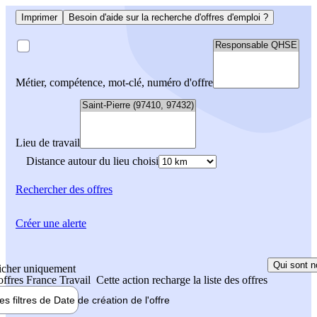
Imprimer
Besoin d'aide sur la recherche d'offres d'emploi ?
Métier, compétence, mot-clé, numéro d'offre
Lieu de travail
Distance autour du lieu choisi
Rechercher
des offres
Créer une alerte
Qui sont n
icher uniquement
 offres France Travail
Cette action recharge la liste des offres
les filtres de
Date de création
de l'offre