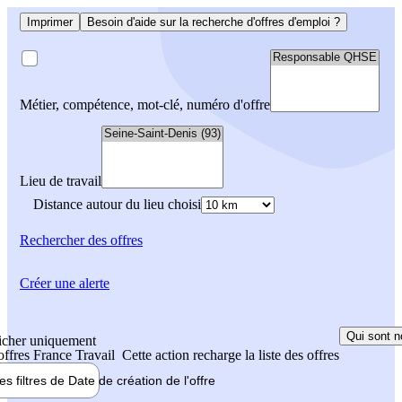
Imprimer
Besoin d'aide sur la recherche d'offres d'emploi ?
Métier, compétence, mot-clé, numéro d'offre
Lieu de travail
Distance autour du lieu choisi
Rechercher
des offres
Créer une alerte
Qui sont n
icher uniquement
 offres France Travail
Cette action recharge la liste des offres
les filtres de
Date de création
de l'offre