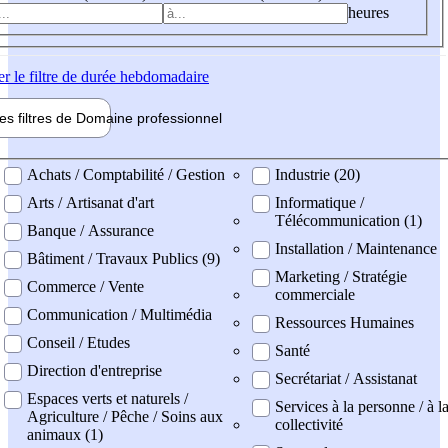
heures
er
le filtre de durée hebdomadaire
les filtres de
Domaine pro
fessionnel
ne professionel
Achats / Comptabilité / Gestion
Industrie (20)
Arts / Artisanat d'art
Informatique /
Télécommunication (1)
Banque / Assurance
Installation / Maintenance
Bâtiment / Travaux Publics (9)
Marketing / Stratégie
Commerce / Vente
commerciale
Communication / Multimédia
Ressources Humaines
Conseil / Etudes
Santé
Direction d'entreprise
Secrétariat / Assistanat
Espaces verts et naturels /
Services à la personne / à l
Agriculture / Pêche / Soins aux
collectivité
animaux (1)