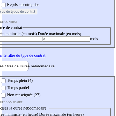
Reprise d'entreprise
plus
de types de contrat
 DE CONTRAT
ée de contrat
ée minimale (en mois)
Durée maximale (en mois)
mois
er
le filtre du type de contrat
les filtres de
Durée hebdo
madaire
 hebdomadaire
Temps plein (4)
Temps partiel
Non renseignée (27)
 HEBDOMADAIRE
cisez la durée hebdomadaire :
ée minimale (en heure)
Durée maximale (en heure)