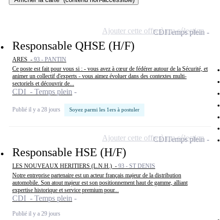
Ajouter cette offre à ma sélection
CDI
Temps plein
Responsable QHSE (H/F)
ARES -
93 - PANTIN
Ce poste est fait pour vous si : - vous avez à cœur de fédérer autour de la Sécurité, et
animer un collectif d'experts - vous aimez évoluer dans des contextes multi-
sectoriels et découvrir de...
CDI - Temps plein
Publié il y a 28 jours
Soyez parmi les 1ers à postuler
Ajouter cette offre à ma sélection
CDI
Temps plein
Responsable HSE (H/F)
LES NOUVEAUX HERITIERS (L.N.H.) -
93 - ST DENIS
Notre entreprise partenaire est un acteur français majeur de la distribution
automobile. Son atout majeur est son positionnement haut de gamme, alliant
expertise historique et service premium pour...
CDI - Temps plein
Publié il y a 29 jours