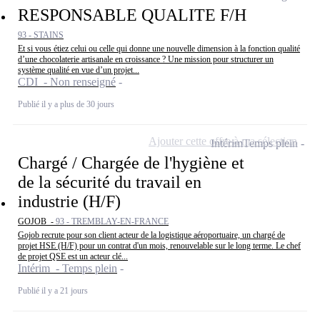
RESPONSABLE QUALITE F/H
93 - STAINS
Et si vous étiez celui ou celle qui donne une nouvelle dimension à la fonction qualité
d’une chocolaterie artisanale en croissance ? Une mission pour structurer un
système qualité en vue d’un projet...
CDI - Non renseigné
Publié il y a plus de 30 jours
Ajouter cette offre à ma sélection
Intérim
Temps plein
Chargé / Chargée de l'hygiène et
de la sécurité du travail en
industrie (H/F)
GOJOB -
93 - TREMBLAY-EN-FRANCE
Gojob recrute pour son client acteur de la logistique aéroportuaire, un chargé de
projet HSE (H/F) pour un contrat d'un mois, renouvelable sur le long terme. Le chef
de projet QSE est un acteur clé...
Intérim - Temps plein
Publié il y a 21 jours