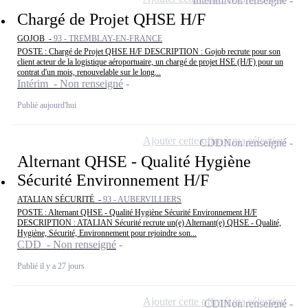
Intérim
Non renseigné
Chargé de Projet QHSE H/F
GOJOB -
93 - TREMBLAY-EN-FRANCE
POSTE : Chargé de Projet QHSE H/F DESCRIPTION : Gojob recrute pour son
client acteur de la logistique aéroportuaire, un chargé de projet HSE (H/F) pour un
contrat d'un mois, renouvelable sur le long...
Intérim - Non renseigné
Publié aujourd'hui
Ajouter cette offre à ma sélection
CDD
Non renseigné
Alternant QHSE - Qualité Hygiène
Sécurité Environnement H/F
ATALIAN SÉCURITÉ -
93 - AUBERVILLIERS
POSTE : Alternant QHSE - Qualité Hygiène Sécurité Environnement H/F
DESCRIPTION : ATALIAN Sécurité recrute un(e) Alternant(e) QHSE - Qualité,
Hygiène, Sécurité, Environnement pour rejoindre son...
CDD - Non renseigné
Publié il y a 27 jours
Ajouter cette offre à ma sélection
CDI
Non renseigné