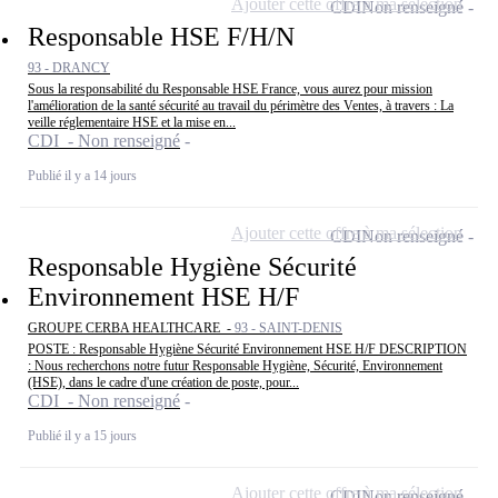
Ajouter cette offre à ma sélection
CDI
Non renseigné
Responsable HSE F/H/N
93 - DRANCY
Sous la responsabilité du Responsable HSE France, vous aurez pour mission
l'amélioration de la santé sécurité au travail du périmètre des Ventes, à travers : La
veille réglementaire HSE et la mise en...
CDI - Non renseigné
Publié il y a 14 jours
Ajouter cette offre à ma sélection
CDI
Non renseigné
Responsable Hygiène Sécurité
Environnement HSE H/F
GROUPE CERBA HEALTHCARE -
93 - SAINT-DENIS
POSTE : Responsable Hygiène Sécurité Environnement HSE H/F DESCRIPTION
: Nous recherchons notre futur Responsable Hygiène, Sécurité, Environnement
(HSE), dans le cadre d'une création de poste, pour...
CDI - Non renseigné
Publié il y a 15 jours
Ajouter cette offre à ma sélection
CDI
Non renseigné