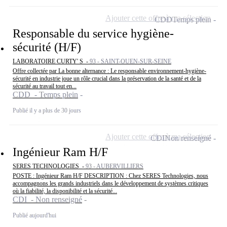
Ajouter cette offre à ma sélection
CDD
Temps plein
Responsable du service hygiène-
sécurité (H/F)
LABORATOIRE CURTY' S -
93 - SAINT-OUEN-SUR-SEINE
Offre collectée par La bonne alternance : Le responsable environnement-hygiène-
sécurité en industrie joue un rôle crucial dans la préservation de la santé et de la
sécurité au travail tout en...
CDD - Temps plein
Publié il y a plus de 30 jours
Ajouter cette offre à ma sélection
CDI
Non renseigné
Ingénieur Ram H/F
SERES TECHNOLOGIES -
93 - AUBERVILLIERS
POSTE : Ingénieur Ram H/F DESCRIPTION : Chez SERES Technologies, nous
accompagnons les grands industriels dans le développement de systèmes critiques
où la fiabilité, la disponibilité et la sécurité...
CDI - Non renseigné
Publié aujourd'hui