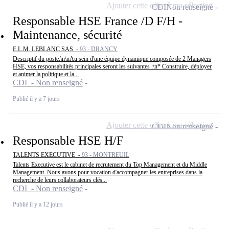
Ajouter cette offre à ma sélection
CDI
Non renseigné
Responsable HSE France /D F/H -
Maintenance, sécurité
E.L.M. LEBLANC SAS -
93 - DRANCY
Descriptif du poste:\n\nAu sein d'une équipe dynamique composée de 2 Managers
HSE, vos responsabilités principales seront les suivantes :\n* Construire, déployer
et animer la politique et la...
CDI - Non renseigné
Publié il y a 7 jours
Ajouter cette offre à ma sélection
CDI
Non renseigné
Responsable HSE H/F
TALENTS EXECUTIVE -
93 - MONTREUIL
Talents Executive est le cabinet de recrutement du Top Management et du Middle
Management. Nous avons pour vocation d'accompagner les entreprises dans la
recherche de leurs collaborateurs clés...
CDI - Non renseigné
Publié il y a 12 jours