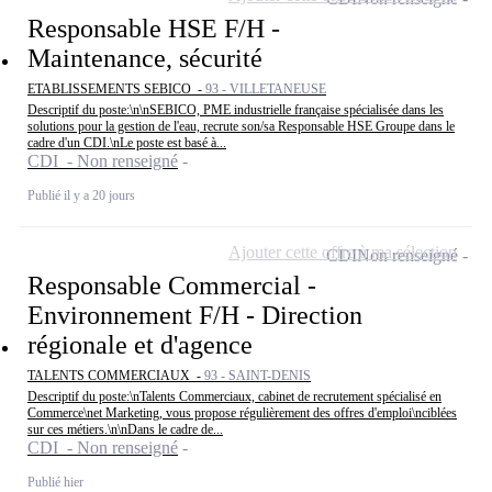
Responsable HSE F/H -
Maintenance, sécurité
ETABLISSEMENTS SEBICO -
93 - VILLETANEUSE
Descriptif du poste:\n\nSEBICO, PME industrielle française spécialisée dans les
solutions pour la gestion de l'eau, recrute son/sa Responsable HSE Groupe dans le
cadre d'un CDI.\nLe poste est basé à...
CDI - Non renseigné
Publié il y a 20 jours
Ajouter cette offre à ma sélection
CDI
Non renseigné
Responsable Commercial -
Environnement F/H - Direction
régionale et d'agence
TALENTS COMMERCIAUX -
93 - SAINT-DENIS
Descriptif du poste:\nTalents Commerciaux, cabinet de recrutement spécialisé en
Commerce\net Marketing, vous propose régulièrement des offres d'emploi\nciblées
sur ces métiers.\n\nDans le cadre de...
CDI - Non renseigné
Publié hier