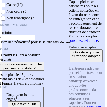
Cap emploi et ses
Cadre (19)
partenaires pour ses
actions concrètes en
Non cadre (5)
faveur du recrutement,
Non renseignée (7)
de l’intégration et de
l’accompagnement de
IRE BRUT MINIMUM
ses collaborateurs en
situation de handicap.
re minimum
Pour en savoir plus,
consultez cet article
.
ssez une périodicité pour le salaire saisi
Entreprise adaptée
NITÉS
Qu'est-ce qu'une
z parmi les 1ers à postuler
entreprise adaptée
résultats
?
urquoi serez-vous parmi les
L'entreprise adaptée
premiers à postuler ?
permet à un travailleur
es de plus de 15 jours,
en situation de
tant moins de 4 candidatures
handicap d'exercer
t France Travail est informé)
une activité
ICAP
professionnelle dans
des conditions
Employeur handi-
adaptées à ses
engagé
capacités. Pour en
Qu'est-ce qu'un
savoir plus,
consultez