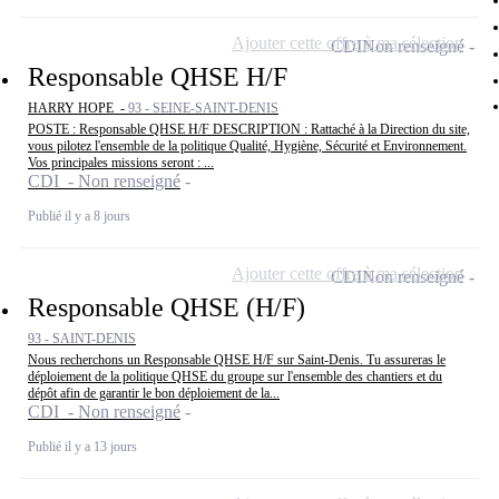
Ajouter cette offre à ma sélection
CDI
Non renseigné
Responsable QHSE H/F
HARRY HOPE -
93 - SEINE-SAINT-DENIS
POSTE : Responsable QHSE H/F DESCRIPTION : Rattaché à la Direction du site,
vous pilotez l'ensemble de la politique Qualité, Hygiène, Sécurité et Environnement.
Vos principales missions seront : ...
CDI - Non renseigné
Publié il y a 8 jours
Ajouter cette offre à ma sélection
CDI
Non renseigné
Responsable QHSE (H/F)
93 - SAINT-DENIS
Nous recherchons un Responsable QHSE H/F sur Saint-Denis. Tu assureras le
déploiement de la politique QHSE du groupe sur l'ensemble des chantiers et du
dépôt afin de garantir le bon déploiement de la...
CDI - Non renseigné
Publié il y a 13 jours