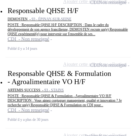
Ajouter cette offre à ma sélection
CDI
Non renseigné
Responsable QHSE H/F
DEMOSTEN -
93 - ÉPINAY-SUR-SEINE
POSTE : Responsable QHSE H/F DESCRIPTION : Dans le cadre du
développement de son agence francilienne, DEMOSTEN recrute un(e) Responsable
QHSE expérimenté(e) pour intervenir sur l'ensemble de ses...
CDI - Non renseigné
Publié il y a 14 jours
Ajouter cette offre à ma sélection
CDI
Non renseigné
Responsable QHSE & Formulation
- Agroalimentaire VO H/F
ARTEMIS SUCCESS -
93 - STAINS
POSTE : Responsable QHSE & Formulation - Agroalimentaire VO H/F
DESCRIPTION : Vous aimez conjuguer management, qualité et innovation ? Je
recherche un(e) Responsable QHSE & Formulation en CDI pour...
CDI - Non renseigné
Publié il y a plus de 30 jours
Ajouter cette offre à ma sélection