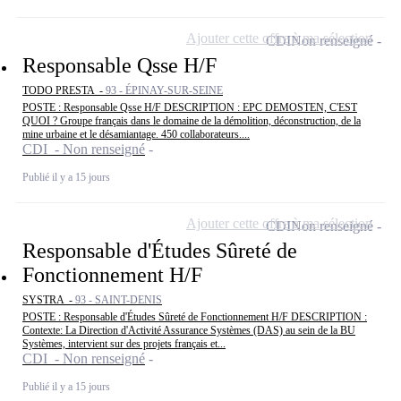
Ajouter cette offre à ma sélection
CDI
Non renseigné
Responsable Qsse H/F
TODO PRESTA -
93 - ÉPINAY-SUR-SEINE
POSTE : Responsable Qsse H/F DESCRIPTION : EPC DEMOSTEN, C'EST
QUOI ? Groupe français dans le domaine de la démolition, déconstruction, de la
mine urbaine et le désamiantage. 450 collaborateurs....
CDI - Non renseigné
Publié il y a 15 jours
Ajouter cette offre à ma sélection
CDI
Non renseigné
Responsable d'Études Sûreté de
Fonctionnement H/F
SYSTRA -
93 - SAINT-DENIS
POSTE : Responsable d'Études Sûreté de Fonctionnement H/F DESCRIPTION :
Contexte: La Direction d'Activité Assurance Systèmes (DAS) au sein de la BU
Systèmes, intervient sur des projets français et...
CDI - Non renseigné
Publié il y a 15 jours