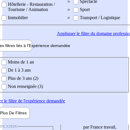
Spectacle
Hôtellerie - Restauration /
Tourisme / Animation
Sport
Immobilier
Transport / Logistique
Appliquer
le filtre du domaine professi
es filtres liés à l'
Expérience
demandée
ience demandée
Moins de 1 an
De 1 à 3 ans
Plus de 3 ans (2)
Non renseignée (3)
er
le filtre de l'expérience demandée
Plus De
Filtres
IFICATION
par France travail,