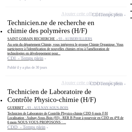
Ajouter cette offre à ma sélection
CDI
Temps plein
Technicien.ne de recherche en
chimie des polymères (H/F)
SAINT GOBAIN RECHERCHE -
93 - AUBERVILLIERS
Au sein du département Chimie, vous intégrerez le groupe Chimie Organique. Vous
participerez à l'identification de nouvelles chimies et/ou à l'amélioration de
technologies en développement pour...
CDI - Temps plein
Publié il y a plus de 30 jours
Ajouter cette offre à ma sélection
CDD
Temps plein
Technicien de Laboratoire de
Contrôle Physico-chimie (H/F)
GUERBET -
93 - AULNAY-SOUS-BOIS
Technicien de Laboratoire de Contrôle Physico-chimie CDD 6 mois F/H
Localisation : Aulnay-Sous-Bois (93) - RER B Poste à pourvoir en CDD en 4*8 de
6 mois NOUS VOUS PROPOSONS : ...
CDD - Temps plein