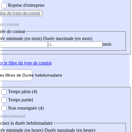
Reprise d'entreprise
plus
de types de contrat
 DE CONTRAT
ée de contrat
ée minimale (en mois)
Durée maximale (en mois)
mois
er
le filtre du type de contrat
les filtres de
Durée hebdo
madaire
 hebdomadaire
Temps plein (4)
Temps partiel
Non renseignée (4)
 HEBDOMADAIRE
cisez la durée hebdomadaire :
ée minimale (en heure)
Durée maximale (en heure)