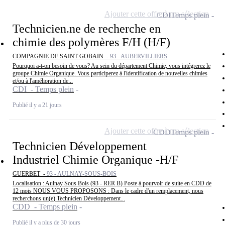
Ajouter cette offre à ma sélection
CDI
Temps plein
Technicien.ne de recherche en
chimie des polymères F/H (H/F)
COMPAGNIE DE SAINT-GOBAIN -
93 - AUBERVILLIERS
Pourquoi a-t-on besoin de vous? Au sein du département Chimie, vous intégrerez le
groupe Chimie Organique. Vous participerez à l'identification de nouvelles chimies
et/ou à l'amélioration de...
CDI - Temps plein
Publié il y a 21 jours
Ajouter cette offre à ma sélection
CDD
Temps plein
Technicien Développement
Industriel Chimie Organique -H/F
GUERBET -
93 - AULNAY-SOUS-BOIS
Localisation : Aulnay Sous Bois (93 - RER B) Poste à pourvoir de suite en CDD de
12 mois NOUS VOUS PROPOSONS : Dans le cadre d'un remplacement, nous
recherchons un(e) Technicien Développement...
CDD - Temps plein
Publié il y a plus de 30 jours