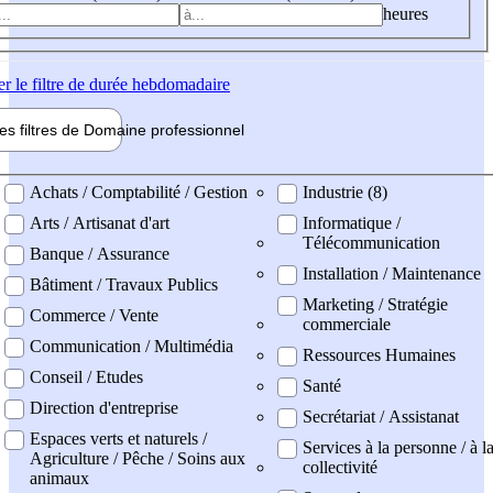
heures
er
le filtre de durée hebdomadaire
les filtres de
Domaine pro
fessionnel
ne professionel
Achats / Comptabilité / Gestion
Industrie (8)
Arts / Artisanat d'art
Informatique /
Télécommunication
Banque / Assurance
Installation / Maintenance
Bâtiment / Travaux Publics
Marketing / Stratégie
Commerce / Vente
commerciale
Communication / Multimédia
Ressources Humaines
Conseil / Etudes
Santé
Direction d'entreprise
Secrétariat / Assistanat
Espaces verts et naturels /
Services à la personne / à l
Agriculture / Pêche / Soins aux
collectivité
animaux