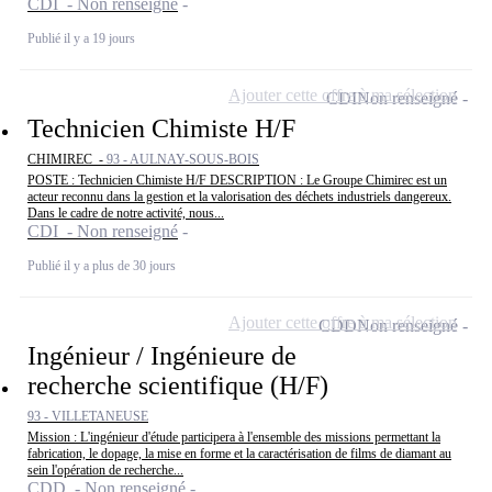
CDI - Non renseigné
Publié il y a 19 jours
Ajouter cette offre à ma sélection
CDI
Non renseigné
Technicien Chimiste H/F
CHIMIREC -
93 - AULNAY-SOUS-BOIS
POSTE : Technicien Chimiste H/F DESCRIPTION : Le Groupe Chimirec est un
acteur reconnu dans la gestion et la valorisation des déchets industriels dangereux.
Dans le cadre de notre activité, nous...
CDI - Non renseigné
Publié il y a plus de 30 jours
Ajouter cette offre à ma sélection
CDD
Non renseigné
Ingénieur / Ingénieure de
recherche scientifique (H/F)
93 - VILLETANEUSE
Mission : L'ingénieur d'étude participera à l'ensemble des missions permettant la
fabrication, le dopage, la mise en forme et la caractérisation de films de diamant au
sein l'opération de recherche...
CDD - Non renseigné