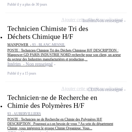
Publié il y a plus de 30 jours
Ajouter cette offre à ma sélection
Intérim
Non renseigné
Technicien Chimiste Tri des
Déchets Chimique H/F
MANPOWER -
93 - BLANC-MESNIL
POSTE : Technicien Chimiste Tri des Déchets Chimique H/F DESCRIPTION :
Manpower GD PARIS INDUSTRIE NORD recherche pour son client, un acteur
du secteur des Industries manufacturières et production,...
Intérim - Non renseigné
Publié il y a 15 jours
Ajouter cette offre à ma sélection
CDI
Non renseigné
Technicien·ne de Recherche en
Chimie des Polymères H/F
93 - AUBERVILLIERS
POSTE : Technicien·ne de Recherche en Chimie des Polymères H/F
DESCRIPTION : Pourquoi a-t-on besoin de vous ? Au sein du département
Chimie, vous intégrerez le groupe Chimie Organique. Vous...