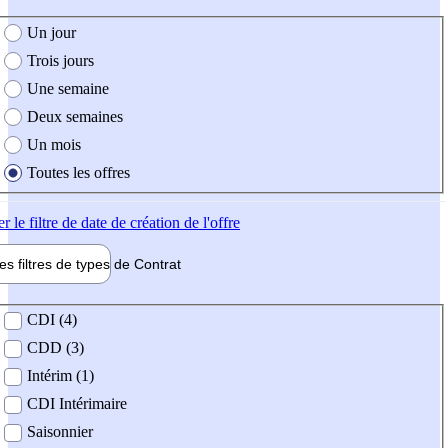
e création de l'offre
Un jour
Trois jours
Une semaine
Deux semaines
Un mois
Toutes les offres
er
le filtre de date de création de l'offre
les filtres de types de
Contrat
de contrat
CDI (4)
CDD (3)
Intérim (1)
CDI Intérimaire
Saisonnier