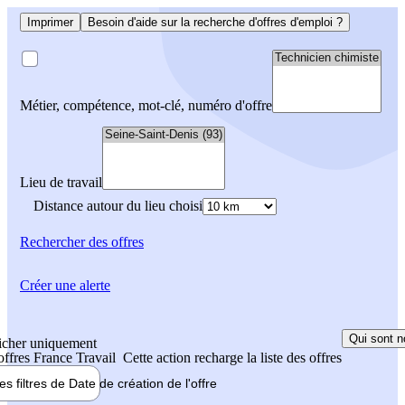
Imprimer
Besoin d'aide sur la recherche d'offres d'emploi ?
Métier, compétence, mot-clé, numéro d'offre
Lieu de travail
Distance autour du lieu choisi
Rechercher
des offres
Créer une alerte
Qui sont n
icher uniquement
 offres France Travail
Cette action recharge la liste des offres
les filtres de
Date de création
de l'offre