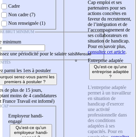
Cap emploi et ses
Cadre
partenaires pour ses
actions concrètes en
Non cadre (7)
faveur du recrutement,
Non renseignée (1)
de l’intégration et de
l’accompagnement de
IRE BRUT MINIMUM
ses collaborateurs en
situation de handicap.
re minimum
Pour en savoir plus,
consultez cet article
.
ssez une périodicité pour le salaire saisi
Entreprise adaptée
NITÉS
Qu'est-ce qu'une
z parmi les 1ers à postuler
entreprise adaptée
?
urquoi serez-vous parmi les
premiers à postuler ?
L'entreprise adaptée
es de plus de 15 jours,
permet à un travailleur
tant moins de 4 candidatures
en situation de
t France Travail est informé)
handicap d'exercer
ICAP
une activité
professionnelle dans
Employeur handi-
des conditions
engagé
adaptées à ses
Qu'est-ce qu'un
capacités. Pour en
employeur handi-
savoir plus,
consultez