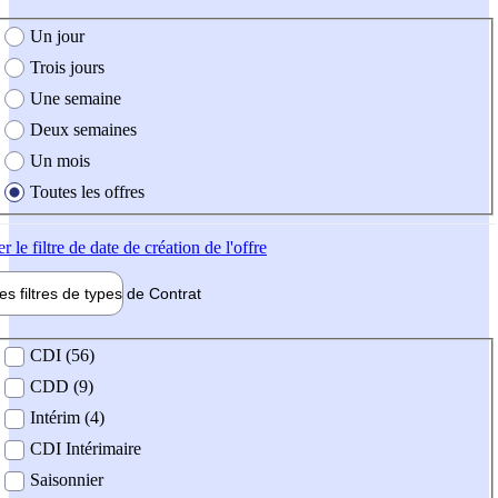
e création de l'offre
Un jour
Trois jours
Une semaine
Deux semaines
Un mois
Toutes les offres
er
le filtre de date de création de l'offre
les filtres de types de
Contrat
de contrat
CDI (56)
CDD (9)
Intérim (4)
CDI Intérimaire
Saisonnier