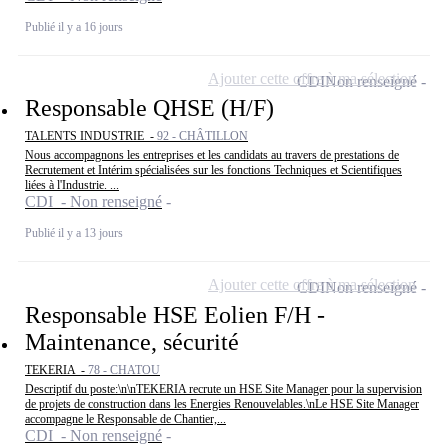
Publié il y a 16 jours
Ajouter cette offre à ma sélection
CDI
Non renseigné
Responsable QHSE (H/F)
TALENTS INDUSTRIE -
92 - CHÂTILLON
Nous accompagnons les entreprises et les candidats au travers de prestations de
Recrutement et Intérim spécialisées sur les fonctions Techniques et Scientifiques
liées à l'Industrie. ...
CDI - Non renseigné
Publié il y a 13 jours
Ajouter cette offre à ma sélection
CDI
Non renseigné
Responsable HSE Eolien F/H -
Maintenance, sécurité
TEKERIA -
78 - CHATOU
Descriptif du poste:\n\nTEKERIA recrute un HSE Site Manager pour la supervision
de projets de construction dans les Energies Renouvelables.\nLe HSE Site Manager
accompagne le Responsable de Chantier,...
CDI - Non renseigné