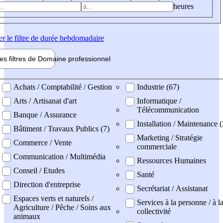
heures
er
le filtre de durée hebdomadaire
les filtres de
Domaine pro
fessionnel
ne professionel
Achats / Comptabilité / Gestion
Industrie (67)
Arts / Artisanat d'art
Informatique /
Télécommunication
Banque / Assurance
Installation / Maintenance (
Bâtiment / Travaux Publics (7)
Marketing / Stratégie
Commerce / Vente
commerciale
Communication / Multimédia
Ressources Humaines
Conseil / Etudes
Santé
Direction d'entreprise
Secrétariat / Assistanat
Espaces verts et naturels /
Services à la personne / à l
Agriculture / Pêche / Soins aux
collectivité
animaux