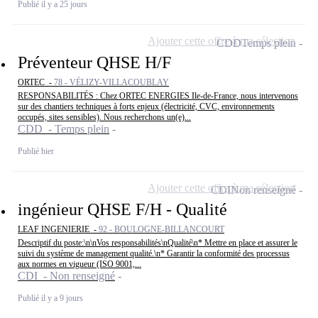
Publié il y a 25 jours
Ajouter cette offre à ma sélection
CDD
Temps plein
Préventeur QHSE H/F
ORTEC -
78 - VÉLIZY-VILLACOUBLAY
RESPONSABILITÉS : Chez ORTEC ENERGIES Ile-de-France, nous intervenons
sur des chantiers techniques à forts enjeux (électricité, CVC, environnements
occupés, sites sensibles). Nous recherchons un(e)...
CDD - Temps plein
Publié hier
Ajouter cette offre à ma sélection
CDI
Non renseigné
ingénieur QHSE F/H - Qualité
LEAF INGENIERIE -
92 - BOULOGNE-BILLANCOURT
Descriptif du poste:\n\nVos responsabilités\nQualité\n* Mettre en place et assurer le
suivi du système de management qualité.\n* Garantir la conformité des processus
aux normes en vigueur (ISO 9001,...
CDI - Non renseigné
Publié il y a 9 jours