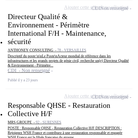
Ajouter cette offre à ma sélection
CDI
Non renseigné
Directeur Qualité &
Environnement - Périmètre
International F/H - Maintenance,
sécurité
ANTHONEY CONSULTING -
78 - VERSAILLES
Descriptif du poste:\n\nLe Poste\nActeur mondial de référence dans les
infrastructures et les grands projets de génie civil, recherche un(e) Directeur Qualité
& Environnement - Périmètre...
CDI - Non renseigné
Publié il y a 23 jours
Ajouter cette offre à ma sélection
CDI
Non renseigné
Responsable QHSE - Restauration
Collective H/F
MRS GROUPE -
92 - SURESNES
POSTE : Responsable QHSE - Restauration Collective H/F DESCRIPTION :
Rejoignez WSH France et contribuez à une restauration responsable et engagée
WSH France est la filiale française du groupe...