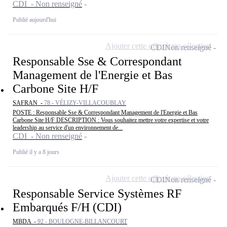
CDI - Non renseigné
Publié aujourd'hui
Ajouter cette offre à ma sélection
CDI
Non renseigné
Responsable Sse & Correspondant
Management de l'Energie et Bas
Carbone Site H/F
SAFRAN -
78 - VÉLIZY-VILLACOUBLAY
POSTE : Responsable Sse & Correspondant Management de l'Energie et Bas
Carbone Site H/F DESCRIPTION : Vous souhaitez mettre votre expertise et votre
leadership au service d'un environnement de...
CDI - Non renseigné
Publié il y a 8 jours
Ajouter cette offre à ma sélection
CDI
Non renseigné
Responsable Service Systèmes RF
Embarqués F/H (CDI)
MBDA -
92 - BOULOGNE-BILLANCOURT