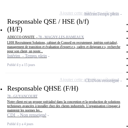
Ajouter cette offre à ma sélection
Intérim
Temps plein
Responsable QSE / HSE (h/f)
(H/F)
ADECCO ONSITE -
78 - MAGNY-LES-HAMEAUX
LHH Recruitment Solutions, cabinet de Conseil en recrutement, intérim spécialisé,
management de transition et évaluation d'expert.e.s, cadres et dirigeant.e.s, recherche
pour son client, un poste...
Intérim - Temps plein
Publié il y a 15 jours
Ajouter cette offre à ma sélection
CDI
Non renseigné
Responsable QHSE (F/H)
78 - GUYANCOURT
Notre client est un groupe spécialisé dans la conception et la production de solutions
techniques avancées à installer chez des clients industriels. L'organisation s'engage à
maintenir les normes les...
CDI - Non renseigné
Publié il y a 4 jours