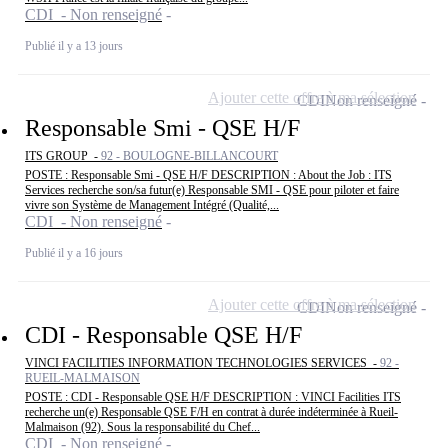
CDI - Non renseigné
Publié il y a 13 jours
Ajouter cette offre à ma sélection
CDI
Non renseigné
Responsable Smi - QSE H/F
ITS GROUP -
92 - BOULOGNE-BILLANCOURT
POSTE : Responsable Smi - QSE H/F DESCRIPTION : About the Job : ITS
Services recherche son/sa futur(e) Responsable SMI - QSE pour piloter et faire
vivre son Système de Management Intégré (Qualité,...
CDI - Non renseigné
Publié il y a 16 jours
Ajouter cette offre à ma sélection
CDI
Non renseigné
CDI - Responsable QSE H/F
VINCI FACILITIES INFORMATION TECHNOLOGIES SERVICES -
92 -
RUEIL-MALMAISON
POSTE : CDI - Responsable QSE H/F DESCRIPTION : VINCI Facilities ITS
recherche un(e) Responsable QSE F/H en contrat à durée indéterminée à Rueil-
Malmaison (92). Sous la responsabilité du Chef...
CDI - Non renseigné