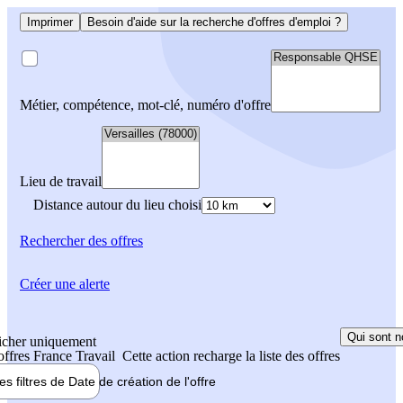
Imprimer
Besoin d'aide sur la recherche d'offres d'emploi ?
Métier, compétence, mot-clé, numéro d'offre
Lieu de travail
Distance autour du lieu choisi
Rechercher
des offres
Créer une alerte
Qui sont n
icher uniquement
 offres France Travail
Cette action recharge la liste des offres
les filtres de
Date de création
de l'offre