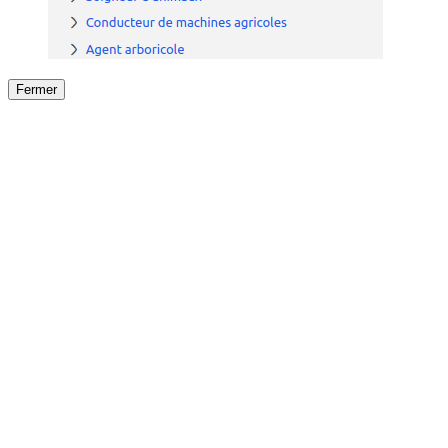
Fermer
Fermer
le détail de l'offre
/
Offre
sur
Offre précéden