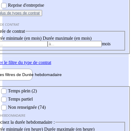
Reprise d'entreprise
plus
de types de contrat
 DE CONTRAT
ée de contrat
ée minimale (en mois)
Durée maximale (en mois)
mois
er
le filtre du type de contrat
les filtres de
Durée hebdo
madaire
 hebdomadaire
Temps plein (2)
Temps partiel
Non renseignée (74)
 HEBDOMADAIRE
cisez la durée hebdomadaire :
ée minimale (en heure)
Durée maximale (en heure)