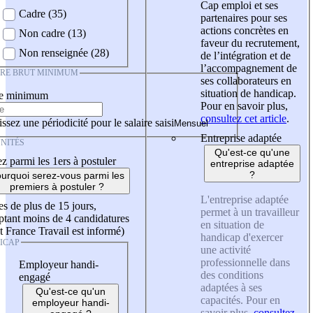
Cap emploi et ses
Cadre (35)
partenaires pour ses
actions concrètes en
Non cadre (13)
faveur du recrutement,
Non renseignée (28)
de l’intégration et de
l’accompagnement de
IRE BRUT MINIMUM
ses collaborateurs en
situation de handicap.
re minimum
Pour en savoir plus,
consultez cet article
.
ssez une périodicité pour le salaire saisi
Entreprise adaptée
NITÉS
Qu'est-ce qu'une
z parmi les 1ers à postuler
entreprise adaptée
?
urquoi serez-vous parmi les
premiers à postuler ?
L'entreprise adaptée
es de plus de 15 jours,
permet à un travailleur
tant moins de 4 candidatures
en situation de
t France Travail est informé)
handicap d'exercer
ICAP
une activité
professionnelle dans
Employeur handi-
des conditions
engagé
adaptées à ses
Qu'est-ce qu'un
capacités. Pour en
employeur handi-
savoir plus,
consultez