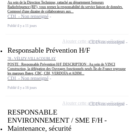
Au sein de la Direction Technique, rattaché au département Senseurs
Radiofréquence (RF), vous prenez la responsabilité du service liaison de données.
Composé d'une dizaine de collaborateurs aux...
CDI - Non renseigné
Publié il y a 11 jours
Ajouter cette offre à ma sélection
CDI
Non renseigné
Responsable Prévention H/F
78 - VÉLIZY-VILLACOUBLAY
POSTE : Responsable Prévention H/F DESCRIPTION : Au sein de VINCI
Construction, la délégation des Ouvrages fonctionnels neufs Île-de-France regroupe
les marques Bateg, CBC, CBI, VERDOÏA et ADIM...
CDI - Non renseigné
Publié il y a 16 jours
Ajouter cette offre à ma sélection
CDI
Non renseigné
RESPONSABLE
ENVIRONNEMENT / SME F/H -
Maintenance, sécurité