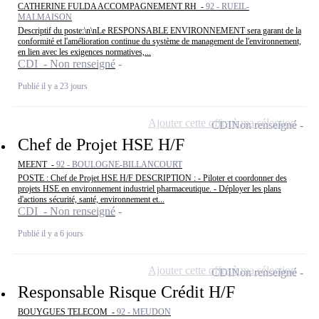
CATHERINE FULDA ACCOMPAGNEMENT RH -
92 - RUEIL-
MALMAISON
Descriptif du poste:\n\nLe RESPONSABLE ENVIRONNEMENT sera garant de la
conformité et l'amélioration continue du système de management de l'environnement,
en lien avec les exigences normatives,...
CDI - Non renseigné
Publié il y a 23 jours
Ajouter cette offre à ma sélection
CDI
Non renseigné
Chef de Projet HSE H/F
MEENT -
92 - BOULOGNE-BILLANCOURT
POSTE : Chef de Projet HSE H/F DESCRIPTION : - Piloter et coordonner des
projets HSE en environnement industriel pharmaceutique. - Déployer les plans
d'actions sécurité, santé, environnement et...
CDI - Non renseigné
Publié il y a 6 jours
Ajouter cette offre à ma sélection
CDI
Non renseigné
Responsable Risque Crédit H/F
BOUYGUES TELECOM -
92 - MEUDON