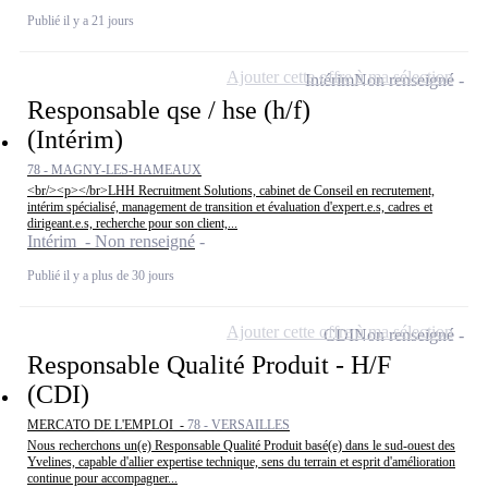
Publié il y a 21 jours
Ajouter cette offre à ma sélection
Intérim
Non renseigné
Responsable qse / hse (h/f)
(Intérim)
78 - MAGNY-LES-HAMEAUX
<br/><p></br>LHH Recruitment Solutions, cabinet de Conseil en recrutement,
intérim spécialisé, management de transition et évaluation d'expert.e.s, cadres et
dirigeant.e.s, recherche pour son client,...
Intérim - Non renseigné
Publié il y a plus de 30 jours
Ajouter cette offre à ma sélection
CDI
Non renseigné
Responsable Qualité Produit - H/F
(CDI)
MERCATO DE L'EMPLOI -
78 - VERSAILLES
Nous recherchons un(e) Responsable Qualité Produit basé(e) dans le sud-ouest des
Yvelines, capable d'allier expertise technique, sens du terrain et esprit d'amélioration
continue pour accompagner...