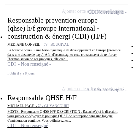
Ajouter cette offre à ma sélection
CDI
Non renseigné
Responsable prevention europe
(qhse) h/f groupe international -
construction & énergi (CDI) (H/F)
MEDIANE CONSEIL -
78 - BOUGIVAL
La branche poursuit une forte dynamique de développement en Europe (présence
dans une dizaine de pays). Afin d'accompagner cette croissance et de renforcer
l'harmonisation de ses pratiques, elle crée...
CDI - Non renseigné
Publié il y a 8 jours
Ajouter cette offre à ma sélection
CDI
Non renseigné
Responsable QHSE H/F
MICHAEL PAGE -
78 - GUYANCOURT
POSTE : Responsable QHSE H/F DESCRIPTION : Rattaché(e) à la direction,
vous pilotez et déployez la politique QHSE de l'entreprise dans une logique
d'amélioration continue. Vous définissez les...
CDI - Non renseigné