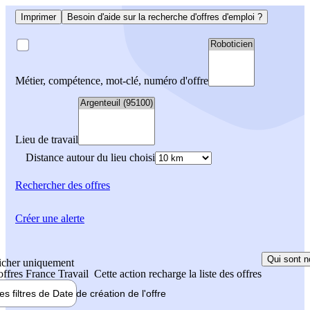
Imprimer
Besoin d'aide sur la recherche d'offres d'emploi ?
Métier, compétence, mot-clé, numéro d'offre
Lieu de travail
Distance autour du lieu choisi
Rechercher
des offres
Créer une alerte
Qui sont n
icher uniquement
 offres France Travail
Cette action recharge la liste des offres
les filtres de
Date de création
de l'offre