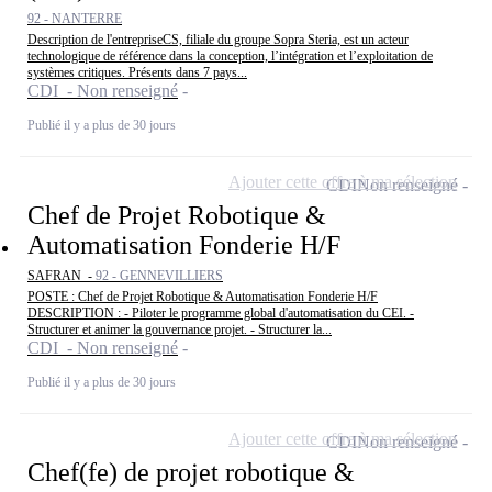
92 - NANTERRE
Description de l'entrepriseCS, filiale du groupe Sopra Steria, est un acteur
technologique de référence dans la conception, l’intégration et l’exploitation de
systèmes critiques. Présents dans 7 pays...
CDI - Non renseigné
Publié il y a plus de 30 jours
Ajouter cette offre à ma sélection
CDI
Non renseigné
Chef de Projet Robotique &
Automatisation Fonderie H/F
SAFRAN -
92 - GENNEVILLIERS
POSTE : Chef de Projet Robotique & Automatisation Fonderie H/F
DESCRIPTION : - Piloter le programme global d'automatisation du CEI. -
Structurer et animer la gouvernance projet. - Structurer la...
CDI - Non renseigné
Publié il y a plus de 30 jours
Ajouter cette offre à ma sélection
CDI
Non renseigné
Chef(fe) de projet robotique &