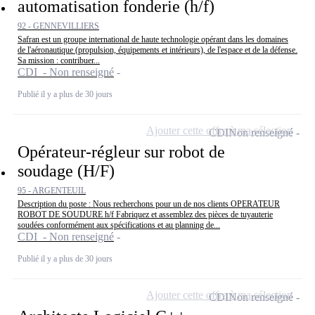
automatisation fonderie (h/f)
92 - GENNEVILLIERS
Safran est un groupe international de haute technologie opérant dans les domaines
de l'aéronautique (propulsion, équipements et intérieurs), de l'espace et de la défense.
Sa mission : contribuer...
CDI - Non renseigné
Publié il y a plus de 30 jours
Ajouter cette offre à ma sélection
CDI
Non renseigné
Opérateur-régleur sur robot de
soudage (H/F)
95 - ARGENTEUIL
Description du poste : Nous recherchons pour un de nos clients OPERATEUR
ROBOT DE SOUDURE h/f Fabriquez et assemblez des pièces de tuyauterie
soudées conformément aux spécifications et au planning de...
CDI - Non renseigné
Publié il y a plus de 30 jours
Ajouter cette offre à ma sélection
CDI
Non renseigné