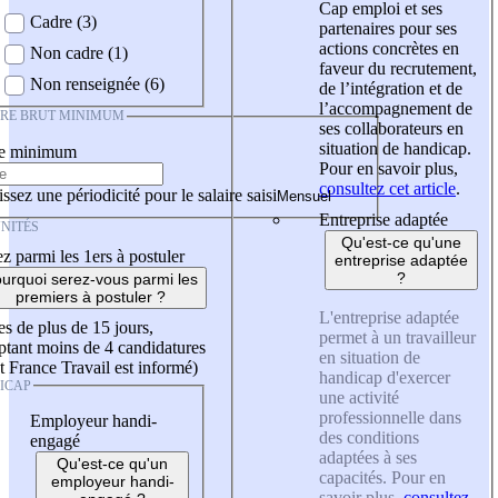
Cap emploi et ses
Cadre (3)
partenaires pour ses
actions concrètes en
Non cadre (1)
faveur du recrutement,
Non renseignée (6)
de l’intégration et de
l’accompagnement de
IRE BRUT MINIMUM
ses collaborateurs en
situation de handicap.
re minimum
Pour en savoir plus,
consultez cet article
.
ssez une périodicité pour le salaire saisi
Entreprise adaptée
NITÉS
Qu'est-ce qu'une
z parmi les 1ers à postuler
entreprise adaptée
?
urquoi serez-vous parmi les
premiers à postuler ?
L'entreprise adaptée
es de plus de 15 jours,
permet à un travailleur
tant moins de 4 candidatures
en situation de
t France Travail est informé)
handicap d'exercer
ICAP
une activité
professionnelle dans
Employeur handi-
des conditions
engagé
adaptées à ses
Qu'est-ce qu'un
capacités. Pour en
employeur handi-
savoir plus,
consultez