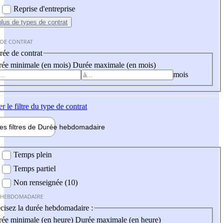
Reprise d'entreprise
plus
de types de contrat
 DE CONTRAT
ée de contrat
ée minimale (en mois)
Durée maximale (en mois)
mois
er
le filtre du type de contrat
les filtres de
Durée hebdo
madaire
 hebdomadaire
Temps plein
Temps partiel
Non renseignée (10)
 HEBDOMADAIRE
cisez la durée hebdomadaire :
ée minimale (en heure)
Durée maximale (en heure)