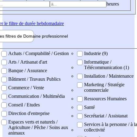
heures
er
le filtre de durée hebdomadaire
les filtres de
Domaine pro
fessionnel
ne professionel
Achats / Comptabilité / Gestion
Industrie (9)
Arts / Artisanat d'art
Informatique /
Télécommunication (1)
Banque / Assurance
Installation / Maintenance
Bâtiment / Travaux Publics
Marketing / Stratégie
Commerce / Vente
commerciale
Communication / Multimédia
Ressources Humaines
Conseil / Etudes
Santé
Direction d'entreprise
Secrétariat / Assistanat
Espaces verts et naturels /
Services à la personne / à l
Agriculture / Pêche / Soins aux
collectivité
animaux