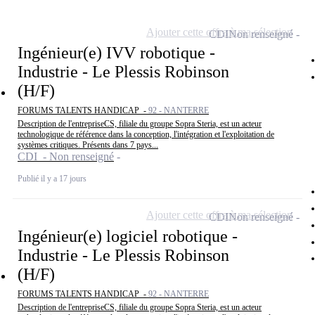
Ajouter cette offre à ma sélection
CDI
Non renseigné
Ingénieur(e) IVV robotique -
Industrie - Le Plessis Robinson
(H/F)
FORUMS TALENTS HANDICAP -
92 - NANTERRE
Description de l'entrepriseCS, filiale du groupe Sopra Steria, est un acteur
technologique de référence dans la conception, l'intégration et l'exploitation de
systèmes critiques. Présents dans 7 pays...
CDI - Non renseigné
Publié il y a 17 jours
Ajouter cette offre à ma sélection
CDI
Non renseigné
Ingénieur(e) logiciel robotique -
Industrie - Le Plessis Robinson
(H/F)
FORUMS TALENTS HANDICAP -
92 - NANTERRE
Description de l'entrepriseCS, filiale du groupe Sopra Steria, est un acteur