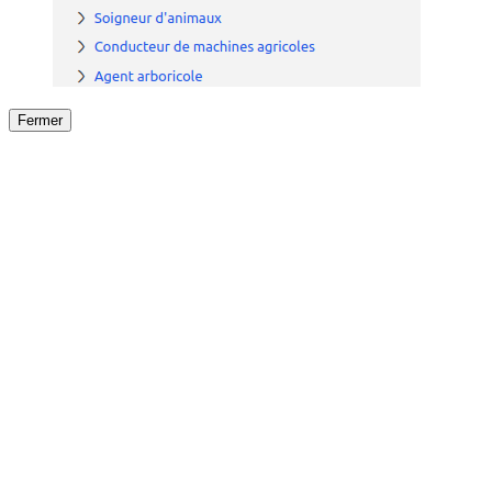
Fermer
Fermer
le détail de l'offre
/
Offre
sur
Offre précéden