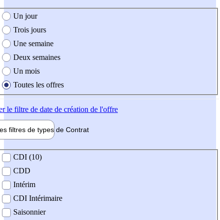
e création de l'offre
Un jour
Trois jours
Une semaine
Deux semaines
Un mois
Toutes les offres
er
le filtre de date de création de l'offre
les filtres de types de
Contrat
de contrat
CDI (10)
CDD
Intérim
CDI Intérimaire
Saisonnier