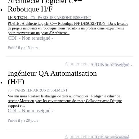
Architecte Logiciel C++
Robotique H/F
LH & TECH -
75 - PARIS 1ER ARRONDISSEMENT
POSTE : Architecte Logiciel C++ Robotique H/F DESCRIPTION : Dans le cadre
de projets innovants en robotique, nous recrutons un professionnel expérimenté
pour intervenir sur un poste d'Architecte...
CDI - Non renseigné
Publié il y a 15 jours
Ajouter cette offre à ma sélection
CDI
Non renseigné
Ingénieur QA Automatisation
(H/F)
75 - PARIS 1ER ARRONDISSEMENT
Vos missions Réaliser la stratégie de tests automatiques ; Rédiger le cahier de
recette ; Mettre en place les environnements de tests ; Collaborer avec l’équipe
support et...
CDI - Non renseigné
Publié il y a 28 jours
Ajouter cette offre à ma sélection
CDI
Non renseigné