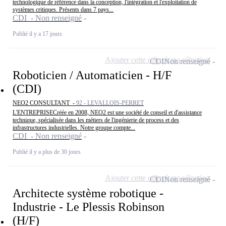
technologique de référence dans la conception, l'intégration et l'exploitation de
systèmes critiques. Présents dans 7 pays...
CDI - Non renseigné
Publié il y a 17 jours
Ajouter cette offre à ma sélection
CDI
Non renseigné
Roboticien / Automaticien - H/F
(CDI)
NEO2 CONSULTANT -
92 - LEVALLOIS-PERRET
L'ENTREPRISECréée en 2008, NEO2 est une société de conseil et d'assistance
technique, spécialisée dans les métiers de l'ingénierie de process et des
infrastructures industrielles. Notre groupe compte...
CDI - Non renseigné
Publié il y a plus de 30 jours
Ajouter cette offre à ma sélection
CDI
Non renseigné
Architecte système robotique -
Industrie - Le Plessis Robinson
(H/F)