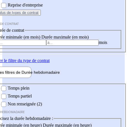
Reprise d'entreprise
plus
de types de contrat
 DE CONTRAT
ée de contrat
ée minimale (en mois)
Durée maximale (en mois)
mois
er
le filtre du type de contrat
les filtres de
Durée hebdo
madaire
 hebdomadaire
Temps plein
Temps partiel
Non renseignée (2)
 HEBDOMADAIRE
cisez la durée hebdomadaire :
ée minimale (en heure)
Durée maximale (en heure)