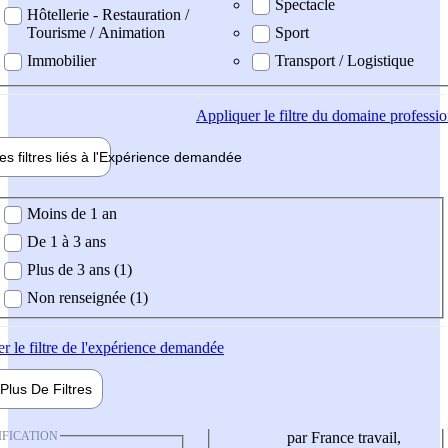
Spectacle
Hôtellerie - Restauration /
Tourisme / Animation
Sport
Immobilier
Transport / Logistique
Appliquer
le filtre du domaine professi
es filtres liés à l'
Expérience
demandée
ience demandée
Moins de 1 an
De 1 à 3 ans
Plus de 3 ans (1)
Non renseignée (1)
er
le filtre de l'expérience demandée
Plus De
Filtres
IFICATION
par France travail,