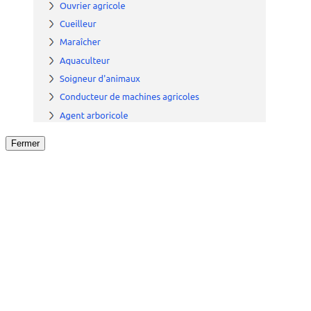
Fermer
Fermer
le détail de l'offre
/
Offre
sur
Offre précéden