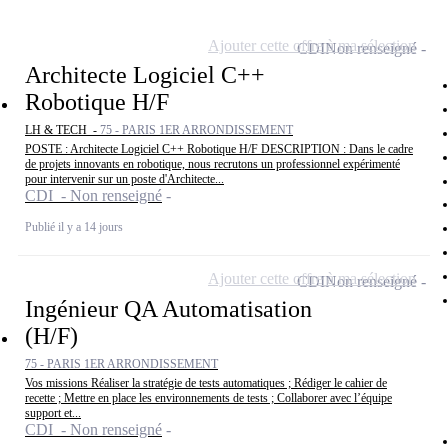
Ajouter cette offre à ma sélection
CDI
Non renseigné
Architecte Logiciel C++
Robotique H/F
LH & TECH -
75 - PARIS 1ER ARRONDISSEMENT
POSTE : Architecte Logiciel C++ Robotique H/F DESCRIPTION : Dans le cadre
de projets innovants en robotique, nous recrutons un professionnel expérimenté
pour intervenir sur un poste d'Architecte...
CDI - Non renseigné
Publié il y a 14 jours
Ajouter cette offre à ma sélection
CDI
Non renseigné
Ingénieur QA Automatisation
(H/F)
75 - PARIS 1ER ARRONDISSEMENT
Vos missions Réaliser la stratégie de tests automatiques ; Rédiger le cahier de
recette ; Mettre en place les environnements de tests ; Collaborer avec l’équipe
support et...
CDI - Non renseigné