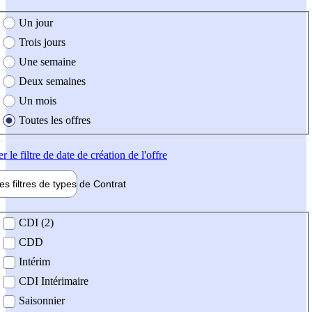
e création de l'offre
Un jour
Trois jours
Une semaine
Deux semaines
Un mois
Toutes les offres
er
le filtre de date de création de l'offre
les filtres de types de
Contrat
de contrat
CDI (2)
CDD
Intérim
CDI Intérimaire
Saisonnier