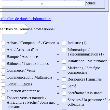
heures
er
le filtre de durée hebdomadaire
les filtres de
Domaine pro
fessionnel
ne professionel
Achats / Comptabilité / Gestion
Industrie (1)
Arts / Artisanat d'art
Informatique /
Télécommunication (1)
Banque / Assurance
Installation / Maintenance
Bâtiment / Travaux Publics
Marketing / Stratégie
Commerce / Vente
commerciale
Communication / Multimédia
Ressources Humaines
Conseil / Etudes
Santé
Direction d'entreprise
Secrétariat / Assistanat
Espaces verts et naturels /
Services à la personne / à l
Agriculture / Pêche / Soins aux
collectivité
animaux