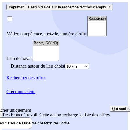
Imprimer
Besoin d'aide sur la recherche d'offres d'emploi ?
Métier, compétence, mot-clé, numéro d'offre
Lieu de travail
Distance autour du lieu choisi
Rechercher
des offres
Créer une alerte
Qui sont n
icher uniquement
 offres France Travail
Cette action recharge la liste des offres
les filtres de
Date de création
de l'offre