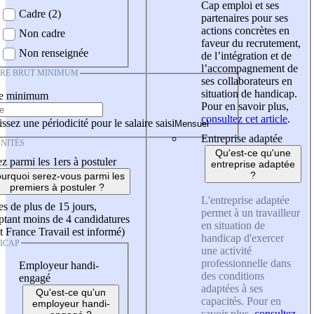
Cap emploi et ses
Cadre (2)
partenaires pour ses
actions concrètes en
Non cadre
faveur du recrutement,
Non renseignée
de l’intégration et de
l’accompagnement de
IRE BRUT MINIMUM
ses collaborateurs en
situation de handicap.
re minimum
Pour en savoir plus,
consultez cet article
.
ssez une périodicité pour le salaire saisi
Entreprise adaptée
NITÉS
Qu'est-ce qu'une
z parmi les 1ers à postuler
entreprise adaptée
?
urquoi serez-vous parmi les
premiers à postuler ?
L'entreprise adaptée
es de plus de 15 jours,
permet à un travailleur
tant moins de 4 candidatures
en situation de
t France Travail est informé)
handicap d'exercer
ICAP
une activité
professionnelle dans
Employeur handi-
des conditions
engagé
adaptées à ses
Qu'est-ce qu'un
capacités. Pour en
employeur handi-
savoir plus,
consultez