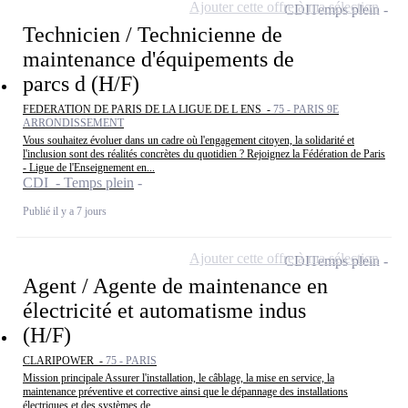
Ajouter cette offre à ma sélection
CDI
Temps plein
Technicien / Technicienne de
maintenance d'équipements de
parcs d (H/F)
FEDERATION DE PARIS DE LA LIGUE DE L ENS -
75 - PARIS 9E
ARRONDISSEMENT
Vous souhaitez évoluer dans un cadre où l'engagement citoyen, la solidarité et
l'inclusion sont des réalités concrètes du quotidien ? Rejoignez la Fédération de Paris
- Ligue de l'Enseignement en...
CDI - Temps plein
Publié il y a 7 jours
Ajouter cette offre à ma sélection
CDI
Temps plein
Agent / Agente de maintenance en
électricité et automatisme indus
(H/F)
CLARIPOWER -
75 - PARIS
Mission principale Assurer l'installation, le câblage, la mise en service, la
maintenance préventive et corrective ainsi que le dépannage des installations
électriques et des systèmes de...