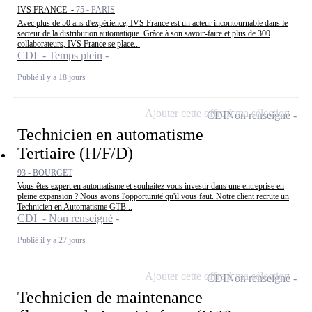
IVS FRANCE -
75 - PARIS
Avec plus de 50 ans d'expérience, IVS France est un acteur incontournable dans le
secteur de la distribution automatique. Grâce à son savoir-faire et plus de 300
collaborateurs, IVS France se place...
CDI - Temps plein
Publié il y a 18 jours
Ajouter cette offre à ma sélection
CDI
Non renseigné
Technicien en automatisme
Tertiaire (H/F/D)
93 - BOURGET
Vous êtes expert en automatisme et souhaitez vous investir dans une entreprise en
pleine expansion ? Nous avons l'opportunité qu'il vous faut. Notre client recrute un
Technicien en Automatisme GTB...
CDI - Non renseigné
Publié il y a 27 jours
Ajouter cette offre à ma sélection
CDI
Non renseigné
Technicien de maintenance