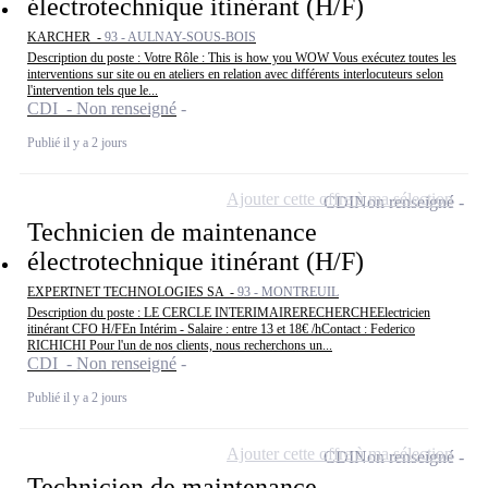
électrotechnique itinérant (H/F)
KARCHER -
93 - AULNAY-SOUS-BOIS
Description du poste : Votre Rôle : This is how you WOW Vous exécutez toutes les
interventions sur site ou en ateliers en relation avec différents interlocuteurs selon
l'intervention tels que le...
CDI - Non renseigné
Publié il y a 2 jours
Ajouter cette offre à ma sélection
CDI
Non renseigné
Technicien de maintenance
électrotechnique itinérant (H/F)
EXPERTNET TECHNOLOGIES SA -
93 - MONTREUIL
Description du poste : LE CERCLE INTERIMAIRERECHERCHEElectricien
itinérant CFO H/FEn Intérim - Salaire : entre 13 et 18€ /hContact : Federico
RICHICHI Pour l'un de nos clients, nous recherchons un...
CDI - Non renseigné
Publié il y a 2 jours
Ajouter cette offre à ma sélection
CDI
Non renseigné
Technicien de maintenance