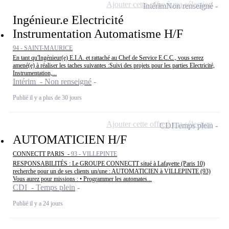
Ajouter cette offre à ma sélection
Intérim
Non renseigné
Ingénieur.e Electricité
Instrumentation Automatisme H/F
94 - SAINT-MAURICE
En tant qu'Ingénieur(e) E.I.A. et rattaché au Chef de Service E.C.C., vous serez
amené(e) à réaliser les taches suivantes :Suivi des projets pour les parties Electricité,
Instrumentation,...
Intérim - Non renseigné
Publié il y a plus de 30 jours
Ajouter cette offre à ma sélection
CDI
Temps plein
AUTOMATICIEN H/F
CONNECTT PARIS -
93 - VILLEPINTE
RESPONSABILITÉS : Le GROUPE CONNECTT situé à Lafayette (Paris 10)
recherche pour un de ses clients un/une : AUTOMATICIEN à VILLEPINTE (93)
Vous aurez pour missions : • Programmer les automates...
CDI - Temps plein
Publié il y a 24 jours