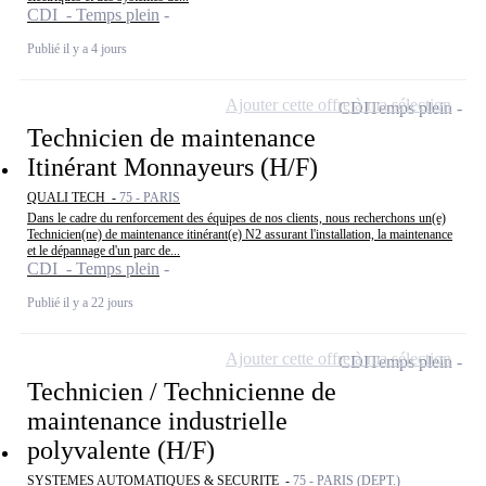
CDI - Temps plein
Publié il y a 4 jours
Ajouter cette offre à ma sélection
CDI
Temps plein
Technicien de maintenance
Itinérant Monnayeurs (H/F)
QUALI TECH -
75 - PARIS
Dans le cadre du renforcement des équipes de nos clients, nous recherchons un(e)
Technicien(ne) de maintenance itinérant(e) N2 assurant l'installation, la maintenance
et le dépannage d'un parc de...
CDI - Temps plein
Publié il y a 22 jours
Ajouter cette offre à ma sélection
CDI
Temps plein
Technicien / Technicienne de
maintenance industrielle
polyvalente (H/F)
SYSTEMES AUTOMATIQUES & SECURITE -
75 - PARIS (DEPT.)