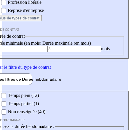
Profession libérale
Reprise d'entreprise
plus
de types de contrat
 DE CONTRAT
ée de contrat
ée minimale (en mois)
Durée maximale (en mois)
mois
er
le filtre du type de contrat
les filtres de
Durée hebdo
madaire
 hebdomadaire
Temps plein (12)
Temps partiel (1)
Non renseignée (40)
 HEBDOMADAIRE
cisez la durée hebdomadaire :