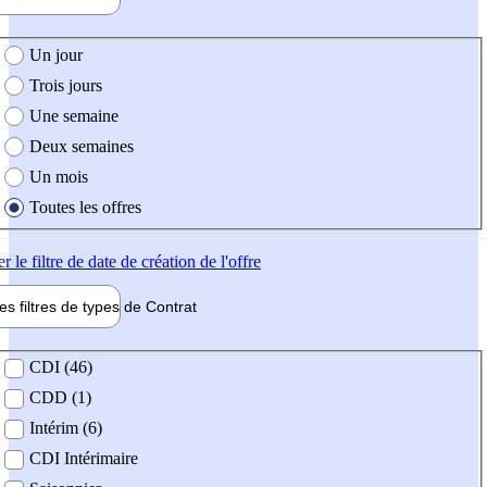
e création de l'offre
Un jour
Trois jours
Une semaine
Deux semaines
Un mois
Toutes les offres
er
le filtre de date de création de l'offre
les filtres de types de
Contrat
de contrat
CDI (46)
CDD (1)
Intérim (6)
CDI Intérimaire