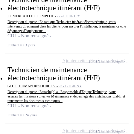
électrotechnique itinérant (H/F)
LE MERCATO DE L EMPLOI -
77 - COURTRY
Description du poste : En tant que Technicien itinérant électrotechnique, vous
intervenez directement chez les clients pour assurer l'installation, la maintenance et le
dépannage d'équipements...
CDI - Non renseigné
Publié il y a 3 jours
Ajouter cette offre à ma sélection
CDI
Non renseigné
Technicien de maintenance
électrotechnique itinérant (H/F)
GITEC HUMAN RESOURCES -
93 - BOBIGNY
Description du poste : Rattaché(e) au Responsable d'Equipe Technique , vous
assurez les missions suivantes Maintenance et dépannage des installations Etablir et
transmettre les documents techniques...
CDI - Non renseigné
Publié il y a 24 jours
Ajouter cette offre à ma sélection
CDI
Non renseigné