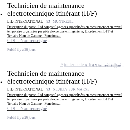
Technicien de maintenance
électrotechnique itinérant (H/F)
LTD INTERNATIONAL -
93 - MONTREUIL
Description du poste : Ltd compte 9 agences spécialisées en recrutement et en travail
temporaire organisées par pôle d'expertise en Ingénierie, Encadrement BTP et
Tertiaire Haut de Gamme - Fonctions...
CDI - Non renseigné
Publié il y a 26 jours
Ajouter cette offre à ma sélection
CDI
Non renseigné
Technicien de maintenance
électrotechnique itinérant (H/F)
LTD INTERNATIONAL -
93 - NEUILLY-SUR-MARNE
Description du poste : Ltd compte 9 agences spécialisées en recrutement et en travail
temporaire organisées par pôle d'expertise en Ingénierie, Encadrement BTP et
Tertiaire Haut de Gamme - Fonctions...
CDI - Non renseigné
Publié il y a 26 jours