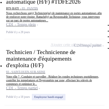
automatique (H/F) #TDFE2026
BTS BATI -
93 - PANTIN
Nous recherchons un(e) Technicien(ne) de maintenance en portes automatiques afin
de renforcer notre équipe. Rattaché(e) au Responsable Technique, vous intervenez
sur un parc de portes automatiques...
CDI - Temps plein
Publié il y a 28 jours
Ajouter cette offre à ma sélection
CDI
Temps partiel
Technicien / Technicienne de
maintenance d'équipements
d'exploita (H/F)
93 - SAINT-OUEN-SUR-SEINE
Votre rôle ? : Conduire et surveiller : Réaliser les rondes techniques quotidiennes,
contrôler les températures et l'hygrométrie par zone, effectuer les relevés de
compteurs et optimiser le...
CDI - Temps partiel
Publié il y a 18 jours
Employeur handi-engagé