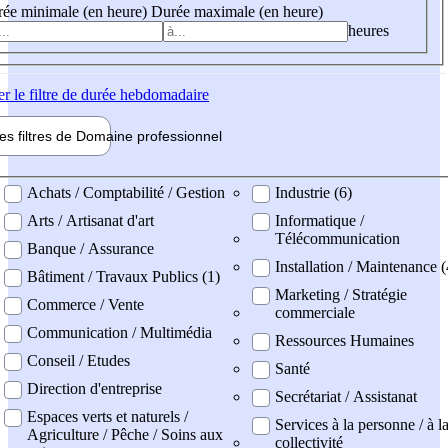
ée minimale (en heure)
Durée maximale (en heure)
heures
er
le filtre de durée hebdomadaire
les filtres de
Domaine pro
fessionnel
ne professionel
Achats / Comptabilité / Gestion
Industrie (6)
Arts / Artisanat d'art
Informatique /
Télécommunication
Banque / Assurance
Installation / Maintenance 
Bâtiment / Travaux Publics (1)
Marketing / Stratégie
Commerce / Vente
commerciale
Communication / Multimédia
Ressources Humaines
Conseil / Etudes
Santé
Direction d'entreprise
Secrétariat / Assistanat
Espaces verts et naturels /
Services à la personne / à l
Agriculture / Pêche / Soins aux
collectivité