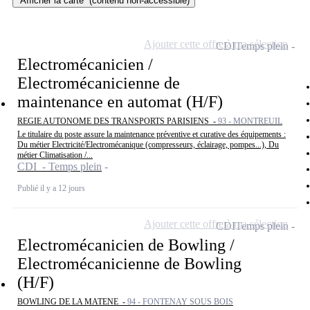
Afficher la carte
(contenu non-accessible)
Ajouter cette offre à ma sélection
CDI
Temps plein
Electromécanicien /
Electromécanicienne de
maintenance en automat (H/F)
REGIE AUTONOME DES TRANSPORTS PARISIENS -
93 - MONTREUIL
Le titulaire du poste assure la maintenance préventive et curative des équipements :
Du métier Electricité/Electromécanique (compresseurs, éclairage, pompes...), Du
métier Climatisation /...
CDI - Temps plein
Publié il y a 12 jours
Ajouter cette offre à ma sélection
CDI
Temps plein
Electromécanicien de Bowling /
Electromécanicienne de Bowling
(H/F)
BOWLING DE LA MATENE -
94 - FONTENAY SOUS BOIS