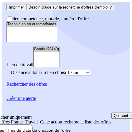
Imprimer
Besoin d'aide sur la recherche d'offres d'emploi ?
Métier, compétence, mot-clé, numéro d'offre
Lieu de travail
Distance autour du lieu choisi
Rechercher
des offres
Créer une alerte
Qui sont n
icher uniquement
 offres France Travail
Cette action recharge la liste des offres
les filtres de
Date de création
de l'offre