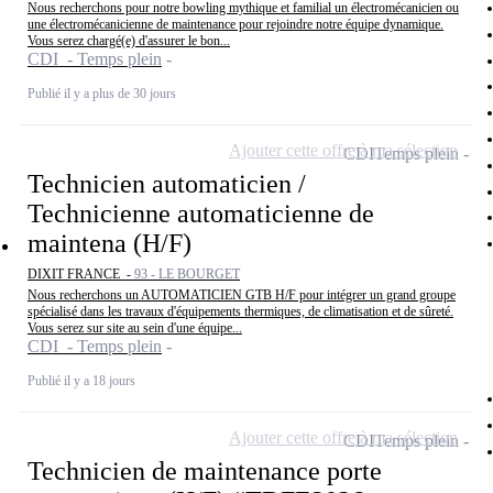
Nous recherchons pour notre bowling mythique et familial un électromécanicien ou
une électromécanicienne de maintenance pour rejoindre notre équipe dynamique.
Vous serez chargé(e) d'assurer le bon...
CDI - Temps plein
Publié il y a plus de 30 jours
Ajouter cette offre à ma sélection
CDI
Temps plein
Technicien automaticien /
Technicienne automaticienne de
maintena (H/F)
DIXIT FRANCE -
93 - LE BOURGET
Nous recherchons un AUTOMATICIEN GTB H/F pour intégrer un grand groupe
spécialisé dans les travaux d'équipements thermiques, de climatisation et de sûreté.
Vous serez sur site au sein d'une équipe...
CDI - Temps plein
Publié il y a 18 jours
Ajouter cette offre à ma sélection
CDI
Temps plein
Technicien de maintenance porte