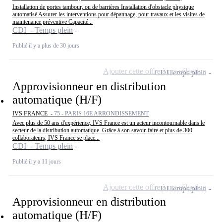
Installation de portes tambour, ou de barrières Installation d'obstacle physique
automatisé Assurer les interventions pour dépannage, pour travaux et les visites de
maintenance préventive Capacité...
CDI - Temps plein
Publié il y a plus de 30 jours
Ajouter cette offre à ma sélection
CDI
Temps plein
Approvisionneur en distribution
automatique (H/F)
IVS FRANCE -
75 - PARIS 16E ARRONDISSEMENT
Avec plus de 50 ans d'expérience, IVS France est un acteur incontournable dans le
secteur de la distribution automatique. Grâce à son savoir-faire et plus de 300
collaborateurs, IVS France se place...
CDI - Temps plein
Publié il y a 11 jours
Ajouter cette offre à ma sélection
CDI
Temps plein
Approvisionneur en distribution
automatique (H/F)