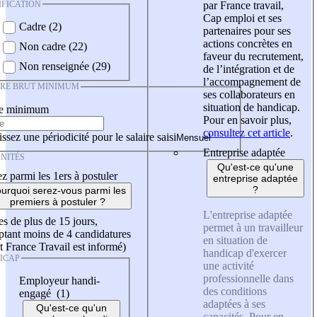
IFICATION
par France travail,
Cap emploi et ses
Cadre (2)
partenaires pour ses
actions concrètes en
Non cadre (22)
faveur du recrutement,
Non renseignée (29)
de l’intégration et de
l’accompagnement de
IRE BRUT MINIMUM
ses collaborateurs en
situation de handicap.
re minimum
Pour en savoir plus,
consultez cet article
.
ssez une périodicité pour le salaire saisi
Entreprise adaptée
NITÉS
Qu'est-ce qu'une
z parmi les 1ers à postuler
entreprise adaptée
?
urquoi serez-vous parmi les
premiers à postuler ?
L'entreprise adaptée
es de plus de 15 jours,
permet à un travailleur
tant moins de 4 candidatures
en situation de
t France Travail est informé)
handicap d'exercer
ICAP
une activité
professionnelle dans
Employeur handi-
des conditions
engagé (1)
adaptées à ses
Qu'est-ce qu'un
capacités. Pour en