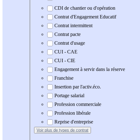
CDI de chantier ou d'opération
Contrat d'Engagement Educatif
Contrat intermittent
Contrat pacte
Contrat d'usage
CUI - CAE
CUI - CIE
Engagement à servir dans la réserve
Franchise
Insertion par l'activ.éco.
Portage salarial
Profession commerciale
Profession libérale
Reprise d'entreprise
Voir plus
de types de contrat