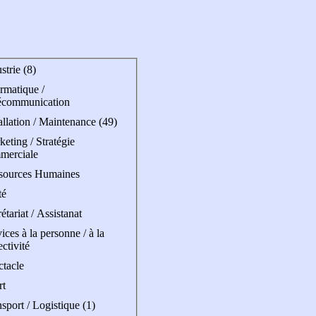
strie (8)
rmatique /
écommunication
allation / Maintenance (49)
eting / Stratégie
merciale
sources Humaines
té
étariat / Assistanat
ices à la personne / à la
ectivité
ctacle
rt
sport / Logistique (1)