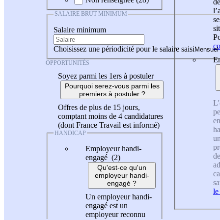
de
l
SALAIRE BRUT MINIMUM
se
si
Salaire minimum
Po
co
Choisissez une périodicité pour le salaire saisi
En
OPPORTUNITÉS
Soyez parmi les 1ers à postuler
Pourquoi serez-vous parmi les
premiers à postuler ?
L'
Offres de plus de 15 jours,
pe
comptant moins de 4 candidatures
en
(dont France Travail est informé)
ha
HANDICAP
un
pr
Employeur handi-
de
engagé (2)
ad
Qu'est-ce qu'un
ca
employeur handi-
sa
engagé ?
le
Un employeur handi-
engagé est un
employeur reconnu