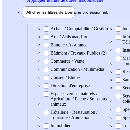
Appliquer
le filtre de durée hebdomadaire
Afficher les filtres de
Domaine pro
fessionnel
Domaine professionel
Achats / Comptabilité / Gestion
Indu
Arts / Artisanat d'art
Info
Tél
Banque / Assurance
Inst
Bâtiment / Travaux Publics (2)
Mark
Commerce / Vente
com
Communication / Multimédia
Res
Conseil / Etudes
San
Direction d'entreprise
Secr
Espaces verts et naturels /
Serv
Agriculture / Pêche / Soins aux
coll
animaux
Spe
Hôtellerie - Restauration /
Tourisme / Animation
Spo
Immobilier
Tran