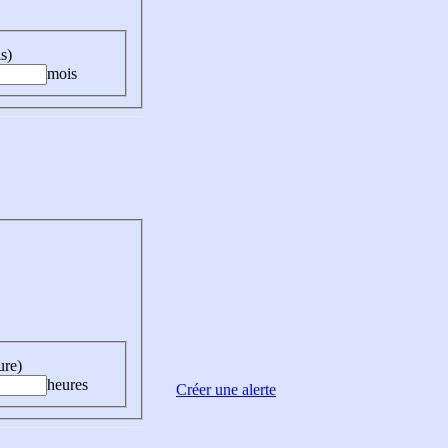
s)
mois
ure)
heures
Créer une alerte