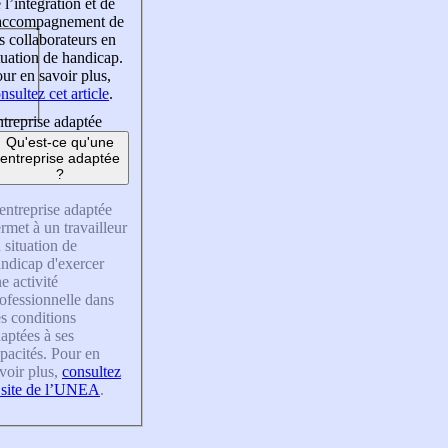
 l’intégration et de
’accompagnement de
s collaborateurs en
tuation de handicap.
ur en savoir plus,
nsultez cet article
.
treprise adaptée
Qu'est-ce qu'une
entreprise adaptée
?
entreprise adaptée
rmet à un travailleur
 situation de
ndicap d'exercer
e activité
ofessionnelle dans
s conditions
aptées à ses
pacités. Pour en
voir plus,
consultez
 site de l’UNEA
.