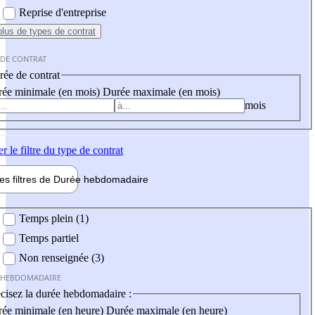
Reprise d'entreprise
plus
de types de contrat
 DE CONTRAT
ée de contrat
ée minimale (en mois)
Durée maximale (en mois)
mois
er
le filtre du type de contrat
les filtres de
Durée hebdo
madaire
 hebdomadaire
Temps plein (1)
Temps partiel
Non renseignée (3)
 HEBDOMADAIRE
cisez la durée hebdomadaire :
ée minimale (en heure)
Durée maximale (en heure)