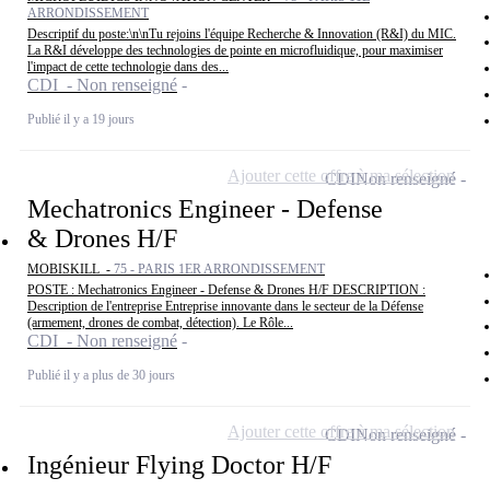
ARRONDISSEMENT
Descriptif du poste:\n\nTu rejoins l'équipe Recherche & Innovation (R&I) du MIC.
La R&I développe des technologies de pointe en microfluidique, pour maximiser
l'impact de cette technologie dans des...
CDI - Non renseigné
Publié il y a 19 jours
Ajouter cette offre à ma sélection
CDI
Non renseigné
Mechatronics Engineer - Defense
& Drones H/F
MOBISKILL -
75 - PARIS 1ER ARRONDISSEMENT
POSTE : Mechatronics Engineer - Defense & Drones H/F DESCRIPTION :
Description de l'entreprise Entreprise innovante dans le secteur de la Défense
(armement, drones de combat, détection). Le Rôle...
CDI - Non renseigné
Publié il y a plus de 30 jours
Ajouter cette offre à ma sélection
CDI
Non renseigné
Ingénieur Flying Doctor H/F