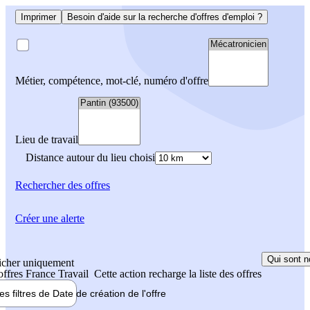
Imprimer
Besoin d'aide sur la recherche d'offres d'emploi ?
Métier, compétence, mot-clé, numéro d'offre
Lieu de travail
Distance autour du lieu choisi
Rechercher
des offres
Créer une alerte
Qui sont n
icher uniquement
 offres France Travail
Cette action recharge la liste des offres
les filtres de
Date de création
de l'offre