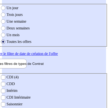
e création de l'offre
Un jour
Trois jours
Une semaine
Deux semaines
Un mois
Toutes les offres
er
le filtre de date de création de l'offre
les filtres de types de
Contrat
de contrat
CDI (4)
CDD
Intérim
CDI Intérimaire
Saisonnier