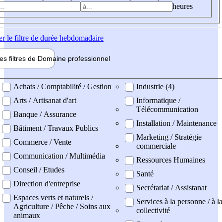
heures
er
le filtre de durée hebdomadaire
les filtres de
Domaine pro
fessionnel
ne professionel
Achats / Comptabilité / Gestion
Industrie (4)
Arts / Artisanat d'art
Informatique /
Télécommunication
Banque / Assurance
Installation / Maintenance
Bâtiment / Travaux Publics
Marketing / Stratégie
Commerce / Vente
commerciale
Communication / Multimédia
Ressources Humaines
Conseil / Etudes
Santé
Direction d'entreprise
Secrétariat / Assistanat
Espaces verts et naturels /
Services à la personne / à l
Agriculture / Pêche / Soins aux
collectivité
animaux