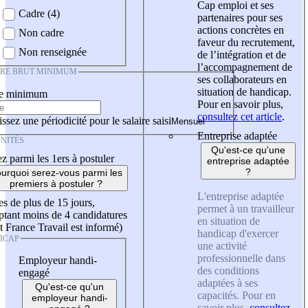
Cap emploi et ses
Cadre (4)
partenaires pour ses
actions concrètes en
Non cadre
faveur du recrutement,
Non renseignée
de l’intégration et de
l’accompagnement de
IRE BRUT MINIMUM
ses collaborateurs en
situation de handicap.
re minimum
Pour en savoir plus,
consultez cet article
.
ssez une périodicité pour le salaire saisi
Entreprise adaptée
NITÉS
Qu'est-ce qu'une
z parmi les 1ers à postuler
entreprise adaptée
?
urquoi serez-vous parmi les
premiers à postuler ?
L'entreprise adaptée
es de plus de 15 jours,
permet à un travailleur
tant moins de 4 candidatures
en situation de
t France Travail est informé)
handicap d'exercer
ICAP
une activité
professionnelle dans
Employeur handi-
des conditions
engagé
adaptées à ses
Qu'est-ce qu'un
capacités. Pour en
employeur handi-
savoir plus,
consultez