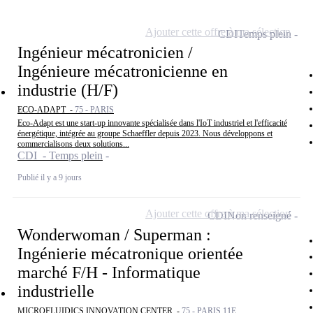
Ajouter cette offre à ma sélection
CDI
Temps plein
Ingénieur mécatronicien /
Ingénieure mécatronicienne en
industrie (H/F)
ECO-ADAPT -
75 - PARIS
Eco-Adapt est une start-up innovante spécialisée dans l'IoT industriel et l'efficacité
énergétique, intégrée au groupe Schaeffler depuis 2023. Nous développons et
commercialisons deux solutions...
CDI - Temps plein
Publié il y a 9 jours
Ajouter cette offre à ma sélection
CDI
Non renseigné
Wonderwoman / Superman :
Ingénierie mécatronique orientée
marché F/H - Informatique
industrielle
MICROFLUIDICS INNOVATION CENTER -
75 - PARIS 11E