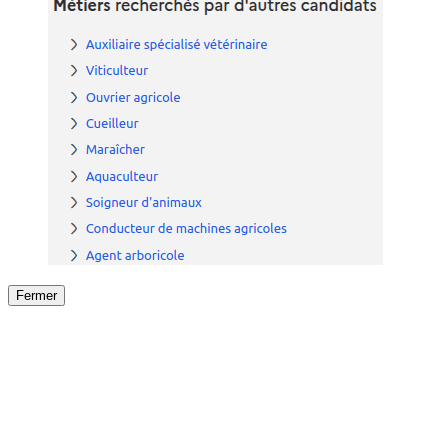
Fermer
Fermer
le détail de l'offre
/
Offre
sur
Offre précéden