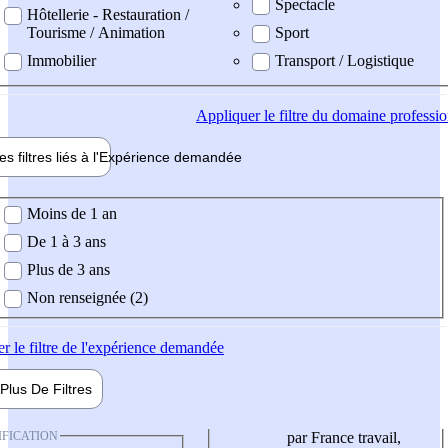
Spectacle
Hôtellerie - Restauration /
Tourisme / Animation
Sport
Immobilier
Transport / Logistique
Appliquer
le filtre du domaine professi
es filtres liés à l'
Expérience
demandée
ience demandée
Moins de 1 an
De 1 à 3 ans
Plus de 3 ans
Non renseignée (2)
er
le filtre de l'expérience demandée
Plus De
Filtres
IFICATION
par France travail,