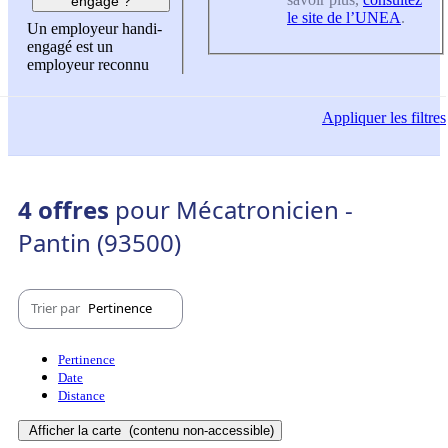
engagé ?
le site de l’UNEA
.
Un employeur handi-
engagé est un
employeur reconnu
Appliquer
les filtres
4 offres
pour Mécatronicien -
Pantin (93500)
Trier par
Pertinence
Pertinence
Date
Distance
Afficher la carte
(contenu non-accessible)