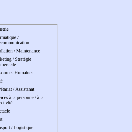
strie
rmatique /
écommunication
allation / Maintenance
eting / Stratégie
merciale
sources Humaines
té
étariat / Assistanat
ices à la personne / à la
ectivité
ctacle
rt
sport / Logistique