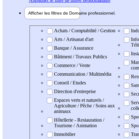
Appliquer
le filtre de durée hebdomadaire
Afficher les filtres de
Domaine pro
fessionnel
Domaine professionel
Achats / Comptabilité / Gestion
Indu
Arts / Artisanat d'art
Info
Tél
Banque / Assurance
Inst
Bâtiment / Travaux Publics
Mark
Commerce / Vente
com
Communication / Multimédia
Res
Conseil / Etudes
San
Direction d'entreprise
Secr
Espaces verts et naturels /
Serv
Agriculture / Pêche / Soins aux
coll
animaux
Spe
Hôtellerie - Restauration /
Tourisme / Animation
Spo
Immobilier
Tran