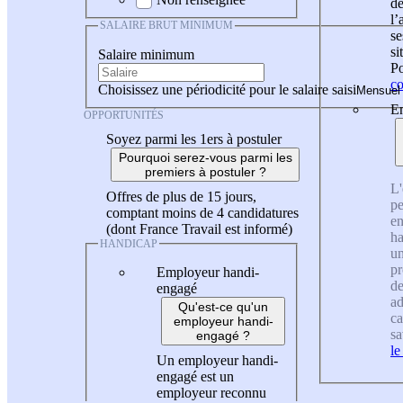
de
l
SALAIRE BRUT MINIMUM
se
si
Salaire minimum
Po
co
Choisissez une périodicité pour le salaire saisi
En
OPPORTUNITÉS
Soyez parmi les 1ers à postuler
Pourquoi serez-vous parmi les
premiers à postuler ?
L'
Offres de plus de 15 jours,
pe
comptant moins de 4 candidatures
en
(dont France Travail est informé)
ha
HANDICAP
un
pr
Employeur handi-
de
engagé
ad
Qu'est-ce qu'un
ca
employeur handi-
sa
engagé ?
le
Un employeur handi-
engagé est un
employeur reconnu