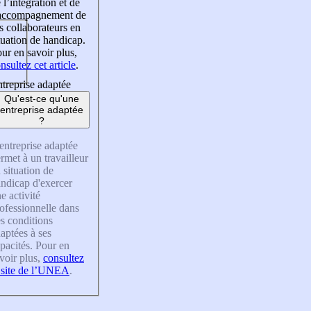
 l’intégration et de
’accompagnement de
s collaborateurs en
tuation de handicap.
ur en savoir plus,
nsultez cet article
.
treprise adaptée
Qu'est-ce qu'une
entreprise adaptée
?
entreprise adaptée
rmet à un travailleur
 situation de
ndicap d'exercer
e activité
ofessionnelle dans
s conditions
aptées à ses
pacités. Pour en
voir plus,
consultez
 site de l’UNEA
.