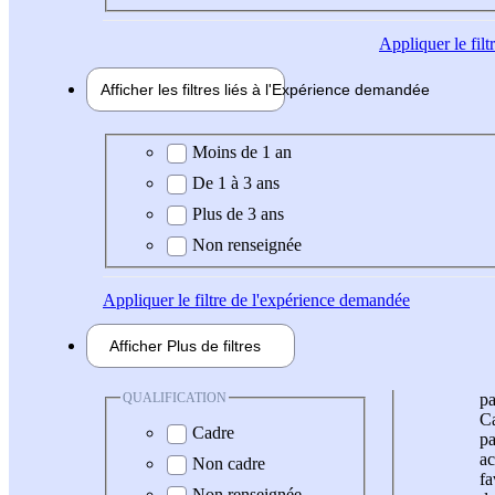
Appliquer
le fil
Afficher les filtres liés à l'
Expérience
demandée
Expérience demandée
Moins de 1 an
De 1 à 3 ans
Plus de 3 ans
Non renseignée
Appliquer
le filtre de l'expérience demandée
Afficher
Plus de
filtres
QUALIFICATION
pa
Ca
Cadre
pa
ac
Non cadre
fa
Non renseignée