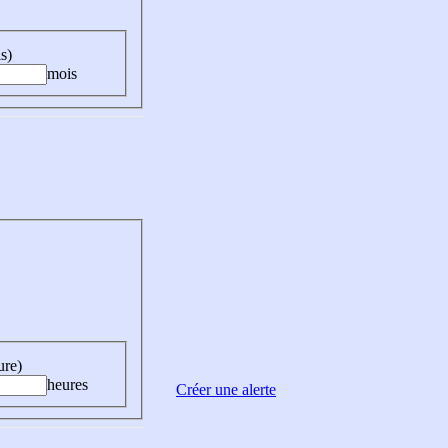
s)
mois
ure)
heures
Créer une alerte