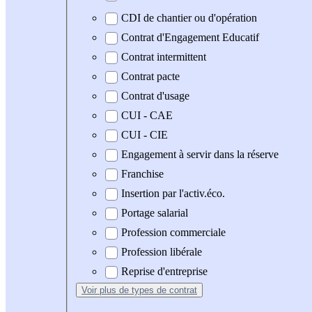
CDI de chantier ou d'opération
Contrat d'Engagement Educatif
Contrat intermittent
Contrat pacte
Contrat d'usage
CUI - CAE
CUI - CIE
Engagement à servir dans la réserve
Franchise
Insertion par l'activ.éco.
Portage salarial
Profession commerciale
Profession libérale
Reprise d'entreprise
Voir plus
de types de contrat