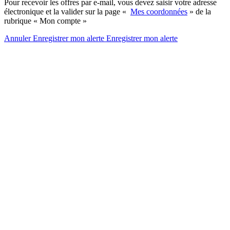
Pour recevoir les offres par e-mail, vous devez saisir votre adresse
électronique et la valider sur la page «
Mes coordonnées
» de la
rubrique « Mon compte »
Annuler
Enregistrer mon alerte
Enregistrer
mon alerte