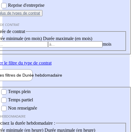
Reprise d'entreprise
plus
de types de contrat
 DE CONTRAT
ée de contrat
ée minimale (en mois)
Durée maximale (en mois)
mois
er
le filtre du type de contrat
les filtres de
Durée hebdo
madaire
 hebdomadaire
Temps plein
Temps partiel
Non renseignée
 HEBDOMADAIRE
cisez la durée hebdomadaire :
ée minimale (en heure)
Durée maximale (en heure)