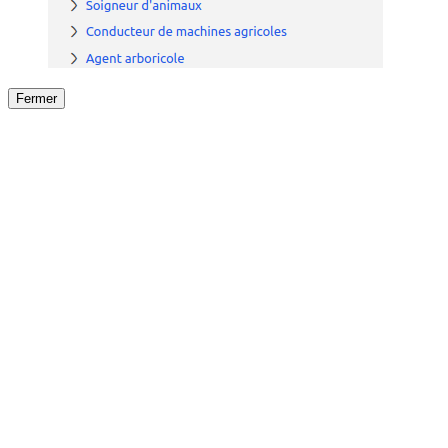
Fermer
Fermer
le détail de l'offre
/
Offre
sur
Offre précéden