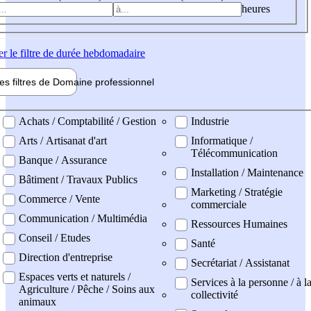
heures
er
le filtre de durée hebdomadaire
les filtres de
Domaine pro
fessionnel
ne professionel
Achats / Comptabilité / Gestion
Industrie
Arts / Artisanat d'art
Informatique /
Télécommunication
Banque / Assurance
Installation / Maintenance
Bâtiment / Travaux Publics
Marketing / Stratégie
Commerce / Vente
commerciale
Communication / Multimédia
Ressources Humaines
Conseil / Etudes
Santé
Direction d'entreprise
Secrétariat / Assistanat
Espaces verts et naturels /
Services à la personne / à l
Agriculture / Pêche / Soins aux
collectivité
animaux