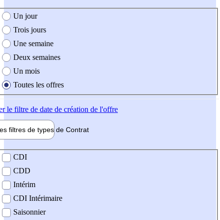
e création de l'offre
Un jour
Trois jours
Une semaine
Deux semaines
Un mois
Toutes les offres
er
le filtre de date de création de l'offre
les filtres de types de
Contrat
de contrat
CDI
CDD
Intérim
CDI Intérimaire
Saisonnier