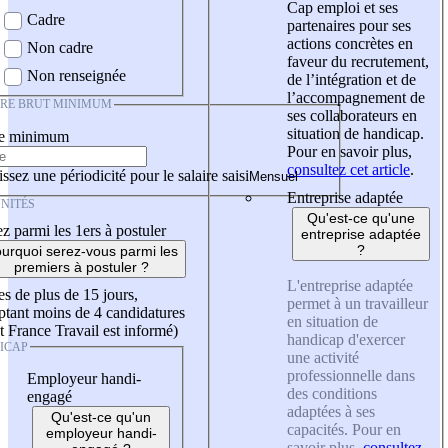
Cap emploi et ses
Cadre
partenaires pour ses
actions concrètes en
Non cadre
faveur du recrutement,
Non renseignée
de l’intégration et de
l’accompagnement de
IRE BRUT MINIMUM
ses collaborateurs en
situation de handicap.
re minimum
Pour en savoir plus,
consultez cet article
.
ssez une périodicité pour le salaire saisi
Entreprise adaptée
NITÉS
Qu'est-ce qu'une
z parmi les 1ers à postuler
entreprise adaptée
?
urquoi serez-vous parmi les
premiers à postuler ?
L'entreprise adaptée
es de plus de 15 jours,
permet à un travailleur
tant moins de 4 candidatures
en situation de
t France Travail est informé)
handicap d'exercer
ICAP
une activité
professionnelle dans
Employeur handi-
des conditions
engagé
adaptées à ses
Qu'est-ce qu'un
capacités. Pour en
employeur handi-
savoir plus,
consultez