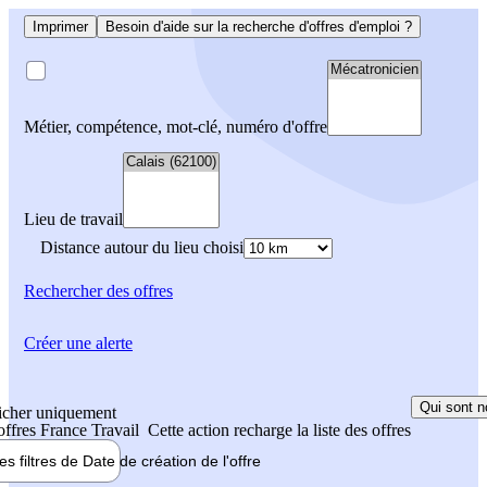
Imprimer
Besoin d'aide sur la recherche d'offres d'emploi ?
Métier, compétence, mot-clé, numéro d'offre
Lieu de travail
Distance autour du lieu choisi
Rechercher
des offres
Créer une alerte
Qui sont n
icher uniquement
 offres France Travail
Cette action recharge la liste des offres
les filtres de
Date de création
de l'offre