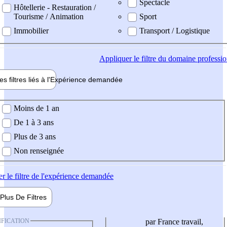
Spectacle
Hôtellerie - Restauration /
Tourisme / Animation
Sport
Immobilier
Transport / Logistique
Appliquer
le filtre du domaine professi
es filtres liés à l'
Expérience
demandée
ience demandée
Moins de 1 an
De 1 à 3 ans
Plus de 3 ans
Non renseignée
er
le filtre de l'expérience demandée
Plus De
Filtres
IFICATION
par France travail,