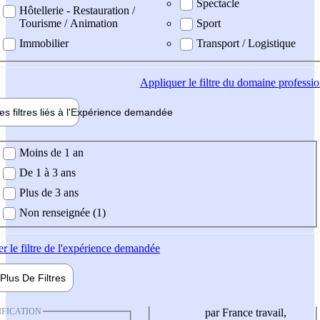
Spectacle
Hôtellerie - Restauration /
Tourisme / Animation
Sport
Immobilier
Transport / Logistique
Appliquer
le filtre du domaine professi
es filtres liés à l'
Expérience
demandée
ience demandée
Moins de 1 an
De 1 à 3 ans
Plus de 3 ans
Non renseignée (1)
er
le filtre de l'expérience demandée
Plus De
Filtres
IFICATION
par France travail,