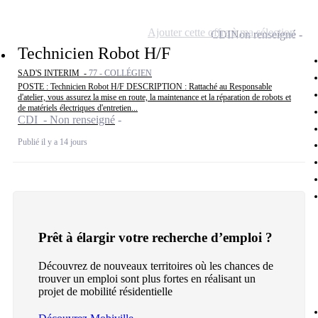
Ajouter cette offre à ma sélection
CDI
Non renseigné
Technicien Robot H/F
SAD'S INTERIM -
77 - COLLÉGIEN
POSTE : Technicien Robot H/F DESCRIPTION : Rattaché au Responsable
d'atelier, vous assurez la mise en route, la maintenance et la réparation de robots et
de matériels électriques d'entretien...
CDI - Non renseigné
Publié il y a 14 jours
Prêt à élargir votre recherche d’emploi ?
Découvrez de nouveaux territoires où les chances de
trouver un emploi sont plus fortes en réalisant un
projet de mobilité résidentielle