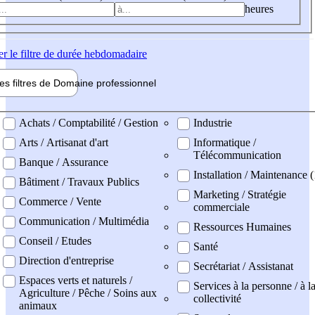
heures
er
le filtre de durée hebdomadaire
les filtres de
Domaine pro
fessionnel
ne professionel
Achats / Comptabilité / Gestion
Industrie
Arts / Artisanat d'art
Informatique /
Télécommunication
Banque / Assurance
Installation / Maintenance (
Bâtiment / Travaux Publics
Marketing / Stratégie
Commerce / Vente
commerciale
Communication / Multimédia
Ressources Humaines
Conseil / Etudes
Santé
Direction d'entreprise
Secrétariat / Assistanat
Espaces verts et naturels /
Services à la personne / à l
Agriculture / Pêche / Soins aux
collectivité
animaux