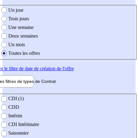
e création de l'offre
Un jour
Trois jours
Une semaine
Deux semaines
Un mois
Toutes les offres
er
le filtre de date de création de l'offre
les filtres de types de
Contrat
de contrat
CDI (1)
CDD
Intérim
CDI Intérimaire
Saisonnier