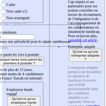
Cap emploi et ses
Cadre
partenaires pour ses
actions concrètes en
Non cadre (1)
faveur du recrutement,
Non renseignée
de l’intégration et de
l’accompagnement de
IRE BRUT MINIMUM
ses collaborateurs en
situation de handicap.
re minimum
Pour en savoir plus,
consultez cet article
.
ssez une périodicité pour le salaire saisi
Entreprise adaptée
NITÉS
Qu'est-ce qu'une
z parmi les 1ers à postuler
entreprise adaptée
?
urquoi serez-vous parmi les
premiers à postuler ?
L'entreprise adaptée
es de plus de 15 jours,
permet à un travailleur
tant moins de 4 candidatures
en situation de
t France Travail est informé)
handicap d'exercer
ICAP
une activité
professionnelle dans
Employeur handi-
des conditions
engagé
adaptées à ses
Qu'est-ce qu'un
capacités. Pour en
employeur handi-
savoir plus,
consultez