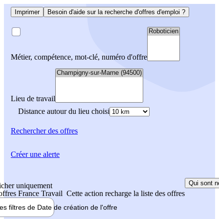
Imprimer
Besoin d'aide sur la recherche d'offres d'emploi ?
Métier, compétence, mot-clé, numéro d'offre
Lieu de travail
Distance autour du lieu choisi
Rechercher
des offres
Créer une alerte
Qui sont n
icher uniquement
 offres France Travail
Cette action recharge la liste des offres
les filtres de
Date de création
de l'offre