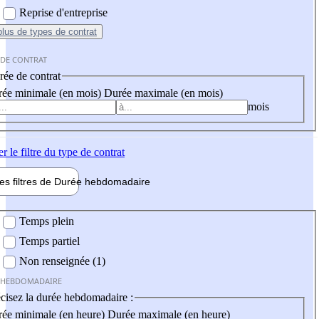
Reprise d'entreprise
plus
de types de contrat
 DE CONTRAT
ée de contrat
ée minimale (en mois)
Durée maximale (en mois)
mois
er
le filtre du type de contrat
les filtres de
Durée hebdo
madaire
 hebdomadaire
Temps plein
Temps partiel
Non renseignée (1)
 HEBDOMADAIRE
cisez la durée hebdomadaire :
ée minimale (en heure)
Durée maximale (en heure)