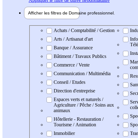
Appliquer
le filtre de durée hebdomadaire
Afficher les filtres de
Domaine pro
fessionnel
Domaine professionel
Achats / Comptabilité / Gestion
Indu
Arts / Artisanat d'art
Info
Tél
Banque / Assurance
Inst
Bâtiment / Travaux Publics
Mark
Commerce / Vente
com
Communication / Multimédia
Res
Conseil / Etudes
San
Direction d'entreprise
Secr
Espaces verts et naturels /
Serv
Agriculture / Pêche / Soins aux
coll
animaux
Spe
Hôtellerie - Restauration /
Tourisme / Animation
Spo
Immobilier
Tran