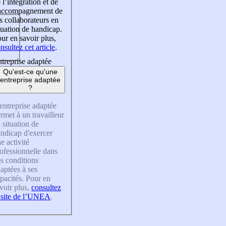
 l’intégration et de
’accompagnement de
s collaborateurs en
tuation de handicap.
ur en savoir plus,
nsultez cet article
.
treprise adaptée
Qu'est-ce qu'une
entreprise adaptée
?
entreprise adaptée
rmet à un travailleur
 situation de
ndicap d'exercer
e activité
ofessionnelle dans
s conditions
aptées à ses
pacités. Pour en
voir plus,
consultez
 site de l’UNEA
.