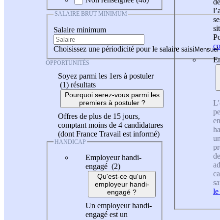
de
l
SALAIRE BRUT MINIMUM
se
si
Salaire minimum
Po
co
Choisissez une périodicité pour le salaire saisi
En
OPPORTUNITÉS
Soyez parmi les 1ers à postuler
(1)
résultats
Pourquoi serez-vous parmi les
L'
premiers à postuler ?
pe
Offres de plus de 15 jours,
en
comptant moins de 4 candidatures
ha
(dont France Travail est informé)
un
HANDICAP
pr
de
Employeur handi-
ad
engagé (2)
ca
Qu'est-ce qu'un
sa
employeur handi-
le
engagé ?
Un employeur handi-
engagé est un