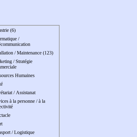
strie (6)
rmatique /
écommunication
allation / Maintenance (123)
eting / Stratégie
merciale
sources Humaines
té
étariat / Assistanat
ices à la personne / à la
ectivité
ctacle
rt
sport / Logistique