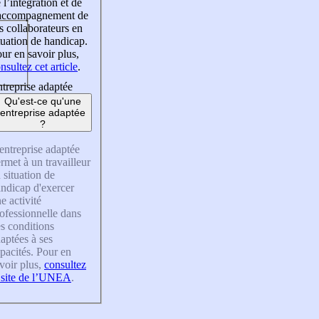
 l’intégration et de
’accompagnement de
s collaborateurs en
tuation de handicap.
ur en savoir plus,
nsultez cet article
.
treprise adaptée
Qu'est-ce qu'une
entreprise adaptée
?
entreprise adaptée
rmet à un travailleur
 situation de
ndicap d'exercer
e activité
ofessionnelle dans
s conditions
aptées à ses
pacités. Pour en
voir plus,
consultez
 site de l’UNEA
.