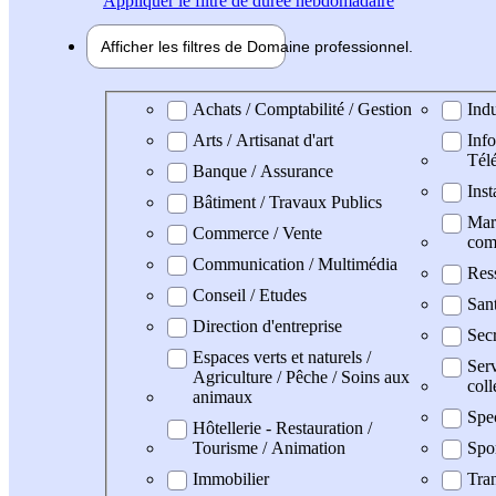
Appliquer
le filtre de durée hebdomadaire
Afficher les filtres de
Domaine pro
fessionnel
Domaine professionel
Achats / Comptabilité / Gestion
Indu
Arts / Artisanat d'art
Info
Tél
Banque / Assurance
Inst
Bâtiment / Travaux Publics
Mark
Commerce / Vente
com
Communication / Multimédia
Res
Conseil / Etudes
San
Direction d'entreprise
Secr
Espaces verts et naturels /
Serv
Agriculture / Pêche / Soins aux
coll
animaux
Spe
Hôtellerie - Restauration /
Tourisme / Animation
Spo
Immobilier
Tran