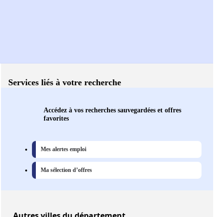
Services liés à votre recherche
Accédez à vos recherches sauvegardées et offres
favorites
Mes alertes emploi
Ma sélection d’offres
Autres
villes
du département