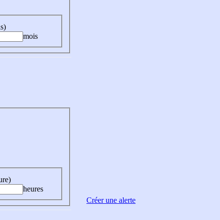
s)
mois
ure)
heures
Créer une alerte