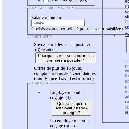
de
l
SALAIRE BRUT MINIMUM
se
si
Salaire minimum
Po
co
Choisissez une périodicité pour le salaire saisi
En
OPPORTUNITÉS
Soyez parmi les 1ers à postuler
(3)
résultats
Pourquoi serez-vous parmi les
L'
premiers à postuler ?
pe
Offres de plus de 15 jours,
en
comptant moins de 4 candidatures
ha
(dont France Travail est informé)
un
HANDICAP
pr
de
Employeur handi-
ad
engagé (3)
ca
Qu'est-ce qu'un
sa
employeur handi-
le
engagé ?
Un employeur handi-
engagé est un