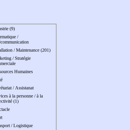
strie (9)
rmatique /
écommunication
allation / Maintenance (201)
eting / Stratégie
merciale
sources Humaines
té
étariat / Assistanat
ices à la personne / à la
ectivité (1)
ctacle
rt
sport / Logistique