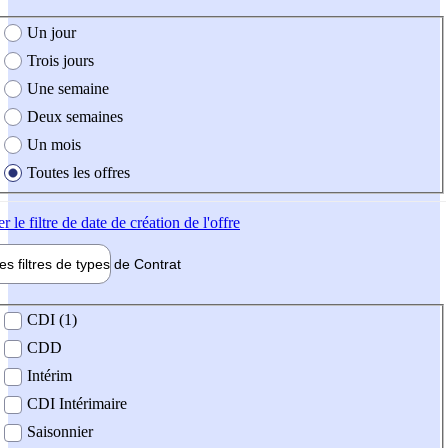
e création de l'offre
Un jour
Trois jours
Une semaine
Deux semaines
Un mois
Toutes les offres
er
le filtre de date de création de l'offre
les filtres de types de
Contrat
de contrat
CDI (1)
CDD
Intérim
CDI Intérimaire
Saisonnier