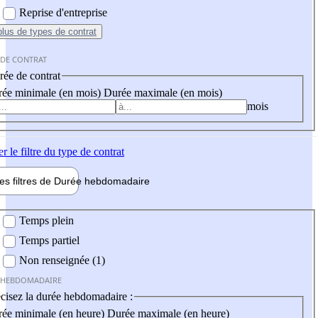
Reprise d'entreprise
plus
de types de contrat
 DE CONTRAT
ée de contrat
ée minimale (en mois)
Durée maximale (en mois)
mois
er
le filtre du type de contrat
les filtres de
Durée hebdo
madaire
 hebdomadaire
Temps plein
Temps partiel
Non renseignée (1)
 HEBDOMADAIRE
cisez la durée hebdomadaire :
ée minimale (en heure)
Durée maximale (en heure)