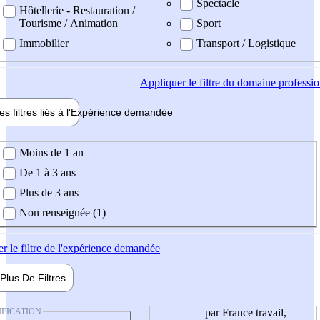
Spectacle
Hôtellerie - Restauration /
Tourisme / Animation
Sport
Immobilier
Transport / Logistique
Appliquer
le filtre du domaine professi
es filtres liés à l'
Expérience
demandée
ience demandée
Moins de 1 an
De 1 à 3 ans
Plus de 3 ans
Non renseignée (1)
er
le filtre de l'expérience demandée
Plus De
Filtres
IFICATION
par France travail,