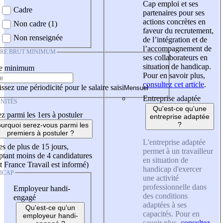
Cap emploi et ses
Cadre
partenaires pour ses
actions concrètes en
Non cadre (1)
faveur du recrutement,
Non renseignée
de l’intégration et de
l’accompagnement de
IRE BRUT MINIMUM
ses collaborateurs en
situation de handicap.
re minimum
Pour en savoir plus,
consultez cet article
.
ssez une périodicité pour le salaire saisi
Entreprise adaptée
NITÉS
Qu'est-ce qu'une
z parmi les 1ers à postuler
entreprise adaptée
?
urquoi serez-vous parmi les
premiers à postuler ?
L'entreprise adaptée
es de plus de 15 jours,
permet à un travailleur
tant moins de 4 candidatures
en situation de
t France Travail est informé)
handicap d'exercer
ICAP
une activité
professionnelle dans
Employeur handi-
des conditions
engagé
adaptées à ses
Qu'est-ce qu'un
capacités. Pour en
employeur handi-
savoir plus,
consultez