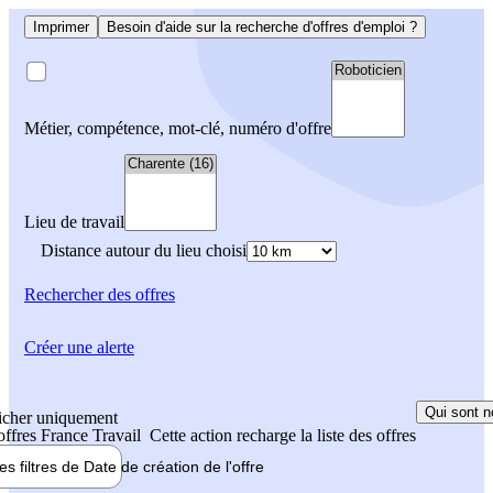
Imprimer
Besoin d'aide sur la recherche d'offres d'emploi ?
Métier, compétence, mot-clé, numéro d'offre
Lieu de travail
Distance autour du lieu choisi
Rechercher
des offres
Créer une alerte
Qui sont n
icher uniquement
 offres France Travail
Cette action recharge la liste des offres
les filtres de
Date de création
de l'offre