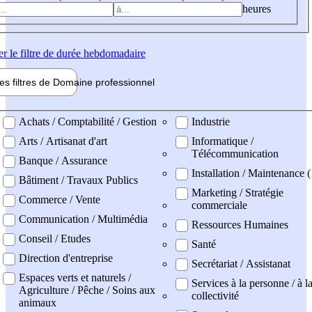
heures
er
le filtre de durée hebdomadaire
les filtres de
Domaine pro
fessionnel
ne professionel
Achats / Comptabilité / Gestion
Industrie
Arts / Artisanat d'art
Informatique /
Télécommunication
Banque / Assurance
Installation / Maintenance (
Bâtiment / Travaux Publics
Marketing / Stratégie
Commerce / Vente
commerciale
Communication / Multimédia
Ressources Humaines
Conseil / Etudes
Santé
Direction d'entreprise
Secrétariat / Assistanat
Espaces verts et naturels /
Services à la personne / à l
Agriculture / Pêche / Soins aux
collectivité
animaux