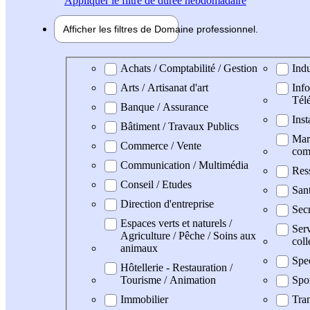
Appliquer
le filtre de durée hebdomadaire
Afficher les filtres de
Domaine pro
fessionnel
Domaine professionel
Achats / Comptabilité / Gestion
Indu
Arts / Artisanat d'art
Info
Tél
Banque / Assurance
Inst
Bâtiment / Travaux Publics
Mark
Commerce / Vente
com
Communication / Multimédia
Res
Conseil / Etudes
San
Direction d'entreprise
Secr
Espaces verts et naturels /
Serv
Agriculture / Pêche / Soins aux
coll
animaux
Spe
Hôtellerie - Restauration /
Tourisme / Animation
Spo
Immobilier
Tran