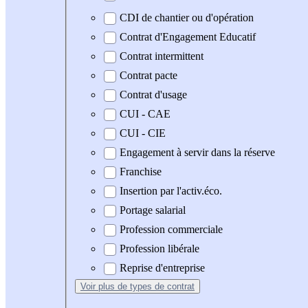
CDI de chantier ou d'opération
Contrat d'Engagement Educatif
Contrat intermittent
Contrat pacte
Contrat d'usage
CUI - CAE
CUI - CIE
Engagement à servir dans la réserve
Franchise
Insertion par l'activ.éco.
Portage salarial
Profession commerciale
Profession libérale
Reprise d'entreprise
Voir plus
de types de contrat