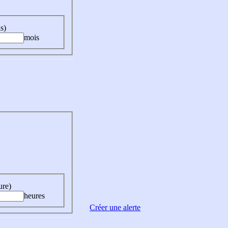
s)
mois
ure)
heures
Créer une alerte