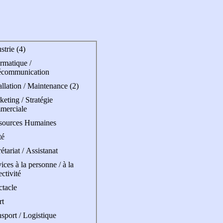
strie (4)
rmatique /
écommunication
allation / Maintenance (2)
eting / Stratégie
merciale
sources Humaines
té
étariat / Assistanat
ices à la personne / à la
ectivité
ctacle
rt
sport / Logistique