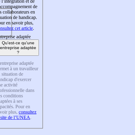
 l’intégration et de
’accompagnement de
s collaborateurs en
tuation de handicap.
ur en savoir plus,
nsultez cet article
.
treprise adaptée
Qu'est-ce qu'une
entreprise adaptée
?
entreprise adaptée
rmet à un travailleur
 situation de
ndicap d'exercer
e activité
ofessionnelle dans
s conditions
aptées à ses
pacités. Pour en
voir plus,
consultez
 site de l’UNEA
.