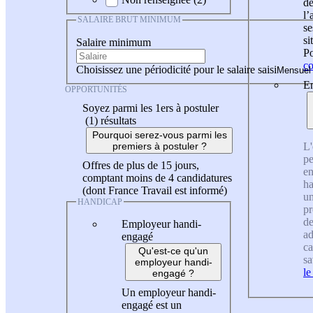
de
l
SALAIRE BRUT MINIMUM
se
si
Salaire minimum
Po
co
Choisissez une périodicité pour le salaire saisi
En
OPPORTUNITÉS
Soyez parmi les 1ers à postuler
(1)
résultats
Pourquoi serez-vous parmi les
L'
premiers à postuler ?
pe
Offres de plus de 15 jours,
en
comptant moins de 4 candidatures
ha
(dont France Travail est informé)
un
HANDICAP
pr
de
Employeur handi-
ad
engagé
ca
Qu'est-ce qu'un
sa
employeur handi-
le
engagé ?
Un employeur handi-
engagé est un