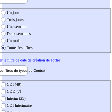
e création de l'offre
Un jour
Trois jours
Une semaine
Deux semaines
Un mois
Toutes les offres
er
le filtre de date de création de l'offre
les filtres de types de
Contrat
de contrat
CDI (49)
CDD (7)
Intérim (25)
CDI Intérimaire