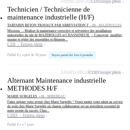
Ajouter cette offre à ma sélection
CDI
Temps plein
Technicien / Technicienne de
maintenance industrielle (H/F)
TARTARIN BETON TRAVAUX PAR ABREVIATION T -
86 - MAZEROLLES
Missions : - Réaliser la maintenance corrective et préventive des installations
industrielles du site de MAZEROLLES et CHASSENEUIL ; - Concevoir, modifier,
monter et régler des ensembles et éléments...
CDI - Temps plein
Publié il y a plus de 30 jours
Soyez parmi les 1ers à postuler
Ajouter cette offre à ma sélection
CDD
Temps plein
Alternant Maintenance industrielle
METHODES H/F
MARIE SURGELES -
86 - MIREBEAU
Faites mijoter votre avenir chez Marie Surgelés ! Venez mettre votre talent au service
du goût chez Marie Surgelés où chaque collaborateur est un ingrédient essentiel de
notre recette du succès. Chez...
CDD - Temps plein
Publié il y a 7 jours