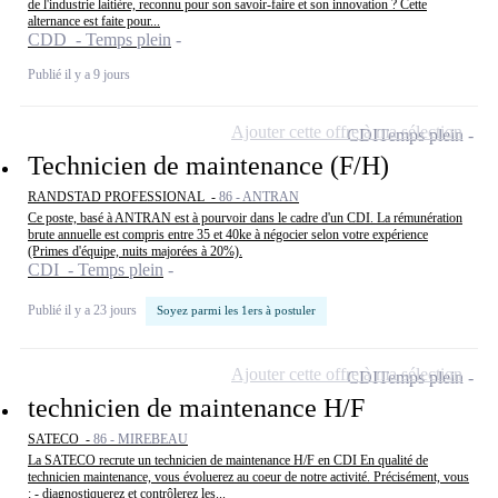
de l'industrie laitière, reconnu pour son savoir-faire et son innovation ? Cette
alternance est faite pour...
CDD - Temps plein
Publié il y a 9 jours
Ajouter cette offre à ma sélection
CDI
Temps plein
Technicien de maintenance (F/H)
RANDSTAD PROFESSIONAL -
86 - ANTRAN
Ce poste, basé à ANTRAN est à pourvoir dans le cadre d'un CDI. La rémunération
brute annuelle est compris entre 35 et 40ke à négocier selon votre expérience
(Primes d'équipe, nuits majorées à 20%).
CDI - Temps plein
Publié il y a 23 jours
Soyez parmi les 1ers à postuler
Ajouter cette offre à ma sélection
CDI
Temps plein
technicien de maintenance H/F
SATECO -
86 - MIREBEAU
La SATECO recrute un technicien de maintenance H/F en CDI En qualité de
technicien maintenance, vous évoluerez au coeur de notre activité. Précisément, vous
: - diagnostiquerez et contrôlerez les...