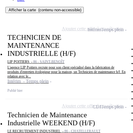
Afficher la carte
(contenu non-accessible)
Ajouter cette offre à ma sélection
Intérim
Temps plein
TECHNICIEN DE
MAINTENANCE
INDUSTRIELLE (H/F)
LIP POITIERS -
86 - SAINT-BENOÎT
L'agence LIP Poitiers recrute pour son client spécialisé dans la fabrication de
produits d'entretien écologique pour la maison, un Technicien de maintenance h/f. En
relation avec le...
Intérim - Temps plein
Publié hier
Ajouter cette offre à ma sélection
CDI
Temps plein
Technicien de Maintenance
Industrielle WEEKEND (H/F)
LE RECRUTEMENT INDUSTRIEL -
86 - CHATELLERAULT