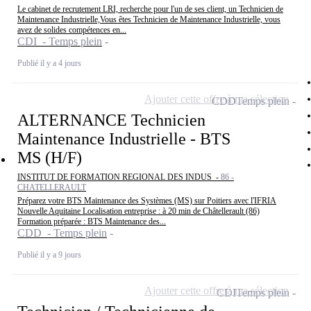
Le cabinet de recrutement LRI, recherche pour l'un de ses client, un Technicien de
Maintenance Industrielle,Vous êtes Technicien de Maintenance Industrielle, vous
avez de solides compétences en...
CDI - Temps plein
Publié il y a 4 jours
Ajouter cette offre à ma sélection
CDD
Temps plein
ALTERNANCE Technicien
Maintenance Industrielle - BTS
MS (H/F)
INSTITUT DE FORMATION REGIONAL DES INDUS -
86 -
CHATELLERAULT
Préparez votre BTS Maintenance des Systèmes (MS) sur Poitiers avec l'IFRIA
Nouvelle Aquitaine Localisation entreprise : à 20 min de Châtellerault (86)
Formation préparée : BTS Maintenance des...
CDD - Temps plein
Publié il y a 9 jours
Ajouter cette offre à ma sélection
CDI
Temps plein