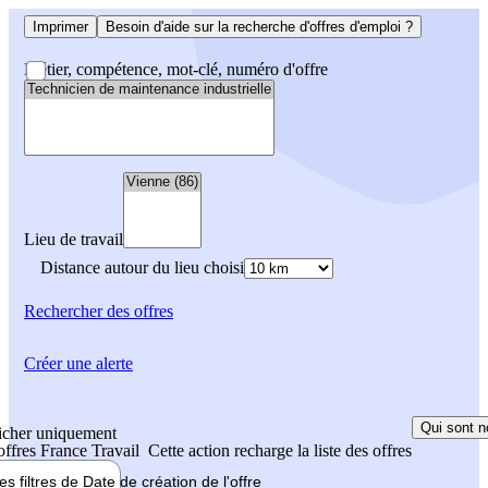
Imprimer
Besoin d'aide sur la recherche d'offres d'emploi ?
Métier, compétence, mot-clé, numéro d'offre
Lieu de travail
Distance autour du lieu choisi
Rechercher
des offres
Créer une alerte
Qui sont n
icher uniquement
 offres France Travail
Cette action recharge la liste des offres
les filtres de
Date de création
de l'offre