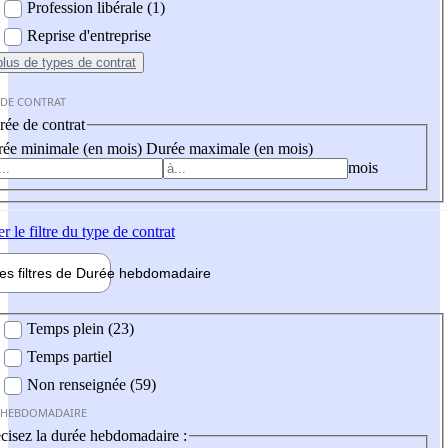
Profession libérale (1)
Reprise d'entreprise
plus
de types de contrat
 DE CONTRAT
ée de contrat
ée minimale (en mois)
Durée maximale (en mois)
mois
er
le filtre du type de contrat
les filtres de
Durée hebdo
madaire
 hebdomadaire
Temps plein (23)
Temps partiel
Non renseignée (59)
 HEBDOMADAIRE
cisez la durée hebdomadaire :