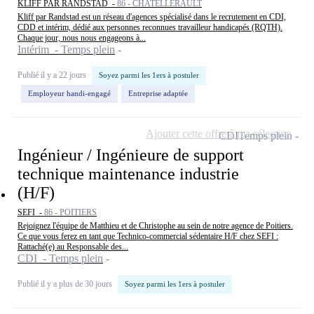
KLIFF PAR RANDSTAD -
86 - CHATELLERAULT
Kliff par Randstad est un réseau d'agences spécialisé dans le recrutement en CDI,
CDD et intérim, dédié aux personnes reconnues travailleur handicapés (RQTH).
Chaque jour, nous nous engageons à...
Intérim - Temps plein
Publié il y a 22 jours
Soyez parmi les 1ers à postuler
Employeur handi-engagé
Entreprise adaptée
Ajouter cette offre à ma sélection
CDI
Temps plein
Ingénieur / Ingénieure de support
technique maintenance industrie
(H/F)
SEFI -
86 - POITIERS
Rejoignez l'équipe de Matthieu et de Christophe au sein de notre agence de Poitiers.
Ce que vous ferez en tant que Technico-commercial sédentaire H/F chez SEFI :
Rattaché(e) au Responsable des...
CDI - Temps plein
Publié il y a plus de 30 jours
Soyez parmi les 1ers à postuler