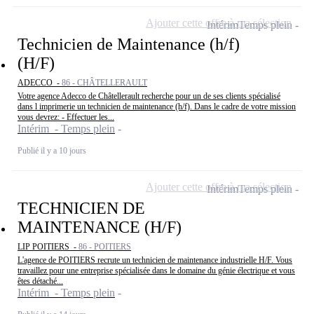
Ajouter cette offre à ma sélection
Intérim
Temps plein
Technicien de Maintenance (h/f)
(H/F)
ADECCO -
86 - CHÂTELLERAULT
Votre agence Adecco de Châtellerault recherche pour un de ses clients spécialisé
dans l imprimerie un technicien de maintenance (h/f). Dans le cadre de votre mission
vous devrez: - Effectuer les...
Intérim - Temps plein
Publié il y a 10 jours
Ajouter cette offre à ma sélection
Intérim
Temps plein
TECHNICIEN DE
MAINTENANCE (H/F)
LIP POITIERS -
86 - POITIERS
L'agence de POITIERS recrute un technicien de maintenance industrielle H/F. Vous
travaillez pour une entreprise spécialisée dans le domaine du génie électrique et vous
êtes détaché...
Intérim - Temps plein