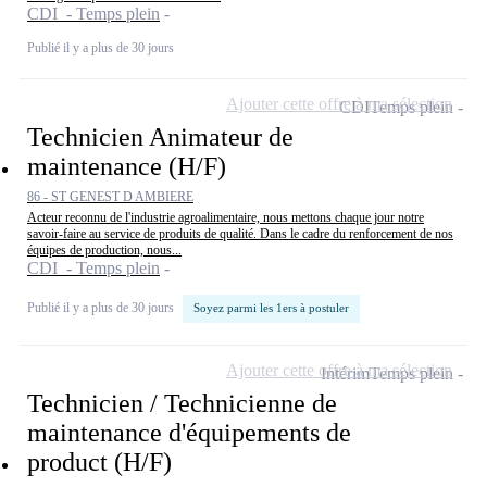
CDI - Temps plein
Publié il y a plus de 30 jours
Ajouter cette offre à ma sélection
CDI
Temps plein
Technicien Animateur de
maintenance (H/F)
86 - ST GENEST D AMBIERE
Acteur reconnu de l'industrie agroalimentaire, nous mettons chaque jour notre
savoir-faire au service de produits de qualité. Dans le cadre du renforcement de nos
équipes de production, nous...
CDI - Temps plein
Publié il y a plus de 30 jours
Soyez parmi les 1ers à postuler
Ajouter cette offre à ma sélection
Intérim
Temps plein
Technicien / Technicienne de
maintenance d'équipements de
product (H/F)