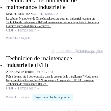
Technicien / Technicienne de
maintenance industrielle
MANPOWER FRANCE -
86 - MIREBEAU
Le cabinet Manpower de Châtellerault recrute pour un industriel reconnu un
Technicien de maintenance H/F à dominante électromécanique / électrotechnique
Horaires après-midi fixes - Vendredi...
CDI - Temps plein
Publié il y a 15 jours
Ajouter cette offre à ma sélection
CDI
Temps plein
Technicien de maintenance
industrielle (F/H)
ADEQUAT INTERIM -
86 - CIVRAY
Prêt à donner vie à votre carrière dans le secteur de la métallurgie ? Nous avons
l'opportunité qu'il vous faut ! Notre agence Adéquat de RUFFEC recrute un
Technicien de maintenance H/F en...
CDI - Temps plein
Publié il y a 25 jours
Soyez parmi les 1ers à postuler