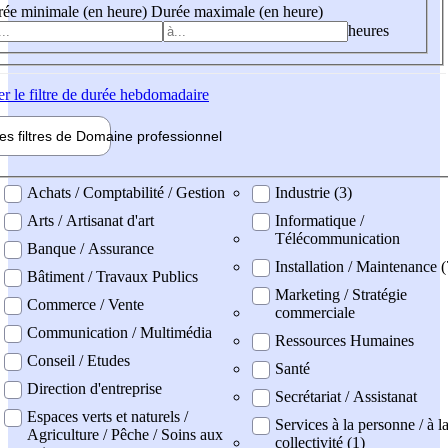
ée minimale (en heure)
Durée maximale (en heure)
heures
er
le filtre de durée hebdomadaire
les filtres de
Domaine pro
fessionnel
ne professionel
Achats / Comptabilité / Gestion
Industrie (3)
Arts / Artisanat d'art
Informatique /
Télécommunication
Banque / Assurance
Installation / Maintenance 
Bâtiment / Travaux Publics
Marketing / Stratégie
Commerce / Vente
commerciale
Communication / Multimédia
Ressources Humaines
Conseil / Etudes
Santé
Direction d'entreprise
Secrétariat / Assistanat
Espaces verts et naturels /
Services à la personne / à l
Agriculture / Pêche / Soins aux
collectivité (1)