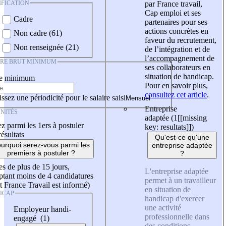
IFICATION
par France travail,
Cap emploi et ses
Cadre
partenaires pour ses
actions concrètes en
Non cadre (61)
faveur du recrutement,
Non renseignée (21)
de l’intégration et de
l’accompagnement de
IRE BRUT MINIMUM
ses collaborateurs en
situation de handicap.
re minimum
Pour en savoir plus,
consultez cet article
.
ssez une périodicité pour le salaire saisi
Entreprise
NITÉS
adaptée (1
[[missing
z parmi les 1ers à postuler
key: resultats]]
)
résultats
Qu'est-ce qu'une
urquoi serez-vous parmi les
entreprise adaptée
premiers à postuler ?
?
es de plus de 15 jours,
L'entreprise adaptée
tant moins de 4 candidatures
permet à un travailleur
t France Travail est informé)
en situation de
ICAP
handicap d'exercer
une activité
Employeur handi-
professionnelle dans
engagé (1)
des conditions