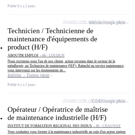
Publié il y a 2 jours
Ajouter cette offre à ma sélection
Intérim
Temps plein
Technicien / Technicienne de
maintenance d'équipements de
product (H/F)
ABOUTIR EMPLOI -
86 - LOUDUN
Nous recrutons pour l'un de nos clients, acteur reconnu dans le secteur de la
métallurgie, un Technicien de maintenance (H/F). Rattaché au service maintenance,
vous intervenez sur les équipements de...
Intérim - Temps plein
Publié il y a 2 jours
Ajouter cette offre à ma sélection
CDD
Temps plein
Opérateur / Opératrice de maîtrise
de maintenance industrielle (H/F)
INSTITUT DE FORMATION REGIONAL DES INDUS -
86 - CHAUNAY
Vous souhaitez vous former à la maintenance industrielle au sein d'un acteur majeur