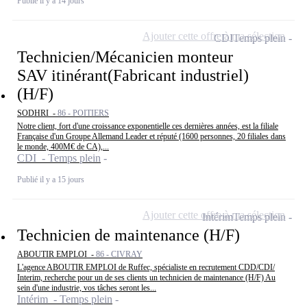
Publié il y a 14 jours
Ajouter cette offre à ma sélection
CDI
Temps plein
Technicien/Mécanicien monteur
SAV itinérant(Fabricant industriel)
(H/F)
SODHRI -
86 - POITIERS
Notre client, fort d'une croissance exponentielle ces dernières années, est la filiale
Française d'un Groupe Allemand Leader et réputé (1600 personnes, 20 filiales dans
le monde, 400M€ de CA),...
CDI - Temps plein
Publié il y a 15 jours
Ajouter cette offre à ma sélection
Intérim
Temps plein
Technicien de maintenance (H/F)
ABOUTIR EMPLOI -
86 - CIVRAY
L'agence ABOUTIR EMPLOI de Ruffec, spécialiste en recrutement CDD/CDI/
Interim, recherche pour un de ses clients un technicien de maintenance (H/F) Au
sein d'une industrie, vos tâches seront les...
Intérim - Temps plein