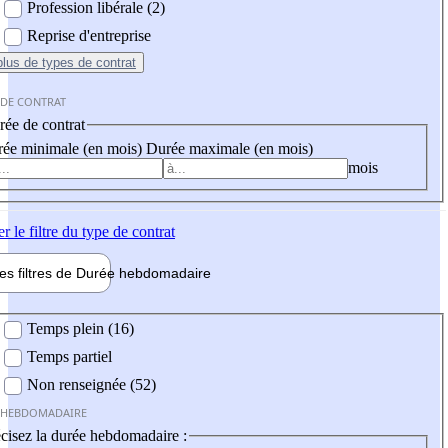
Profession libérale (2)
Reprise d'entreprise
plus
de types de contrat
 DE CONTRAT
ée de contrat
ée minimale (en mois)
Durée maximale (en mois)
mois
er
le filtre du type de contrat
les filtres de
Durée hebdo
madaire
 hebdomadaire
Temps plein (16)
Temps partiel
Non renseignée (52)
 HEBDOMADAIRE
cisez la durée hebdomadaire :