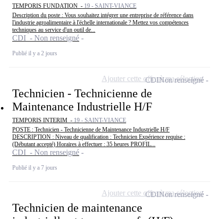
TEMPORIS FUNDATION -
19 - SAINT-VIANCE
Description du poste : Vous souhaitez intégrer une entreprise de référence dans
l'industrie agroalimentaire à l'échelle internationale ? Mettez vos compétences
techniques au service d'un outil de...
CDI - Non renseigné
Publié il y a 2 jours
Ajouter cette offre à ma sélection
CDI
Non renseigné
Technicien - Technicienne de
Maintenance Industrielle H/F
TEMPORIS INTERIM -
19 - SAINT-VIANCE
POSTE : Technicien - Technicienne de Maintenance Industrielle H/F
DESCRIPTION : Niveau de qualification : Technicien Expérience requise :
(Débutant accepté) Horaires à effectuer : 35 heures PROFIL...
CDI - Non renseigné
Publié il y a 7 jours
Ajouter cette offre à ma sélection
CDI
Non renseigné
Technicien de maintenance