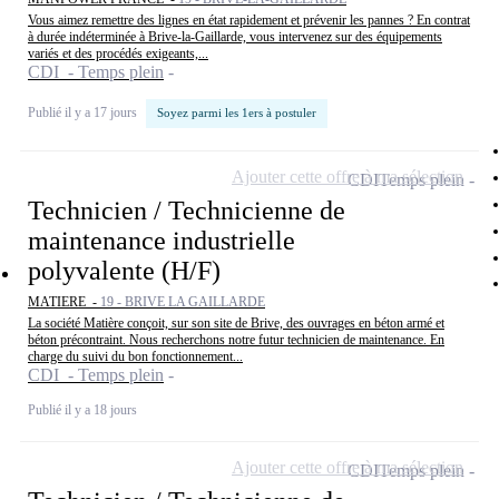
Vous aimez remettre des lignes en état rapidement et prévenir les pannes ? En contrat
à durée indéterminée à Brive-la-Gaillarde, vous intervenez sur des équipements
variés et des procédés exigeants,...
CDI - Temps plein
Publié il y a 17 jours
Soyez parmi les 1ers à postuler
Ajouter cette offre à ma sélection
CDI
Temps plein
Technicien / Technicienne de
maintenance industrielle
polyvalente (H/F)
MATIERE -
19 - BRIVE LA GAILLARDE
La société Matière conçoit, sur son site de Brive, des ouvrages en béton armé et
béton précontraint. Nous recherchons notre futur technicien de maintenance. En
charge du suivi du bon fonctionnement...
CDI - Temps plein
Publié il y a 18 jours
Ajouter cette offre à ma sélection
CDI
Temps plein