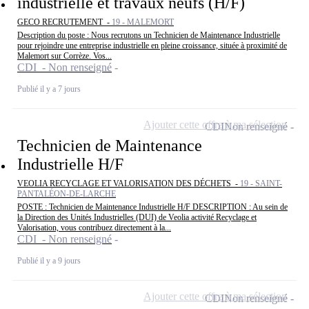
industrielle et travaux neufs (H/F)
GECO RECRUTEMENT -
19 - MALEMORT
Description du poste : Nous recrutons un Technicien de Maintenance Industrielle
pour rejoindre une entreprise industrielle en pleine croissance, située à proximité de
Malemort sur Corrèze. Vos...
CDI - Non renseigné
Publié il y a 7 jours
Ajouter cette offre à ma sélection
CDI
Non renseigné
Technicien de Maintenance
Industrielle H/F
VEOLIA RECYCLAGE ET VALORISATION DES DÉCHETS -
19 - SAINT-
PANTALÉON-DE-LARCHE
POSTE : Technicien de Maintenance Industrielle H/F DESCRIPTION : Au sein de
la Direction des Unités Industrielles (DUI) de Veolia activité Recyclage et
Valorisation, vous contribuez directement à la...
CDI - Non renseigné
Publié il y a 9 jours
Ajouter cette offre à ma sélection
CDI
Non renseigné