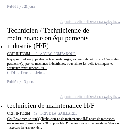
Publié il y a 21 jours
Ajouter cette offre à ma sélection
CDI
Temps plein
Technicien / Technicienne de
maintenance en équipements
industrie (H/F)
CRIT INTERIM -
19 - ARNAC-POMPADOUR
Rejoignez notre équipe d'experts en métallurgie, au coeur de la Corrèze ! Vous êtes
passionné(e) par les machines industrielles, vous aimez les défis techniques et
souhaitez travailler dans un...
CDI - Temps plein
Publié il y a 3 jours
Ajouter cette offre à ma sélection
CDI
Temps plein
technicien de maintenance H/F
CRIT INTERIM -
19 - BRIVE-LA-GAILLARDE
Crit Brive recrute : un(e) Technicien-ne de maintenance H/F poste de technicien
maintenance , horaire soit 2*8 ou possible 3*8 entreprise agro alimentaire Mission :
- Exécute les travaux de...