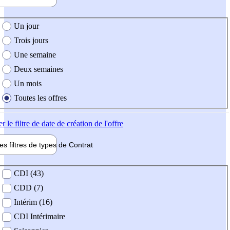
e création de l'offre
Un jour
Trois jours
Une semaine
Deux semaines
Un mois
Toutes les offres
er
le filtre de date de création de l'offre
les filtres de types de
Contrat
de contrat
CDI (43)
CDD (7)
Intérim (16)
CDI Intérimaire