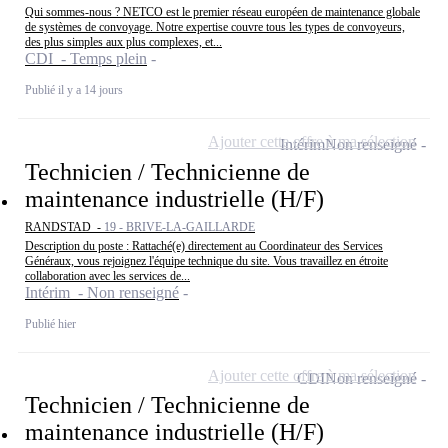
Qui sommes-nous ? NETCO est le premier réseau européen de maintenance globale
de systèmes de convoyage. Notre expertise couvre tous les types de convoyeurs,
des plus simples aux plus complexes, et...
CDI - Temps plein
Publié il y a 14 jours
Ajouter cette offre à ma sélection
Intérim
Non renseigné
Technicien / Technicienne de
maintenance industrielle (H/F)
RANDSTAD -
19 - BRIVE-LA-GAILLARDE
Description du poste : Rattaché(e) directement au Coordinateur des Services
Généraux, vous rejoignez l'équipe technique du site. Vous travaillez en étroite
collaboration avec les services de...
Intérim - Non renseigné
Publié hier
Ajouter cette offre à ma sélection
CDI
Non renseigné
Technicien / Technicienne de
maintenance industrielle (H/F)