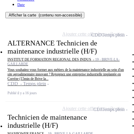
Date
Afficher la carte
(contenu non-accessible)
Ajouter cette offre à ma sélection
CDD
Temps plein
ALTERNANCE Technicien de
maintenance industrielle (H/F)
INSTITUT DE FORMATION REGIONAL DES INDUS -
19 - BRIVE-LA-
GAILLARDE
Vous souhaitez vous former aux métiers de la maintenance industrielle au sein d'un
site agroalimentaire innovant ? Rejoignez une entreprise industrielle implantée en
Corrèze (15min de Brive la...
CDD - Temps plein
Publié il y a 16 jours
Ajouter cette offre à ma sélection
CDI
Temps plein
Technicien de maintenance
industrielle (H/F)
MANPOWER FRANCE -
19 - BRIVE-LA-GAILLARDE