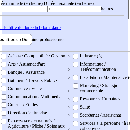
ée minimale (en heure)
Durée maximale (en heure)
heures
er
le filtre de durée hebdomadaire
les filtres de
Domaine pro
fessionnel
ne professionel
Achats / Comptabilité / Gestion
Industrie (3)
Arts / Artisanat d'art
Informatique /
Télécommunication
Banque / Assurance
Installation / Maintenance 
Bâtiment / Travaux Publics
Marketing / Stratégie
Commerce / Vente
commerciale
Communication / Multimédia
Ressources Humaines
Conseil / Etudes
Santé
Direction d'entreprise
Secrétariat / Assistanat
Espaces verts et naturels /
Services à la personne / à l
Agriculture / Pêche / Soins aux
collectivité