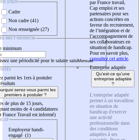
IFICATION
par France travail,
Cap emploi et ses
Cadre
partenaires pour ses
actions concrètes en
Non cadre (41)
faveur du recrutement,
Non renseignée (27)
de l’intégration et de
l’accompagnement de
IRE BRUT MINIMUM
ses collaborateurs en
situation de handicap.
re minimum
Pour en savoir plus,
consultez cet article
.
ssez une périodicité pour le salaire saisi
Entreprise adaptée
NITÉS
Qu'est-ce qu'une
z parmi les 1ers à postuler
entreprise adaptée
résultats
?
urquoi serez-vous parmi les
L'entreprise adaptée
premiers à postuler ?
permet à un travailleur
es de plus de 15 jours,
en situation de
tant moins de 4 candidatures
handicap d'exercer
t France Travail est informé)
une activité
ICAP
professionnelle dans
des conditions
Employeur handi-
adaptées à ses
engagé (1)
capacités. Pour en