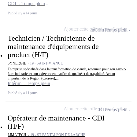
CDI - Temps plein
Publié il y a 14 jours
Ajouter cette offre à ma sélection
Intérim
Temps plein
Technicien / Technicienne de
maintenance d'équipements de
product (H/F)
SYNERGIE -
19 - SAINT-VIANCE
Entreprise spécialisée dans la transformation de viande, reconnue pour son savoir-
faire industriel et son exigence en matière de qualité et de traçabilité. Acteur
important de la Région (Corrèze),...
Intérim - Temps plein
Publié il y a 11 jours
Ajouter cette offre à ma sélection
CDI
Temps plein
Opérateur de maintenance - CDI
(H/F)
LIMATECH -
19 - ST PANTALEON DE LARCHE