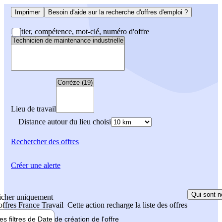
Imprimer
Besoin d'aide sur la recherche d'offres d'emploi ?
Métier, compétence, mot-clé, numéro d'offre
Lieu de travail
Distance autour du lieu choisi
Rechercher
des offres
Créer une alerte
Qui sont n
icher uniquement
 offres France Travail
Cette action recharge la liste des offres
les filtres de
Date de création
de l'offre