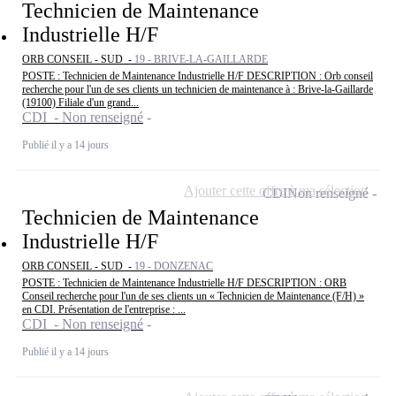
Technicien de Maintenance
Industrielle H/F
ORB CONSEIL - SUD -
19 - BRIVE-LA-GAILLARDE
POSTE : Technicien de Maintenance Industrielle H/F DESCRIPTION : Orb conseil
recherche pour l'un de ses clients un technicien de maintenance à : Brive-la-Gaillarde
(19100) Filiale d'un grand...
CDI - Non renseigné
Publié il y a 14 jours
Ajouter cette offre à ma sélection
CDI
Non renseigné
Technicien de Maintenance
Industrielle H/F
ORB CONSEIL - SUD -
19 - DONZENAC
POSTE : Technicien de Maintenance Industrielle H/F DESCRIPTION : ORB
Conseil recherche pour l'un de ses clients un « Technicien de Maintenance (F/H) »
en CDI. Présentation de l'entreprise : ...
CDI - Non renseigné
Publié il y a 14 jours