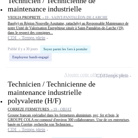
Technicien / Technicienne de
maintenance industrielle
VEOLIA PROPRETE -
19 - SAINT-PANTALÉON-DE-LARCHE
Basé(e) en Région Nouvelle-Aquitaine, rattaché(e) au Responsable Maintenance de
notre Unité de Valorisation Énergétique située à Saint-Pantaléon-de-Larche (19),
dans le respect des consignes...
CDI - Temps plein
Publié il y a 30 jours
Soyez parmi les 1ers à postuler
Employeur handi-engagé
Ajouter cette offre à ma sélection
CDI
Temps plein
Technicien / Technicienne de
maintenance industrielle
polyvalente (H/F)
CORREZE FERMETURES -
19 - OBJAT
Groupe français spécialisé dans les fermetures aluminium, pvc, fer et bois, le
GROUPE COLA est composé d'environ 300 collaborateurs. Une de ces entreprises,
basée en Corrèze, recherche son Technicien...
CDI - Temps plein