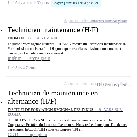
Publié il y a plus de 30 jours
Soyez parmi les 1ers à postuler
Ajouter cette offre à ma sélection
Intérim
Temps plein
Technicien maintenance (H/F)
PROMAN -
19 - SAINT-VIANCE
Le poste : Votre agence d'intérim PROMAN recrute un Technicien maintenance H/F.
Votre mission consistera à : - Diagnostiquer les défauts, dysfonctionnements et
pannes, tout en intervenant rapidement...
Intérim - Temps plein
Publié il y a 7 jours
Ajouter cette offre à ma sélection
CDD
Temps plein
Technicien de maintenance en
alternance (H/F)
INSTITUT DE FORMATION REGIONAL DES INDUS -
19 - VARS-SUR-
ROSEIX
OFFRE D'ALTERNANCE - Technicien de maintenance industrielle à la
Coopérative Fruitière du Limousin L'entreprise Nous recherchons pour l'un de nos
partenaires, la COOPLIM située en Corrèze (19) à...
CDD - Temps plein