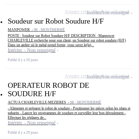
Ajouter cette offre à ma sélection
Intérim
Non renseigné
Soudeur sur Robot Soudure H/F
MANPOWER -
08 - MONTHERMÉ
POSTE : Soudeur sur Robot Soudure H/F DESCRIPTION : Manpower
CHARLEVILLE recherche pour son client, un Soudeur sur robot soudure (H/F)
Dans un atelier où le métal prend forme, vous serez le(la)...
Intérim - Non renseigné
Publié il y a 10 jours
Ajouter cette offre à ma sélection
Intérim
Non renseigné
OPERATEUR ROBOT DE
SOUDURE H/F
ACTUA CHARLEVILLE-MEZIERES -
08 - MONTHERMÉ
- Alimenter et préparer le robot de soudure - Positionner les pièces selon les plans et
gabarits - Lancer les programmes de soudure et surveiller leur bon déroulement -
Effectuer les réglages de...
Intérim - Non renseigné
Publié il y a 29 jours