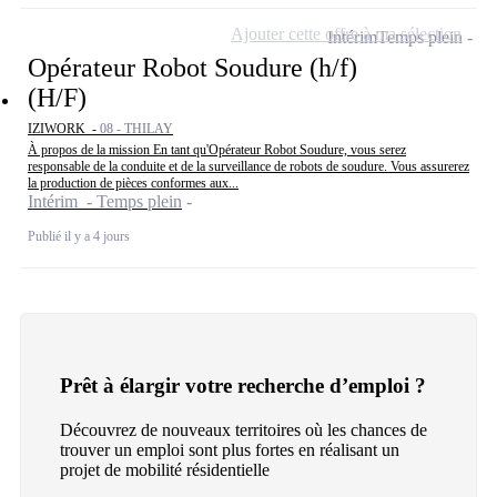
Ajouter cette offre à ma sélection
Intérim
Temps plein
Opérateur Robot Soudure (h/f)
(H/F)
IZIWORK -
08 - THILAY
À propos de la mission En tant qu'Opérateur Robot Soudure, vous serez
responsable de la conduite et de la surveillance de robots de soudure. Vous assurerez
la production de pièces conformes aux...
Intérim - Temps plein
Publié il y a 4 jours
Prêt à élargir votre recherche d’emploi ?
Découvrez de nouveaux territoires où les chances de
trouver un emploi sont plus fortes en réalisant un
projet de mobilité résidentielle