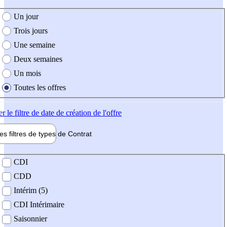
e création de l'offre
Un jour
Trois jours
Une semaine
Deux semaines
Un mois
Toutes les offres
er
le filtre de date de création de l'offre
les filtres de types de
Contrat
de contrat
CDI
CDD
Intérim (5)
CDI Intérimaire
Saisonnier