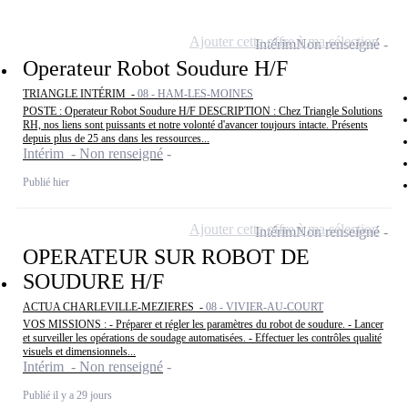
Ajouter cette offre à ma sélection
Intérim
Non renseigné
Operateur Robot Soudure H/F
TRIANGLE INTÉRIM -
08 - HAM-LES-MOINES
POSTE : Operateur Robot Soudure H/F DESCRIPTION : Chez Triangle Solutions
RH, nos liens sont puissants et notre volonté d'avancer toujours intacte. Présents
depuis plus de 25 ans dans les ressources...
Intérim - Non renseigné
Publié hier
Ajouter cette offre à ma sélection
Intérim
Non renseigné
OPERATEUR SUR ROBOT DE
SOUDURE H/F
ACTUA CHARLEVILLE-MEZIERES -
08 - VIVIER-AU-COURT
VOS MISSIONS : - Préparer et régler les paramètres du robot de soudure. - Lancer
et surveiller les opérations de soudage automatisées. - Effectuer les contrôles qualité
visuels et dimensionnels...
Intérim - Non renseigné
Publié il y a 29 jours