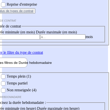
Reprise d'entreprise
plus
de types de contrat
 DE CONTRAT
ée de contrat
ée minimale (en mois)
Durée maximale (en mois)
mois
er
le filtre du type de contrat
les filtres de
Durée hebdo
madaire
 hebdomadaire
Temps plein (1)
Temps partiel
Non renseignée (4)
 HEBDOMADAIRE
cisez la durée hebdomadaire :
ée minimale (en heure)
Durée maximale (en heure)