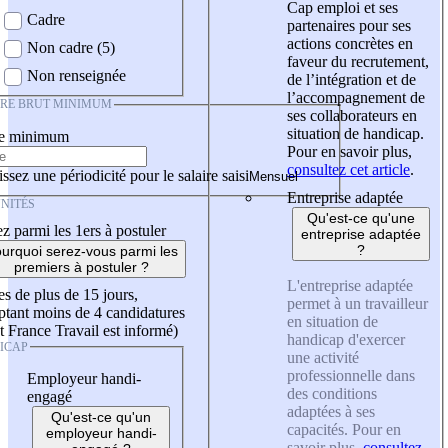
Cap emploi et ses
Cadre
partenaires pour ses
actions concrètes en
Non cadre (5)
faveur du recrutement,
Non renseignée
de l’intégration et de
l’accompagnement de
IRE BRUT MINIMUM
ses collaborateurs en
situation de handicap.
re minimum
Pour en savoir plus,
consultez cet article
.
ssez une périodicité pour le salaire saisi
Entreprise adaptée
NITÉS
Qu'est-ce qu'une
z parmi les 1ers à postuler
entreprise adaptée
?
urquoi serez-vous parmi les
premiers à postuler ?
L'entreprise adaptée
es de plus de 15 jours,
permet à un travailleur
tant moins de 4 candidatures
en situation de
t France Travail est informé)
handicap d'exercer
ICAP
une activité
professionnelle dans
Employeur handi-
des conditions
engagé
adaptées à ses
Qu'est-ce qu'un
capacités. Pour en
employeur handi-
savoir plus,
consultez