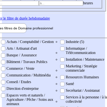
heures
er
le filtre de durée hebdomadaire
les filtres de
Domaine pro
fessionnel
ne professionel
Achats / Comptabilité / Gestion
Industrie (5)
Arts / Artisanat d'art
Informatique /
Télécommunication
Banque / Assurance
Installation / Maintenance
Bâtiment / Travaux Publics
Marketing / Stratégie
Commerce / Vente
commerciale
Communication / Multimédia
Ressources Humaines
Conseil / Etudes
Santé
Direction d'entreprise
Secrétariat / Assistanat
Espaces verts et naturels /
Services à la personne / à l
Agriculture / Pêche / Soins aux
collectivité
animaux