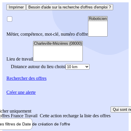
Imprimer
Besoin d'aide sur la recherche d'offres d'emploi ?
Métier, compétence, mot-clé, numéro d'offre
Lieu de travail
Distance autour du lieu choisi
Rechercher
des offres
Créer une alerte
Qui sont n
icher uniquement
 offres France Travail
Cette action recharge la liste des offres
les filtres de
Date de création
de l'offre