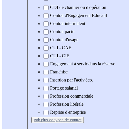
CDI de chantier ou d'opération
Contrat d'Engagement Educatif
Contrat intermittent
Contrat pacte
Contrat d'usage
CUI - CAE
CUI - CIE
Engagement à servir dans la réserve
Franchise
Insertion par l'activ.éco.
Portage salarial
Profession commerciale
Profession libérale
Reprise d'entreprise
Voir plus
de types de contrat