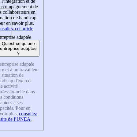
 l’intégration et de
’accompagnement de
s collaborateurs en
tuation de handicap.
ur en savoir plus,
nsultez cet article
.
treprise adaptée
Qu'est-ce qu'une
entreprise adaptée
?
entreprise adaptée
rmet à un travailleur
 situation de
ndicap d'exercer
e activité
ofessionnelle dans
s conditions
aptées à ses
pacités. Pour en
voir plus,
consultez
 site de l’UNEA
.