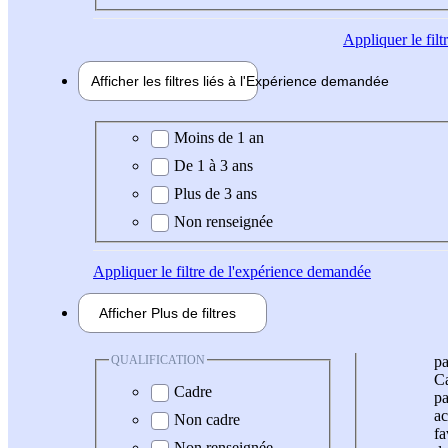
Appliquer
le fil
Afficher les filtres liés à l'
Expérience
demandée
Expérience demandée
Moins de 1 an
De 1 à 3 ans
Plus de 3 ans
Non renseignée
Appliquer
le filtre de l'expérience demandée
Afficher
Plus de
filtres
QUALIFICATION
pa
Ca
Cadre
pa
ac
Non cadre
fa
Non renseignée