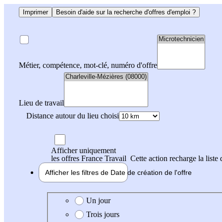
Imprimer
Besoin d'aide sur la recherche d'offres d'emploi ?
Métier, compétence, mot-clé, numéro d'offre
Lieu de travail
Distance autour du lieu choisi
Afficher uniquement
les offres France Travail
Cette action recharge la liste 
Afficher les filtres de
Date de création
de l'offre
Date de création de l'offre
Un jour
Trois jours