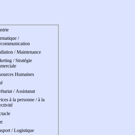
strie
rmatique /
écommunication
allation / Maintenance
eting / Stratégie
merciale
sources Humaines
té
étariat / Assistanat
ices à la personne / à la
ectivité
ctacle
rt
sport / Logistique