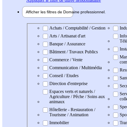
Appliquer
le filtre de durée hebdomadaire
Afficher les filtres de
Domaine pro
fessionnel
Domaine professionel
Achats / Comptabilité / Gestion
Indu
Arts / Artisanat d'art
Info
Tél
Banque / Assurance
Inst
Bâtiment / Travaux Publics
Mark
Commerce / Vente
com
Communication / Multimédia
Res
Conseil / Etudes
San
Direction d'entreprise
Secr
Espaces verts et naturels /
Serv
Agriculture / Pêche / Soins aux
coll
animaux
Spe
Hôtellerie - Restauration /
Tourisme / Animation
Spo
Immobilier
Tran