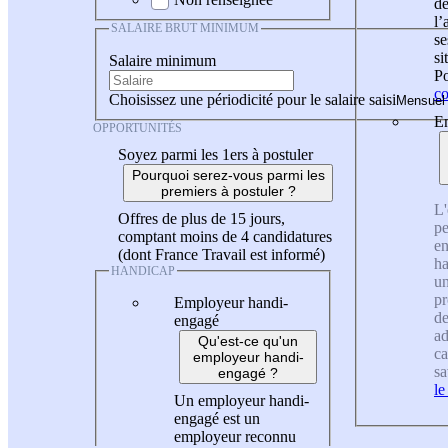
de
l
SALAIRE BRUT MINIMUM
se
si
Salaire minimum
Po
co
Choisissez une périodicité pour le salaire saisi
En
OPPORTUNITÉS
Soyez parmi les 1ers à postuler
Pourquoi serez-vous parmi les
premiers à postuler ?
L'
Offres de plus de 15 jours,
pe
comptant moins de 4 candidatures
en
(dont France Travail est informé)
ha
HANDICAP
un
pr
Employeur handi-
de
engagé
ad
Qu'est-ce qu'un
ca
employeur handi-
sa
engagé ?
le
Un employeur handi-
engagé est un
employeur reconnu