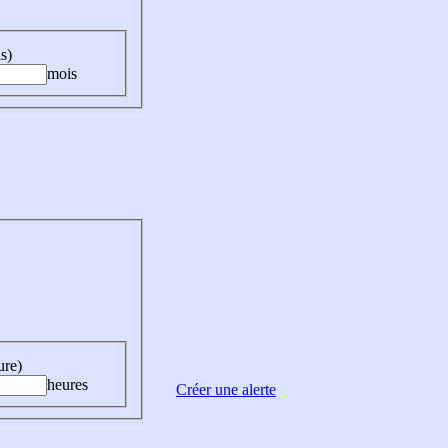
s)
mois
ure)
heures
Créer une alerte