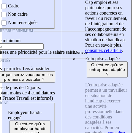
Cap emploi et ses
Cadre
partenaires pour ses
actions concrètes en
Non cadre
faveur du recrutement,
Non renseignée
de l’intégration et de
l’accompagnement de
IRE BRUT MINIMUM
ses collaborateurs en
situation de handicap.
re minimum
Pour en savoir plus,
consultez cet article
.
ssez une périodicité pour le salaire saisi
Entreprise adaptée
NITÉS
Qu'est-ce qu'une
z parmi les 1ers à postuler
entreprise adaptée
?
urquoi serez-vous parmi les
premiers à postuler ?
L'entreprise adaptée
es de plus de 15 jours,
permet à un travailleur
tant moins de 4 candidatures
en situation de
t France Travail est informé)
handicap d'exercer
ICAP
une activité
professionnelle dans
Employeur handi-
des conditions
engagé
adaptées à ses
Qu'est-ce qu'un
capacités. Pour en
employeur handi-
savoir plus,
consultez