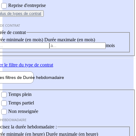
Reprise d'entreprise
plus
de types de contrat
 DE CONTRAT
ée de contrat
ée minimale (en mois)
Durée maximale (en mois)
mois
er
le filtre du type de contrat
les filtres de
Durée hebdo
madaire
 hebdomadaire
Temps plein
Temps partiel
Non renseignée
 HEBDOMADAIRE
cisez la durée hebdomadaire :
ée minimale (en heure)
Durée maximale (en heure)