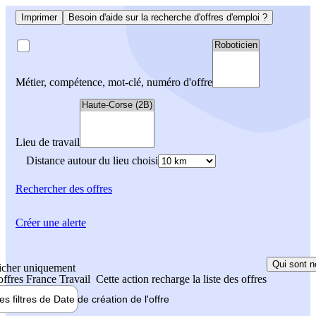
Imprimer
Besoin d'aide sur la recherche d'offres d'emploi ?
Métier, compétence, mot-clé, numéro d'offre
Lieu de travail
Distance autour du lieu choisi
Rechercher
des offres
Créer une alerte
Qui sont n
icher uniquement
 offres France Travail
Cette action recharge la liste des offres
les filtres de
Date de création
de l'offre