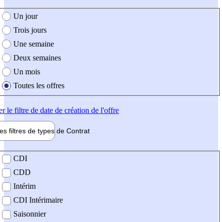
e création de l'offre
Un jour
Trois jours
Une semaine
Deux semaines
Un mois
Toutes les offres
er
le filtre de date de création de l'offre
les filtres de types de
Contrat
de contrat
CDI
CDD
Intérim
CDI Intérimaire
Saisonnier