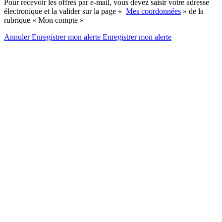
Pour recevoir les offres par e-mail, vous devez saisir votre adresse
électronique et la valider sur la page «
Mes coordonnées
» de la
rubrique « Mon compte »
Annuler
Enregistrer mon alerte
Enregistrer
mon alerte