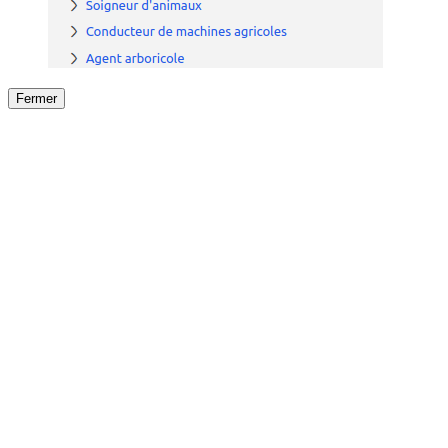
Fermer
Fermer
le détail de l'offre
/
Offre
sur
Offre précéden