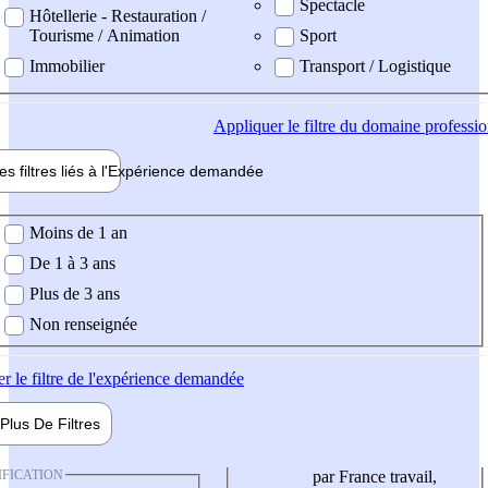
Spectacle
Hôtellerie - Restauration /
Tourisme / Animation
Sport
Immobilier
Transport / Logistique
Appliquer
le filtre du domaine professi
es filtres liés à l'
Expérience
demandée
ience demandée
Moins de 1 an
De 1 à 3 ans
Plus de 3 ans
Non renseignée
er
le filtre de l'expérience demandée
Plus De
Filtres
IFICATION
par France travail,