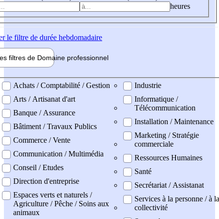
heures
er
le filtre de durée hebdomadaire
les filtres de
Domaine pro
fessionnel
ne professionel
Achats / Comptabilité / Gestion
Industrie
Arts / Artisanat d'art
Informatique /
Télécommunication
Banque / Assurance
Installation / Maintenance
Bâtiment / Travaux Publics
Marketing / Stratégie
Commerce / Vente
commerciale
Communication / Multimédia
Ressources Humaines
Conseil / Etudes
Santé
Direction d'entreprise
Secrétariat / Assistanat
Espaces verts et naturels /
Services à la personne / à l
Agriculture / Pêche / Soins aux
collectivité
animaux