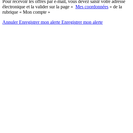
Pour recevoir les offres par e-mail, vous devez saisir votre adresse
électronique et la valider sur la page «
Mes coordonnées
» de la
rubrique « Mon compte »
Annuler
Enregistrer mon alerte
Enregistrer
mon alerte