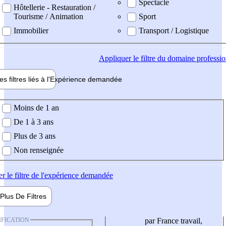
Spectacle
Hôtellerie - Restauration /
Tourisme / Animation
Sport
Immobilier
Transport / Logistique
Appliquer
le filtre du domaine professi
es filtres liés à l'
Expérience
demandée
ience demandée
Moins de 1 an
De 1 à 3 ans
Plus de 3 ans
Non renseignée
er
le filtre de l'expérience demandée
Plus De
Filtres
IFICATION
par France travail,