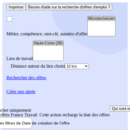
Imprimer
Besoin d'aide sur la recherche d'offres d'emploi ?
Métier, compétence, mot-clé, numéro d'offre
Lieu de travail
Distance autour du lieu choisi
Rechercher
des offres
Créer une alerte
Qui sont n
icher uniquement
 offres France Travail
Cette action recharge la liste des offres
les filtres de
Date de création
de l'offre