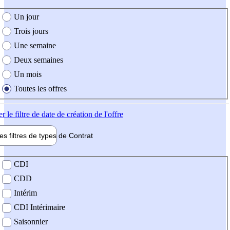
e création de l'offre
Un jour
Trois jours
Une semaine
Deux semaines
Un mois
Toutes les offres
er
le filtre de date de création de l'offre
les filtres de types de
Contrat
de contrat
CDI
CDD
Intérim
CDI Intérimaire
Saisonnier