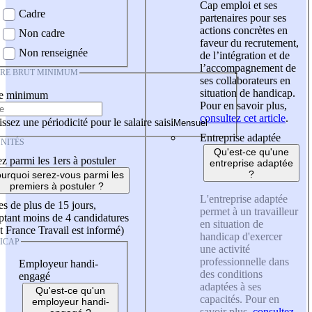
Cap emploi et ses
Cadre
partenaires pour ses
actions concrètes en
Non cadre
faveur du recrutement,
Non renseignée
de l’intégration et de
l’accompagnement de
IRE BRUT MINIMUM
ses collaborateurs en
situation de handicap.
re minimum
Pour en savoir plus,
consultez cet article
.
ssez une périodicité pour le salaire saisi
Entreprise adaptée
NITÉS
Qu'est-ce qu'une
z parmi les 1ers à postuler
entreprise adaptée
?
urquoi serez-vous parmi les
premiers à postuler ?
L'entreprise adaptée
es de plus de 15 jours,
permet à un travailleur
tant moins de 4 candidatures
en situation de
t France Travail est informé)
handicap d'exercer
ICAP
une activité
professionnelle dans
Employeur handi-
des conditions
engagé
adaptées à ses
Qu'est-ce qu'un
capacités. Pour en
employeur handi-
savoir plus,
consultez