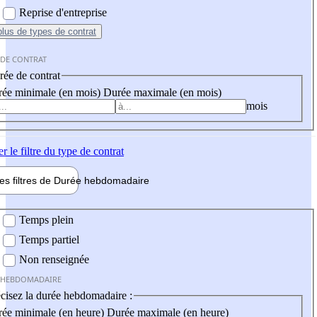
Reprise d'entreprise
plus
de types de contrat
 DE CONTRAT
ée de contrat
ée minimale (en mois)
Durée maximale (en mois)
mois
er
le filtre du type de contrat
les filtres de
Durée hebdo
madaire
 hebdomadaire
Temps plein
Temps partiel
Non renseignée
 HEBDOMADAIRE
cisez la durée hebdomadaire :
ée minimale (en heure)
Durée maximale (en heure)