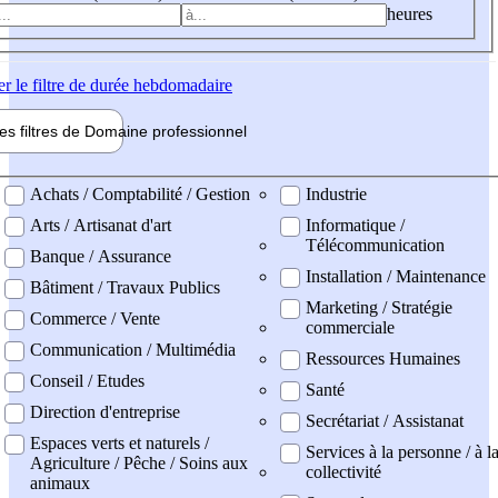
heures
er
le filtre de durée hebdomadaire
les filtres de
Domaine pro
fessionnel
ne professionel
Achats / Comptabilité / Gestion
Industrie
Arts / Artisanat d'art
Informatique /
Télécommunication
Banque / Assurance
Installation / Maintenance
Bâtiment / Travaux Publics
Marketing / Stratégie
Commerce / Vente
commerciale
Communication / Multimédia
Ressources Humaines
Conseil / Etudes
Santé
Direction d'entreprise
Secrétariat / Assistanat
Espaces verts et naturels /
Services à la personne / à l
Agriculture / Pêche / Soins aux
collectivité
animaux