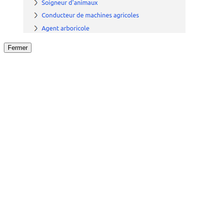
Fermer
Fermer
le détail de l'offre
/
Offre
sur
Offre précéden