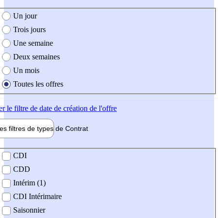
e création de l'offre
Un jour
Trois jours
Une semaine
Deux semaines
Un mois
Toutes les offres
er
le filtre de date de création de l'offre
les filtres de types de
Contrat
de contrat
CDI
CDD
Intérim (1)
CDI Intérimaire
Saisonnier