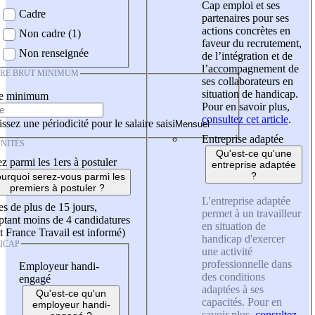
Cap emploi et ses
Cadre
partenaires pour ses
actions concrètes en
Non cadre (1)
faveur du recrutement,
Non renseignée
de l’intégration et de
l’accompagnement de
IRE BRUT MINIMUM
ses collaborateurs en
situation de handicap.
re minimum
Pour en savoir plus,
consultez cet article
.
ssez une périodicité pour le salaire saisi
Entreprise adaptée
NITÉS
Qu'est-ce qu'une
z parmi les 1ers à postuler
entreprise adaptée
?
urquoi serez-vous parmi les
premiers à postuler ?
L'entreprise adaptée
es de plus de 15 jours,
permet à un travailleur
tant moins de 4 candidatures
en situation de
t France Travail est informé)
handicap d'exercer
ICAP
une activité
professionnelle dans
Employeur handi-
des conditions
engagé
adaptées à ses
Qu'est-ce qu'un
capacités. Pour en
employeur handi-
savoir plus,
consultez