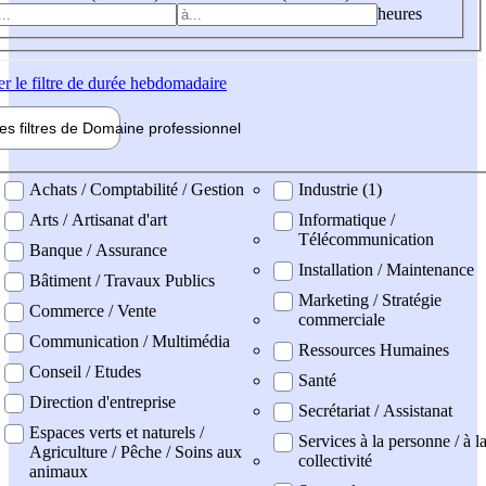
heures
er
le filtre de durée hebdomadaire
les filtres de
Domaine pro
fessionnel
ne professionel
Achats / Comptabilité / Gestion
Industrie (1)
Arts / Artisanat d'art
Informatique /
Télécommunication
Banque / Assurance
Installation / Maintenance
Bâtiment / Travaux Publics
Marketing / Stratégie
Commerce / Vente
commerciale
Communication / Multimédia
Ressources Humaines
Conseil / Etudes
Santé
Direction d'entreprise
Secrétariat / Assistanat
Espaces verts et naturels /
Services à la personne / à l
Agriculture / Pêche / Soins aux
collectivité
animaux