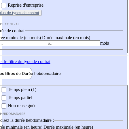
Reprise d'entreprise
plus
de types de contrat
 DE CONTRAT
ée de contrat
ée minimale (en mois)
Durée maximale (en mois)
mois
er
le filtre du type de contrat
les filtres de
Durée hebdo
madaire
 hebdomadaire
Temps plein (1)
Temps partiel
Non renseignée
 HEBDOMADAIRE
cisez la durée hebdomadaire :
ée minimale (en heure)
Durée maximale (en heure)