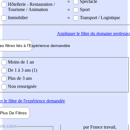
Spectacle
Hôtellerie - Restauration /
Tourisme / Animation
Sport
Immobilier
Transport / Logistique
Appliquer
le filtre du domaine professi
es filtres liés à l'
Expérience
demandée
ience demandée
Moins de 1 an
De 1 à 3 ans (1)
Plus de 3 ans
Non renseignée
er
le filtre de l'expérience demandée
Plus De
Filtres
IFICATION
par France travail,