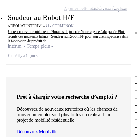
Ajouter cette offre à ma sélection
Intérim
Temps plein
Soudeur au Robot H/F
ADEQUAT INTERIM -
41 - CORMENON
Poste à pourvoir rapidement - Horaires de journée Notre agence Adéquat de Blois
recrute des nouveaux talents : Soudeur au Robot H/F pour son client spécialisé dans
la fabrication de produit de...
Intérim - Temps plein
Publié il y a 16 jours
Prêt à élargir votre recherche d’emploi ?
Découvrez de nouveaux territoires où les chances de
trouver un emploi sont plus fortes en réalisant un
projet de mobilité résidentielle
Découvrez Mobiville