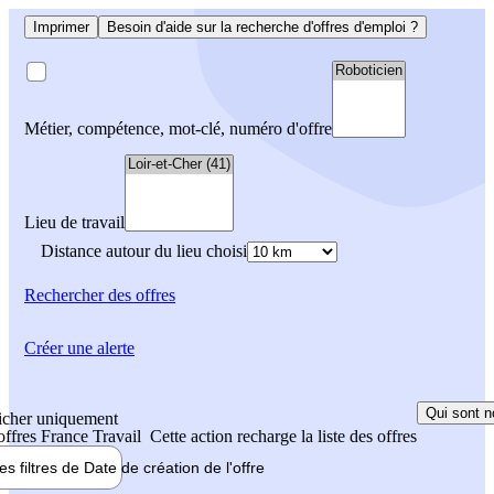
Imprimer
Besoin d'aide sur la recherche d'offres d'emploi ?
Métier, compétence, mot-clé, numéro d'offre
Lieu de travail
Distance autour du lieu choisi
Rechercher
des offres
Créer une alerte
Qui sont n
icher uniquement
 offres France Travail
Cette action recharge la liste des offres
les filtres de
Date de création
de l'offre