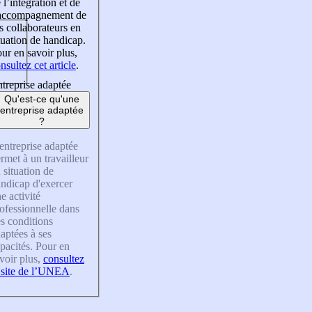
 l’intégration et de
’accompagnement de
s collaborateurs en
tuation de handicap.
ur en savoir plus,
nsultez cet article
.
treprise adaptée
Qu'est-ce qu'une
entreprise adaptée
?
entreprise adaptée
rmet à un travailleur
 situation de
ndicap d'exercer
e activité
ofessionnelle dans
s conditions
aptées à ses
pacités. Pour en
voir plus,
consultez
 site de l’UNEA
.