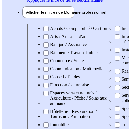
Appliquer
le filtre de durée hebdomadaire
Afficher les filtres de
Domaine pro
fessionnel
Domaine professionel
Achats / Comptabilité / Gestion
Indu
Arts / Artisanat d'art
Info
Tél
Banque / Assurance
Inst
Bâtiment / Travaux Publics
Mark
Commerce / Vente
com
Communication / Multimédia
Res
Conseil / Etudes
San
Direction d'entreprise
Secr
Espaces verts et naturels /
Serv
Agriculture / Pêche / Soins aux
coll
animaux
Spe
Hôtellerie - Restauration /
Tourisme / Animation
Spo
Immobilier
Tran