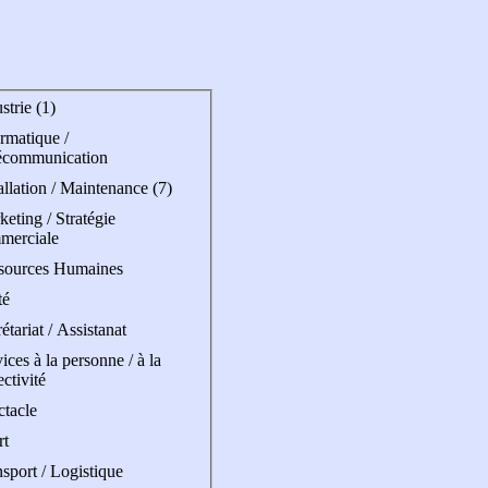
strie (1)
rmatique /
écommunication
allation / Maintenance (7)
eting / Stratégie
merciale
sources Humaines
té
étariat / Assistanat
ices à la personne / à la
ectivité
ctacle
rt
sport / Logistique