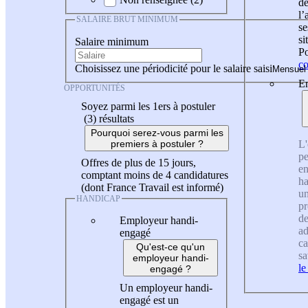
de
l
SALAIRE BRUT MINIMUM
se
si
Salaire minimum
Po
co
Choisissez une périodicité pour le salaire saisi
En
OPPORTUNITÉS
Soyez parmi les 1ers à postuler
(3)
résultats
Pourquoi serez-vous parmi les
L'
premiers à postuler ?
pe
Offres de plus de 15 jours,
en
comptant moins de 4 candidatures
ha
(dont France Travail est informé)
un
HANDICAP
pr
de
Employeur handi-
ad
engagé
ca
Qu'est-ce qu'un
sa
employeur handi-
le
engagé ?
Un employeur handi-
engagé est un