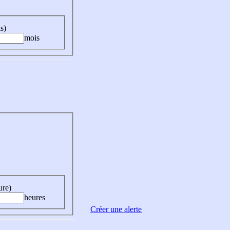
s)
mois
ure)
heures
Créer une alerte