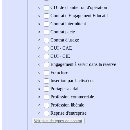
CDI de chantier ou d'opération
Contrat d'Engagement Educatif
Contrat intermittent
Contrat pacte
Contrat d'usage
CUI - CAE
CUI - CIE
Engagement à servir dans la réserve
Franchise
Insertion par l'activ.éco.
Portage salarial
Profession commerciale
Profession libérale
Reprise d'entreprise
Voir plus
de types de contrat