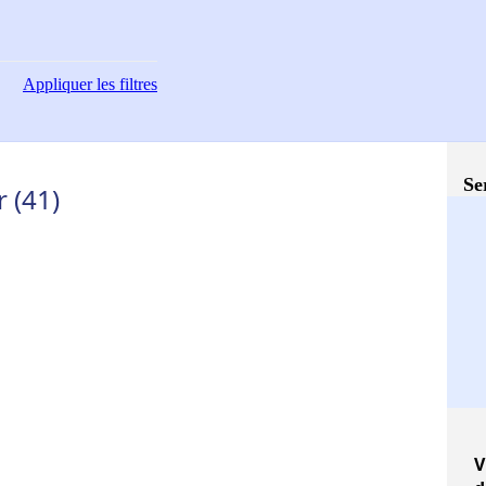
Appliquer
les filtres
Se
r (41)
V