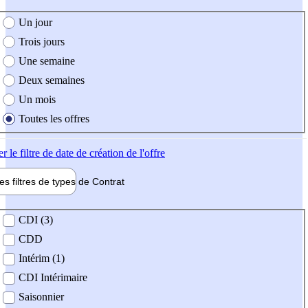
e création de l'offre
Un jour
Trois jours
Une semaine
Deux semaines
Un mois
Toutes les offres
er
le filtre de date de création de l'offre
les filtres de types de
Contrat
de contrat
CDI (3)
CDD
Intérim (1)
CDI Intérimaire
Saisonnier