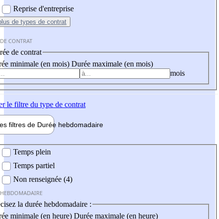
Reprise d'entreprise
plus
de types de contrat
 DE CONTRAT
ée de contrat
ée minimale (en mois)
Durée maximale (en mois)
mois
er
le filtre du type de contrat
les filtres de
Durée hebdo
madaire
 hebdomadaire
Temps plein
Temps partiel
Non renseignée (4)
 HEBDOMADAIRE
cisez la durée hebdomadaire :
ée minimale (en heure)
Durée maximale (en heure)