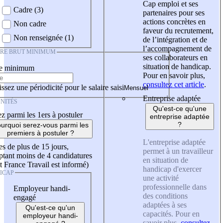
Cap emploi et ses
Cadre (3)
partenaires pour ses
actions concrètes en
Non cadre
faveur du recrutement,
Non renseignée (1)
de l’intégration et de
l’accompagnement de
IRE BRUT MINIMUM
ses collaborateurs en
situation de handicap.
re minimum
Pour en savoir plus,
consultez cet article
.
ssez une périodicité pour le salaire saisi
Entreprise adaptée
NITÉS
Qu'est-ce qu'une
z parmi les 1ers à postuler
entreprise adaptée
?
urquoi serez-vous parmi les
premiers à postuler ?
L'entreprise adaptée
es de plus de 15 jours,
permet à un travailleur
tant moins de 4 candidatures
en situation de
t France Travail est informé)
handicap d'exercer
ICAP
une activité
professionnelle dans
Employeur handi-
des conditions
engagé
adaptées à ses
Qu'est-ce qu'un
capacités. Pour en
employeur handi-
savoir plus,
consultez