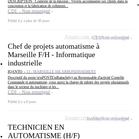
DESCRIPTION : Contexte de la mission : Viveris accompagne ses clients dans la
conception et la fabrication de solutions...
CDI - Non renseigné
Publié il y a plus de 30 jours
Ajouter cette offre à ma sélection
CDI
Non renseigné
Chef de projets automatisme à
Marseille F/H - Informatique
industrielle
IQANTO -
13 - MARSEILLE 16E ARRONDISSEMENT
Descriptif du poste:\n\nPOSTE\nRattaché(e) au Responsable d'activité Contrôle
Commande et automatisme, vous aurez la charge de piloter des projets pluriannuels
dans le secteur du nucléaire et les...
CDI - Non renseigné
Publié il y a 8 jours
Ajouter cette offre à ma sélection
Intérim
Non renseigné
TECHNICIEN EN
AUTOMATISME (H/F)