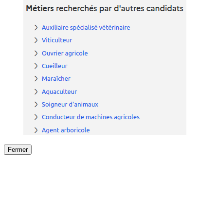
Fermer
Fermer
le détail de l'offre
/
Offre
sur
Offre précéden