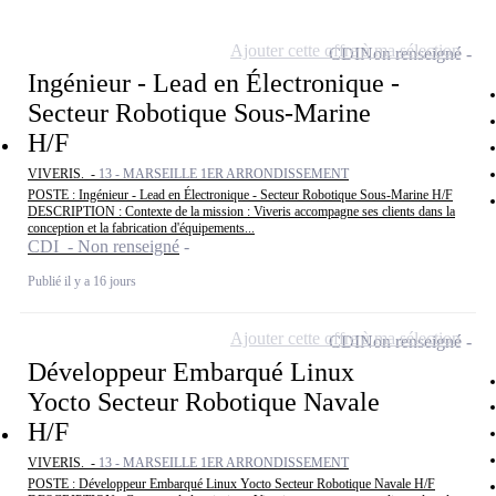
Ajouter cette offre à ma sélection
CDI
Non renseigné
Ingénieur - Lead en Électronique -
Secteur Robotique Sous-Marine
H/F
VIVERIS. -
13 - MARSEILLE 1ER ARRONDISSEMENT
POSTE : Ingénieur - Lead en Électronique - Secteur Robotique Sous-Marine H/F
DESCRIPTION : Contexte de la mission : Viveris accompagne ses clients dans la
conception et la fabrication d'équipements...
CDI - Non renseigné
Publié il y a 16 jours
Ajouter cette offre à ma sélection
CDI
Non renseigné
Développeur Embarqué Linux
Yocto Secteur Robotique Navale
H/F
VIVERIS. -
13 - MARSEILLE 1ER ARRONDISSEMENT
POSTE : Développeur Embarqué Linux Yocto Secteur Robotique Navale H/F