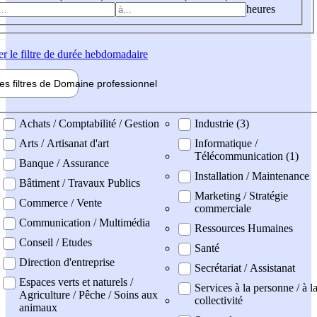
heures
er
le filtre de durée hebdomadaire
les filtres de
Domaine pro
fessionnel
ne professionel
Achats / Comptabilité / Gestion
Industrie (3)
Arts / Artisanat d'art
Informatique /
Télécommunication (1)
Banque / Assurance
Installation / Maintenance
Bâtiment / Travaux Publics
Marketing / Stratégie
Commerce / Vente
commerciale
Communication / Multimédia
Ressources Humaines
Conseil / Etudes
Santé
Direction d'entreprise
Secrétariat / Assistanat
Espaces verts et naturels /
Services à la personne / à l
Agriculture / Pêche / Soins aux
collectivité
animaux