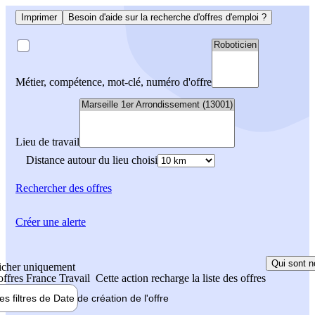
Imprimer
Besoin d'aide sur la recherche d'offres d'emploi ?
Métier, compétence, mot-clé, numéro d'offre
Lieu de travail
Distance autour du lieu choisi
Rechercher
des offres
Créer une alerte
Qui sont n
icher uniquement
 offres France Travail
Cette action recharge la liste des offres
les filtres de
Date de création
de l'offre