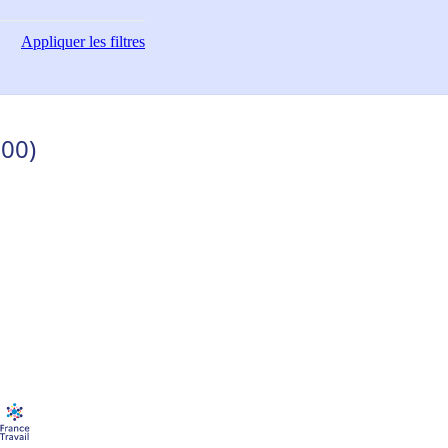
Appliquer
les filtres
300)