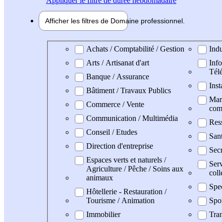
Appliquer
le filtre de durée hebdomadaire
Afficher les filtres de
Domaine pro
fessionnel
Domaine professionel
Achats / Comptabilité / Gestion
Indu
Arts / Artisanat d'art
Info
Tél
Banque / Assurance
Inst
Bâtiment / Travaux Publics
Mark
Commerce / Vente
com
Communication / Multimédia
Res
Conseil / Etudes
San
Direction d'entreprise
Secr
Espaces verts et naturels /
Serv
Agriculture / Pêche / Soins aux
coll
animaux
Spe
Hôtellerie - Restauration /
Tourisme / Animation
Spo
Immobilier
Tran