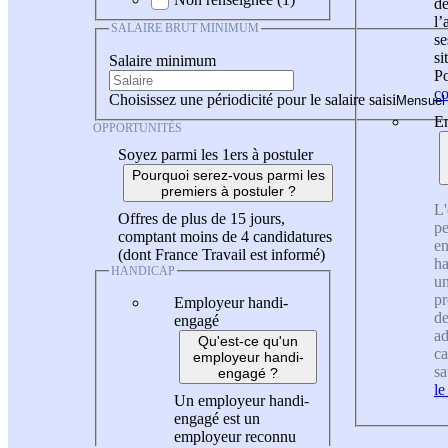
de
l
SALAIRE BRUT MINIMUM
se
si
Salaire minimum
Po
co
Choisissez une périodicité pour le salaire saisi
En
OPPORTUNITÉS
Soyez parmi les 1ers à postuler
Pourquoi serez-vous parmi les
premiers à postuler ?
L'
Offres de plus de 15 jours,
pe
comptant moins de 4 candidatures
en
(dont France Travail est informé)
ha
HANDICAP
un
pr
Employeur handi-
de
engagé
ad
Qu'est-ce qu'un
ca
employeur handi-
sa
engagé ?
le
Un employeur handi-
engagé est un
employeur reconnu