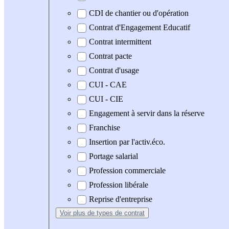
CDI de chantier ou d'opération
Contrat d'Engagement Educatif
Contrat intermittent
Contrat pacte
Contrat d'usage
CUI - CAE
CUI - CIE
Engagement à servir dans la réserve
Franchise
Insertion par l'activ.éco.
Portage salarial
Profession commerciale
Profession libérale
Reprise d'entreprise
Voir plus
de types de contrat