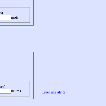
s)
mois
ure)
heures
Créer une alerte