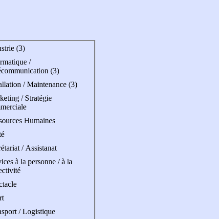
strie (3)
rmatique /
écommunication (3)
allation / Maintenance (3)
eting / Stratégie
merciale
sources Humaines
té
étariat / Assistanat
ices à la personne / à la
ectivité
ctacle
rt
sport / Logistique