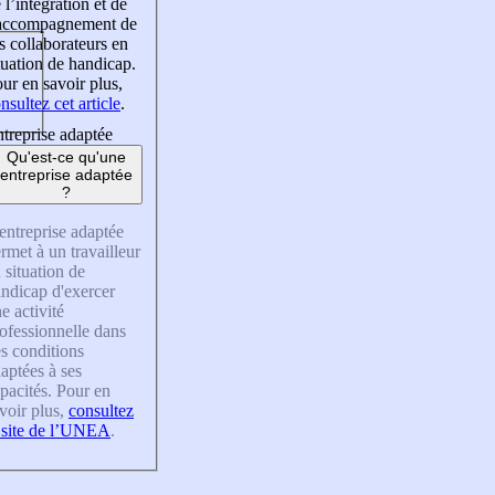
 l’intégration et de
’accompagnement de
s collaborateurs en
tuation de handicap.
ur en savoir plus,
nsultez cet article
.
treprise adaptée
Qu'est-ce qu'une
entreprise adaptée
?
entreprise adaptée
rmet à un travailleur
 situation de
ndicap d'exercer
e activité
ofessionnelle dans
s conditions
aptées à ses
pacités. Pour en
voir plus,
consultez
 site de l’UNEA
.