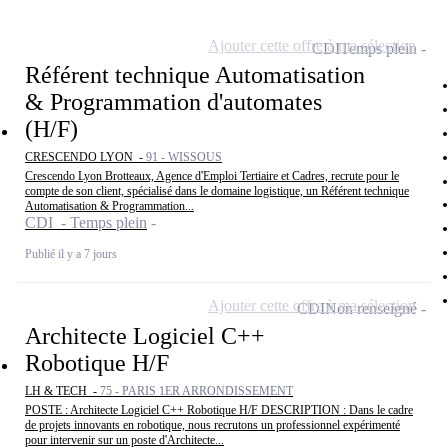
Ajouter cette offre à ma sélection
CDI
Temps plein
Référent technique Automatisation
& Programmation d'automates
(H/F)
CRESCENDO LYON -
91 - WISSOUS
Crescendo Lyon Brotteaux, Agence d'Emploi Tertiaire et Cadres, recrute pour le
compte de son client, spécialisé dans le domaine logistique, un Référent technique
Automatisation & Programmation...
CDI - Temps plein
Publié il y a 7 jours
Ajouter cette offre à ma sélection
CDI
Non renseigné
Architecte Logiciel C++
Robotique H/F
LH & TECH -
75 - PARIS 1ER ARRONDISSEMENT
POSTE : Architecte Logiciel C++ Robotique H/F DESCRIPTION : Dans le cadre
de projets innovants en robotique, nous recrutons un professionnel expérimenté
pour intervenir sur un poste d'Architecte...