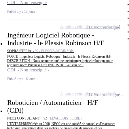
CDI - Non renseigné
Publié il y a 13 jours
Ajouter cette offre à ma sélection
CDI
Non renseigné
Ingénieur Logiciel Robotique -
Industrie - le Plessis Robinson H/F
SOPRA STERIA -
92 - PLESSIS-ROBINSON
POSTE : Ingénieur Logiciel Robotique - Industrie - le Plessis Robinson H/F
DESCRIPTION : Nous recrutons un/une ingénieur(e) logiciel robotique pour
rejoindre notre Business Unit INDUSTRIE au sein de...
CDI - Non renseigné
Publié il y a 16 jours
Ajouter cette offre à ma sélection
CDI
Non renseigné
Roboticien / Automaticien - H/F
(CDI)
NEO2 CONSULTANT -
92 - LEVALLOIS-PERRET
L'ENTREPRISECréée en 2008, NEO2 est une société de conseil et d'assistance
technique, spécialisée dans les métiers de l'ingénierie de process et des