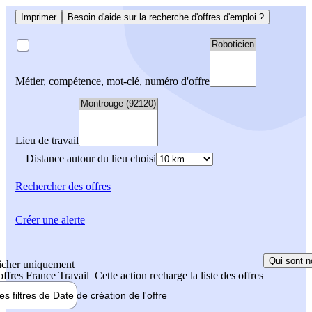
Imprimer
Besoin d'aide sur la recherche d'offres d'emploi ?
Métier, compétence, mot-clé, numéro d'offre
Lieu de travail
Distance autour du lieu choisi
Rechercher
des offres
Créer une alerte
Qui sont n
icher uniquement
 offres France Travail
Cette action recharge la liste des offres
les filtres de
Date de création
de l'offre