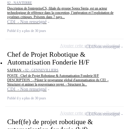
92 - NANTERRE
Description de l'entrepriseCS, filiale du groupe Sopra Steria, est un acteur
technologique de référence dans la conception, l’intégration et l’exploitation de
systèmes critiques. Présents dans 7 pays...
CDI - Non renseigné
Publié il y a plus de 30 jours
Ajouter cette offre à ma sélection
CDI
Non renseigné
Chef de Projet Robotique &
Automatisation Fonderie H/F
SAFRAN -
92 - GENNEVILLIERS
POSTE : Chef de Projet Robotique & Automatisation Fonderie H/F
DESCRIPTION : - Piloter le programme global d'automatisation du CEI. -
Structurer et animer la gouvernance projet. - Structurer la...
CDI - Non renseigné
Publié il y a plus de 30 jours
Ajouter cette offre à ma sélection
CDI
Non renseigné
Chef(fe) de projet robotique &