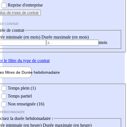
Reprise d'entreprise
plus
de types de contrat
 DE CONTRAT
ée de contrat
ée minimale (en mois)
Durée maximale (en mois)
mois
er
le filtre du type de contrat
les filtres de
Durée hebdo
madaire
 hebdomadaire
Temps plein (1)
Temps partiel
Non renseignée (16)
 HEBDOMADAIRE
cisez la durée hebdomadaire :
ée minimale (en heure)
Durée maximale (en heure)