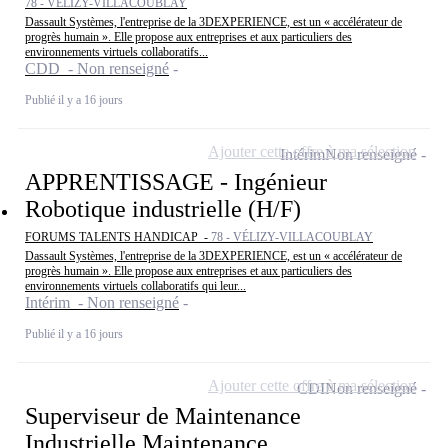
78 - VÉLIZY-VILLACOUBLAY
Dassault Systèmes, l'entreprise de la 3DEXPERIENCE, est un « accélérateur de
progrès humain ». Elle propose aux entreprises et aux particuliers des
environnements virtuels collaboratifs...
CDD - Non renseigné
Publié il y a 16 jours
Ajouter cette offre à ma sélection
Intérim
Non renseigné
APPRENTISSAGE - Ingénieur
Robotique industrielle (H/F)
FORUMS TALENTS HANDICAP -
78 - VÉLIZY-VILLACOUBLAY
Dassault Systèmes, l'entreprise de la 3DEXPERIENCE, est un « accélérateur de
progrès humain ». Elle propose aux entreprises et aux particuliers des
environnements virtuels collaboratifs qui leur...
Intérim - Non renseigné
Publié il y a 16 jours
Ajouter cette offre à ma sélection
CDI
Non renseigné
Superviseur de Maintenance
Industrielle Maintenance