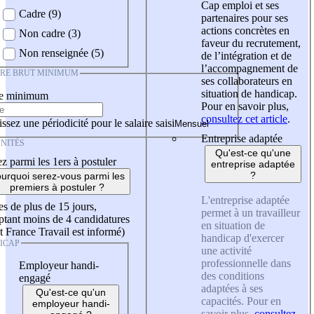
Cap emploi et ses
Cadre (9)
partenaires pour ses
actions concrètes en
Non cadre (3)
faveur du recrutement,
Non renseignée (5)
de l’intégration et de
l’accompagnement de
IRE BRUT MINIMUM
ses collaborateurs en
situation de handicap.
re minimum
Pour en savoir plus,
consultez cet article
.
ssez une périodicité pour le salaire saisi
Entreprise adaptée
NITÉS
Qu'est-ce qu'une
z parmi les 1ers à postuler
entreprise adaptée
?
urquoi serez-vous parmi les
premiers à postuler ?
L'entreprise adaptée
es de plus de 15 jours,
permet à un travailleur
tant moins de 4 candidatures
en situation de
t France Travail est informé)
handicap d'exercer
ICAP
une activité
professionnelle dans
Employeur handi-
des conditions
engagé
adaptées à ses
Qu'est-ce qu'un
capacités. Pour en
employeur handi-
savoir plus,
consultez