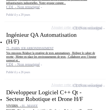
infrastructures industrielles. Notre groupe compte...
CDI - Non renseigné
Publié il y a 29 jours
Ajouter cette offre à ma sélection
CDI
Non renseigné
Ingénieur QA Automatisation
(H/F)
75 - PARIS 1ER ARRONDISSEMENT
Vos missions Réaliser la stratégie de tests automatiques ; Rédiger le cahier de
recette ; Mettre en place les environnements de tests ; Collaborer avec l’équipe
support et...
CDI - Non renseigné
Publié il y a 26 jours
Ajouter cette offre à ma sélection
CDI
Non renseigné
Développeur Logiciel C++ Qt -
Secteur Robotique et Drone H/F
VIVERIS. -
91 - MASSY