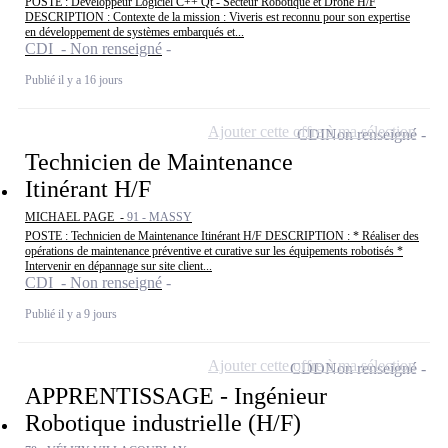
POSTE : Développeur Logiciel C++ Qt - Secteur Robotique et Drone H/F
DESCRIPTION : Contexte de la mission : Viveris est reconnu pour son expertise
en développement de systèmes embarqués et...
CDI - Non renseigné
Publié il y a 16 jours
Ajouter cette offre à ma sélection
CDI
Non renseigné
Technicien de Maintenance
Itinérant H/F
MICHAEL PAGE -
91 - MASSY
POSTE : Technicien de Maintenance Itinérant H/F DESCRIPTION : * Réaliser des
opérations de maintenance préventive et curative sur les équipements robotisés *
Intervenir en dépannage sur site client...
CDI - Non renseigné
Publié il y a 9 jours
Ajouter cette offre à ma sélection
CDD
Non renseigné
APPRENTISSAGE - Ingénieur
Robotique industrielle (H/F)