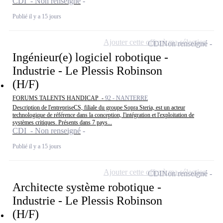
CDI - Non renseigné
Publié il y a 15 jours
Ajouter cette offre à ma sélection
CDI
Non renseigné
Ingénieur(e) logiciel robotique -
Industrie - Le Plessis Robinson
(H/F)
FORUMS TALENTS HANDICAP -
92 - NANTERRE
Description de l'entrepriseCS, filiale du groupe Sopra Steria, est un acteur
technologique de référence dans la conception, l'intégration et l'exploitation de
systèmes critiques. Présents dans 7 pays...
CDI - Non renseigné
Publié il y a 15 jours
Ajouter cette offre à ma sélection
CDI
Non renseigné
Architecte système robotique -
Industrie - Le Plessis Robinson
(H/F)