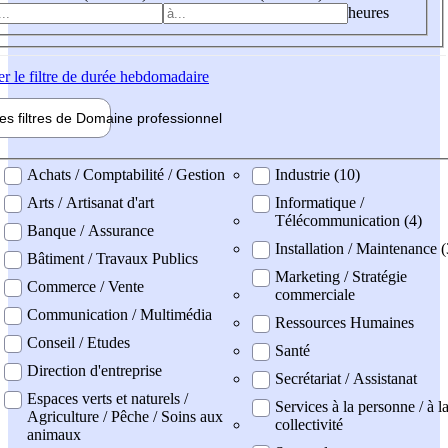
heures
er
le filtre de durée hebdomadaire
les filtres de
Domaine pro
fessionnel
ne professionel
Achats / Comptabilité / Gestion
Industrie (10)
Arts / Artisanat d'art
Informatique /
Télécommunication (4)
Banque / Assurance
Installation / Maintenance (
Bâtiment / Travaux Publics
Marketing / Stratégie
Commerce / Vente
commerciale
Communication / Multimédia
Ressources Humaines
Conseil / Etudes
Santé
Direction d'entreprise
Secrétariat / Assistanat
Espaces verts et naturels /
Services à la personne / à l
Agriculture / Pêche / Soins aux
collectivité
animaux