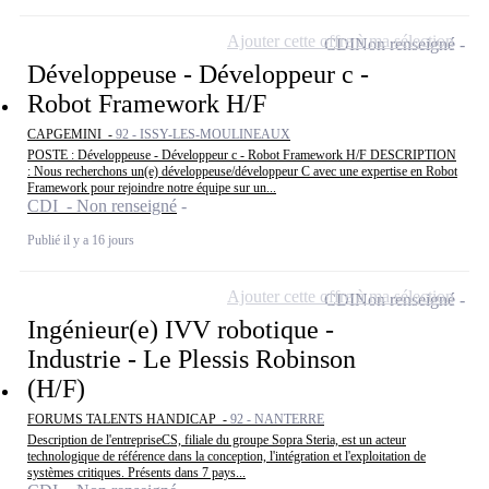
Ajouter cette offre à ma sélection
CDI
Non renseigné
Développeuse - Développeur c -
Robot Framework H/F
CAPGEMINI -
92 - ISSY-LES-MOULINEAUX
POSTE : Développeuse - Développeur c - Robot Framework H/F DESCRIPTION
: Nous recherchons un(e) développeuse/développeur C avec une expertise en Robot
Framework pour rejoindre notre équipe sur un...
CDI - Non renseigné
Publié il y a 16 jours
Ajouter cette offre à ma sélection
CDI
Non renseigné
Ingénieur(e) IVV robotique -
Industrie - Le Plessis Robinson
(H/F)
FORUMS TALENTS HANDICAP -
92 - NANTERRE
Description de l'entrepriseCS, filiale du groupe Sopra Steria, est un acteur
technologique de référence dans la conception, l'intégration et l'exploitation de
systèmes critiques. Présents dans 7 pays...