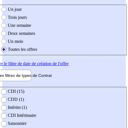
e création de l'offre
Un jour
Trois jours
Une semaine
Deux semaines
Un mois
Toutes les offres
er
le filtre de date de création de l'offre
les filtres de types de
Contrat
de contrat
CDI (15)
CDD (1)
Intérim (1)
CDI Intérimaire
Saisonnier