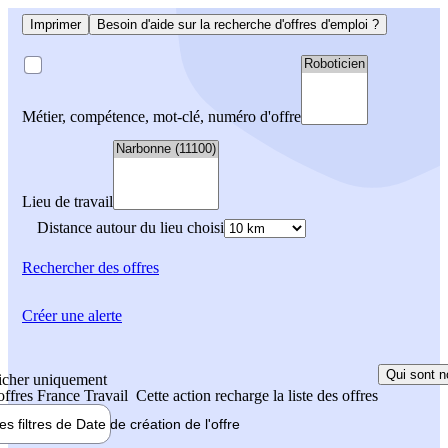
Imprimer
Besoin d'aide sur la recherche d'offres d'emploi ?
Métier, compétence, mot-clé, numéro d'offre
Lieu de travail
Distance autour du lieu choisi
Rechercher
des offres
Créer une alerte
Qui sont n
icher uniquement
 offres France Travail
Cette action recharge la liste des offres
les filtres de
Date de création
de l'offre