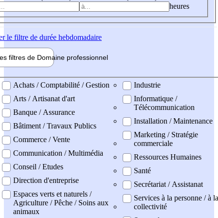
heures
er
le filtre de durée hebdomadaire
les filtres de
Domaine pro
fessionnel
ne professionel
Achats / Comptabilité / Gestion
Industrie
Arts / Artisanat d'art
Informatique /
Télécommunication
Banque / Assurance
Installation / Maintenance
Bâtiment / Travaux Publics
Marketing / Stratégie
Commerce / Vente
commerciale
Communication / Multimédia
Ressources Humaines
Conseil / Etudes
Santé
Direction d'entreprise
Secrétariat / Assistanat
Espaces verts et naturels /
Services à la personne / à l
Agriculture / Pêche / Soins aux
collectivité
animaux