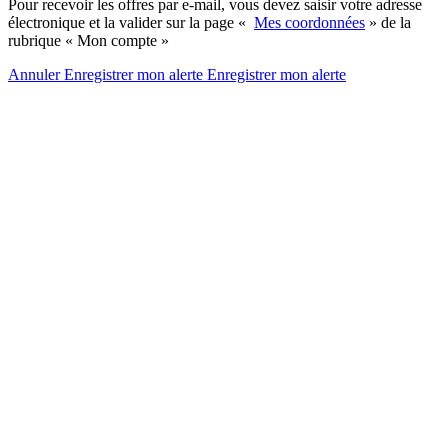
Pour recevoir les offres par e-mail, vous devez saisir votre adresse
électronique et la valider sur la page «
Mes coordonnées
» de la
rubrique « Mon compte »
Annuler
Enregistrer mon alerte
Enregistrer
mon alerte