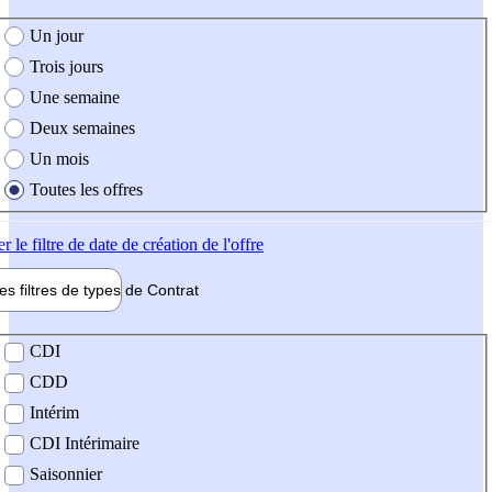
e création de l'offre
Un jour
Trois jours
Une semaine
Deux semaines
Un mois
Toutes les offres
er
le filtre de date de création de l'offre
les filtres de types de
Contrat
de contrat
CDI
CDD
Intérim
CDI Intérimaire
Saisonnier