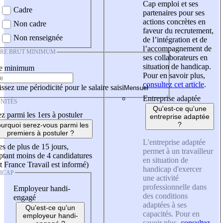
Cap emploi et ses
Cadre
partenaires pour ses
actions concrètes en
Non cadre
faveur du recrutement,
Non renseignée
de l’intégration et de
l’accompagnement de
IRE BRUT MINIMUM
ses collaborateurs en
situation de handicap.
re minimum
Pour en savoir plus,
consultez cet article
.
ssez une périodicité pour le salaire saisi
Entreprise adaptée
NITÉS
Qu'est-ce qu'une
z parmi les 1ers à postuler
entreprise adaptée
?
urquoi serez-vous parmi les
premiers à postuler ?
L'entreprise adaptée
es de plus de 15 jours,
permet à un travailleur
tant moins de 4 candidatures
en situation de
t France Travail est informé)
handicap d'exercer
ICAP
une activité
professionnelle dans
Employeur handi-
des conditions
engagé
adaptées à ses
Qu'est-ce qu'un
capacités. Pour en
employeur handi-
savoir plus,
consultez