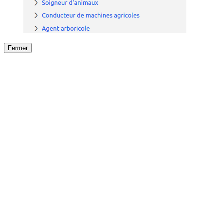
Fermer
Fermer
le détail de l'offre
/
Offre
sur
Offre précéden