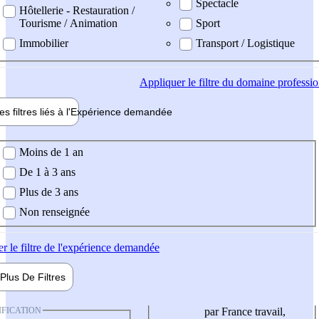
Spectacle
Hôtellerie - Restauration /
Tourisme / Animation
Sport
Immobilier
Transport / Logistique
Appliquer
le filtre du domaine professi
es filtres liés à l'
Expérience
demandée
ience demandée
Moins de 1 an
De 1 à 3 ans
Plus de 3 ans
Non renseignée
er
le filtre de l'expérience demandée
Plus De
Filtres
IFICATION
par France travail,