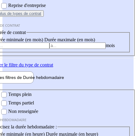
Reprise d'entreprise
plus
de types de contrat
 DE CONTRAT
ée de contrat
ée minimale (en mois)
Durée maximale (en mois)
mois
er
le filtre du type de contrat
les filtres de
Durée hebdo
madaire
 hebdomadaire
Temps plein
Temps partiel
Non renseignée
 HEBDOMADAIRE
cisez la durée hebdomadaire :
ée minimale (en heure)
Durée maximale (en heure)