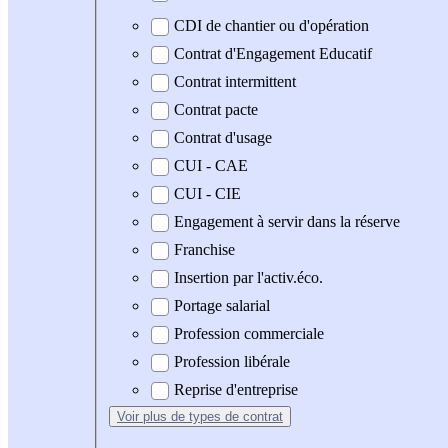
CDI de chantier ou d'opération
Contrat d'Engagement Educatif
Contrat intermittent
Contrat pacte
Contrat d'usage
CUI - CAE
CUI - CIE
Engagement à servir dans la réserve
Franchise
Insertion par l'activ.éco.
Portage salarial
Profession commerciale
Profession libérale
Reprise d'entreprise
Voir plus
de types de contrat