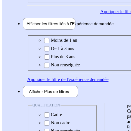
Appliquer
le fil
Afficher les filtres liés à l'
Expérience
demandée
Expérience demandée
Moins de 1 an
De 1 à 3 ans
Plus de 3 ans
Non renseignée
Appliquer
le filtre de l'expérience demandée
Afficher
Plus de
filtres
QUALIFICATION
pa
Ca
Cadre
pa
ac
Non cadre
fa
Non renseignée