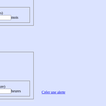
s)
mois
ure)
heures
Créer une alerte