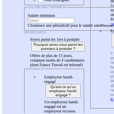
de
l
SALAIRE BRUT MINIMUM
se
si
Salaire minimum
Po
co
Choisissez une périodicité pour le salaire saisi
En
OPPORTUNITÉS
Soyez parmi les 1ers à postuler
Pourquoi serez-vous parmi les
premiers à postuler ?
L'
Offres de plus de 15 jours,
pe
comptant moins de 4 candidatures
en
(dont France Travail est informé)
ha
HANDICAP
un
pr
Employeur handi-
de
engagé
ad
Qu'est-ce qu'un
ca
employeur handi-
sa
engagé ?
le
Un employeur handi-
engagé est un
employeur reconnu