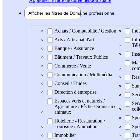
Appliquer
le filtre de durée hebdomadaire
Afficher les filtres de
Domaine pro
fessionnel
Domaine professionel
Achats / Comptabilité / Gestion
Indu
Arts / Artisanat d'art
Info
Tél
Banque / Assurance
Inst
Bâtiment / Travaux Publics
Mark
Commerce / Vente
com
Communication / Multimédia
Res
Conseil / Etudes
San
Direction d'entreprise
Secr
Espaces verts et naturels /
Serv
Agriculture / Pêche / Soins aux
coll
animaux
Spe
Hôtellerie - Restauration /
Tourisme / Animation
Spo
Immobilier
Tran