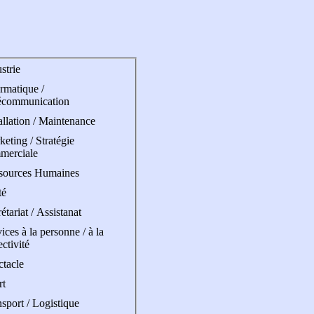
strie
rmatique /
écommunication
allation / Maintenance
eting / Stratégie
merciale
sources Humaines
té
étariat / Assistanat
ices à la personne / à la
ectivité
ctacle
rt
sport / Logistique