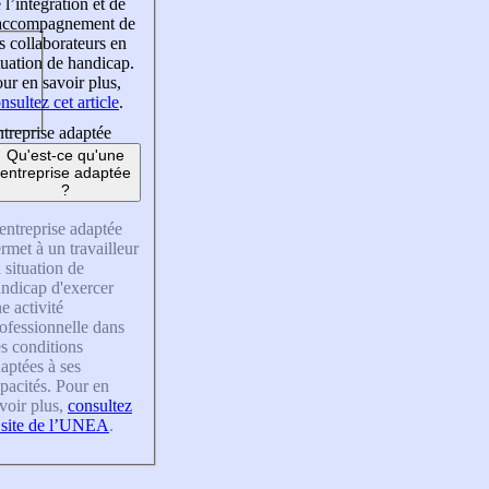
 l’intégration et de
’accompagnement de
s collaborateurs en
tuation de handicap.
ur en savoir plus,
nsultez cet article
.
treprise adaptée
Qu'est-ce qu'une
entreprise adaptée
?
entreprise adaptée
rmet à un travailleur
 situation de
ndicap d'exercer
e activité
ofessionnelle dans
s conditions
aptées à ses
pacités. Pour en
voir plus,
consultez
 site de l’UNEA
.