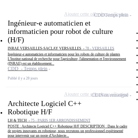
Ajouter cette offre à ma sélection
CDD
Temps plein
Ingénieur-e automaticien et
informaticien pour robot de culture
(H/F)
INRAE VERSAILLES-SACLAY VERSAILLES -
78 - VERSAILLES
Ingénieur-e automaticien et informaticien pour les robots de culture de plantes
L'Institut national de recherche pour l'agriculture, l'alimentation et l'environnement
(INRAE) est un établissement...
CDD - Temps plein
Publié il y a 28 jours
Ajouter cette offre à ma sélection
CDI
Non renseigné
Architecte Logiciel C++
Robotique H/F
LH & TECH -
75 - PARIS 1ER ARRONDISSEMENT
POSTE : Architecte Logiciel C++ Robotique H/F DESCRIPTION : Dans le cadre
de projets innovants en robotique, nous recrutons un professionnel expérimenté
pour intervenir sur un poste d'Architecte...