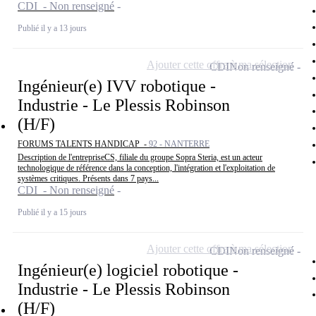
CDI - Non renseigné
Publié il y a 13 jours
Ajouter cette offre à ma sélection
CDI
Non renseigné
Ingénieur(e) IVV robotique -
Industrie - Le Plessis Robinson
(H/F)
FORUMS TALENTS HANDICAP -
92 - NANTERRE
Description de l'entrepriseCS, filiale du groupe Sopra Steria, est un acteur
technologique de référence dans la conception, l'intégration et l'exploitation de
systèmes critiques. Présents dans 7 pays...
CDI - Non renseigné
Publié il y a 15 jours
Ajouter cette offre à ma sélection
CDI
Non renseigné
Ingénieur(e) logiciel robotique -
Industrie - Le Plessis Robinson
(H/F)