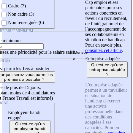
Cap emploi et ses
Cadre (7)
partenaires pour ses
actions concrètes en
Non cadre (3)
faveur du recrutement,
Non renseignée (6)
de l’intégration et de
l’accompagnement de
IRE BRUT MINIMUM
ses collaborateurs en
situation de handicap.
re minimum
Pour en savoir plus,
consultez cet article
.
ssez une périodicité pour le salaire saisi
Entreprise adaptée
NITÉS
Qu'est-ce qu'une
z parmi les 1ers à postuler
entreprise adaptée
?
urquoi serez-vous parmi les
premiers à postuler ?
L'entreprise adaptée
es de plus de 15 jours,
permet à un travailleur
tant moins de 4 candidatures
en situation de
t France Travail est informé)
handicap d'exercer
ICAP
une activité
professionnelle dans
Employeur handi-
des conditions
engagé
adaptées à ses
Qu'est-ce qu'un
capacités. Pour en
employeur handi-
savoir plus,
consultez