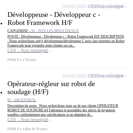
Ajouter cette offre à ma sélection
CDI
Non renseigné
Développeuse - Développeur c -
Robot Framework H/F
CAPGEMINI -
92 - ISSY-LES-MOULINEAUX
POSTE : Développeuse - Développeur c - Robot Framework H/F DESCRIPTION
: Nous recherchons un(e) développeuse/développeur C avec une expertise en Robot
Framework pour rejoindre notre équipe sur un...
CDI - Non renseigné
Publié il y a 16 jours
Ajouter cette offre à ma sélection
CDI
Non renseigné
Opérateur-régleur sur robot de
soudage (H/F)
95 - ARGENTEUIL
Description du poste : Nous recherchons pour un de nos clients OPERATEUR
ROBOT DE SOUDURE h/f Fabriquez et assemblez des pièces de tuyauterie
soudées conformément aux spécifications et au planning de...
CDI - Non renseigné
Publié il y a plus de 30 jours