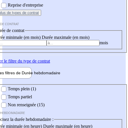
Reprise d'entreprise
plus
de types de contrat
 DE CONTRAT
ée de contrat
ée minimale (en mois)
Durée maximale (en mois)
mois
er
le filtre du type de contrat
les filtres de
Durée hebdo
madaire
 hebdomadaire
Temps plein (1)
Temps partiel
Non renseignée (15)
 HEBDOMADAIRE
cisez la durée hebdomadaire :
ée minimale (en heure)
Durée maximale (en heure)