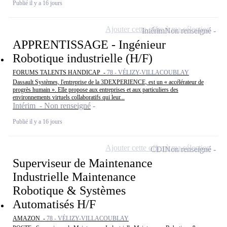
Publié il y a 16 jours
Ajouter cette offre à ma sélection
Intérim
Non renseigné
APPRENTISSAGE - Ingénieur
Robotique industrielle (H/F)
FORUMS TALENTS HANDICAP -
78 - VÉLIZY-VILLACOUBLAY
Dassault Systèmes, l'entreprise de la 3DEXPERIENCE, est un « accélérateur de
progrès humain ». Elle propose aux entreprises et aux particuliers des
environnements virtuels collaboratifs qui leur...
Intérim - Non renseigné
Publié il y a 16 jours
Ajouter cette offre à ma sélection
CDI
Non renseigné
Superviseur de Maintenance
Industrielle Maintenance
Robotique & Systèmes
Automatisés H/F
AMAZON -
78 - VÉLIZY-VILLACOUBLAY