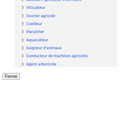
Fermer
Fermer
le détail de l'offre
/
Offre
sur
Offre précéden