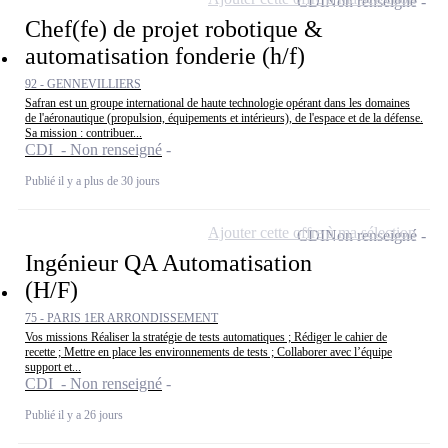
CDI
Non renseigné
Chef(fe) de projet robotique &
automatisation fonderie (h/f)
92 - GENNEVILLIERS
Safran est un groupe international de haute technologie opérant dans les domaines
de l'aéronautique (propulsion, équipements et intérieurs), de l'espace et de la défense.
Sa mission : contribuer...
CDI - Non renseigné
Publié il y a plus de 30 jours
Ajouter cette offre à ma sélection
CDI
Non renseigné
Ingénieur QA Automatisation
(H/F)
75 - PARIS 1ER ARRONDISSEMENT
Vos missions Réaliser la stratégie de tests automatiques ; Rédiger le cahier de
recette ; Mettre en place les environnements de tests ; Collaborer avec l’équipe
support et...
CDI - Non renseigné
Publié il y a 26 jours