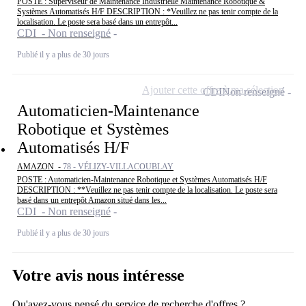
POSTE : Superviseur de Maintenance Industrielle Maintenance Robotique &
Systèmes Automatisés H/F DESCRIPTION : *Veuillez ne pas tenir compte de la
localisation. Le poste sera basé dans un entrepôt...
CDI - Non renseigné
Publié il y a plus de 30 jours
Ajouter cette offre à ma sélection
CDI
Non renseigné
Automaticien-Maintenance
Robotique et Systèmes
Automatisés H/F
AMAZON -
78 - VÉLIZY-VILLACOUBLAY
POSTE : Automaticien-Maintenance Robotique et Systèmes Automatisés H/F
DESCRIPTION : **Veuillez ne pas tenir compte de la localisation. Le poste sera
basé dans un entrepôt Amazon situé dans les...
CDI - Non renseigné
Publié il y a plus de 30 jours
Votre avis nous intéresse
Qu'avez-vous pensé du service de recherche d'offres ?