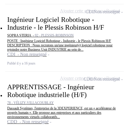
Ajouter cette offre à ma sélection
CDI
Non renseigné
Ingénieur Logiciel Robotique -
Industrie - le Plessis Robinson H/F
SOPRA STERIA -
92 - PLESSIS-ROBINSON
POSTE : Ingénieur Logiciel Robotique - Industrie - le Plessis Robinson H/F
DESCRIPTION : Nous recrutons un/une ingénieur(e) logiciel robotique pour
rejoindre notre Business Unit INDUSTRIE au sein de...
CDI - Non renseigné
Publié il y a 16 jours
Ajouter cette offre à ma sélection
CDD
Non renseigné
APPRENTISSAGE - Ingénieur
Robotique industrielle (H/F)
78 - VÉLIZY-VILLACOUBLAY
Dassault Systèmes, l'entreprise de la 3DEXPERIENCE, est un « accélérateur de
progrès humain ». Elle propose aux entreprises et aux particuliers des
environnements virtuels collaboratifs...
CDD - Non renseigné