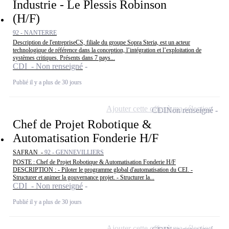
Industrie - Le Plessis Robinson
(H/F)
92 - NANTERRE
Description de l'entrepriseCS, filiale du groupe Sopra Steria, est un acteur
technologique de référence dans la conception, l’intégration et l’exploitation de
systèmes critiques. Présents dans 7 pays...
CDI - Non renseigné
Publié il y a plus de 30 jours
Ajouter cette offre à ma sélection
CDI
Non renseigné
Chef de Projet Robotique &
Automatisation Fonderie H/F
SAFRAN -
92 - GENNEVILLIERS
POSTE : Chef de Projet Robotique & Automatisation Fonderie H/F
DESCRIPTION : - Piloter le programme global d'automatisation du CEI. -
Structurer et animer la gouvernance projet. - Structurer la...
CDI - Non renseigné
Publié il y a plus de 30 jours
Ajouter cette offre à ma sélection