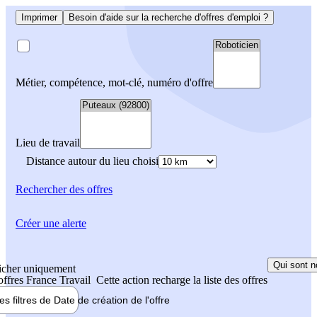
Imprimer
Besoin d'aide sur la recherche d'offres d'emploi ?
Métier, compétence, mot-clé, numéro d'offre
Lieu de travail
Distance autour du lieu choisi
Rechercher
des offres
Créer une alerte
Qui sont n
icher uniquement
 offres France Travail
Cette action recharge la liste des offres
les filtres de
Date de création
de l'offre