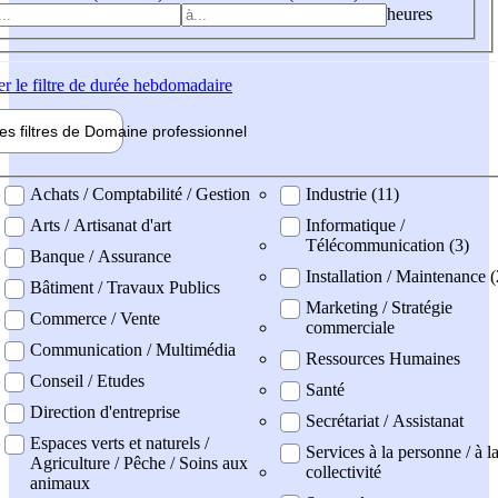
heures
er
le filtre de durée hebdomadaire
les filtres de
Domaine pro
fessionnel
ne professionel
Achats / Comptabilité / Gestion
Industrie (11)
Arts / Artisanat d'art
Informatique /
Télécommunication (3)
Banque / Assurance
Installation / Maintenance (
Bâtiment / Travaux Publics
Marketing / Stratégie
Commerce / Vente
commerciale
Communication / Multimédia
Ressources Humaines
Conseil / Etudes
Santé
Direction d'entreprise
Secrétariat / Assistanat
Espaces verts et naturels /
Services à la personne / à l
Agriculture / Pêche / Soins aux
collectivité
animaux