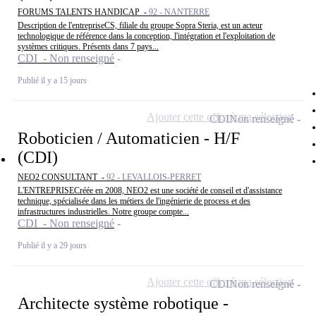
FORUMS TALENTS HANDICAP -
92 - NANTERRE
Description de l'entrepriseCS, filiale du groupe Sopra Steria, est un acteur
technologique de référence dans la conception, l'intégration et l'exploitation de
systèmes critiques. Présents dans 7 pays...
CDI - Non renseigné
Publié il y a 15 jours
Ajouter cette offre à ma sélection
CDI
Non renseigné
Roboticien / Automaticien - H/F
(CDI)
NEO2 CONSULTANT -
92 - LEVALLOIS-PERRET
L'ENTREPRISECréée en 2008, NEO2 est une société de conseil et d'assistance
technique, spécialisée dans les métiers de l'ingénierie de process et des
infrastructures industrielles. Notre groupe compte...
CDI - Non renseigné
Publié il y a 29 jours
Ajouter cette offre à ma sélection
CDI
Non renseigné
Architecte système robotique -