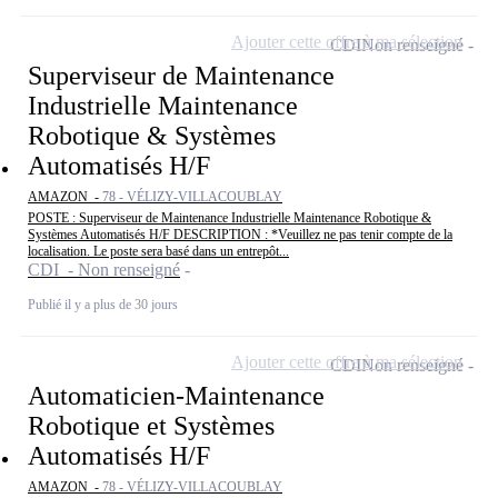
Ajouter cette offre à ma sélection
CDI
Non renseigné
Superviseur de Maintenance
Industrielle Maintenance
Robotique & Systèmes
Automatisés H/F
AMAZON -
78 - VÉLIZY-VILLACOUBLAY
POSTE : Superviseur de Maintenance Industrielle Maintenance Robotique &
Systèmes Automatisés H/F DESCRIPTION : *Veuillez ne pas tenir compte de la
localisation. Le poste sera basé dans un entrepôt...
CDI - Non renseigné
Publié il y a plus de 30 jours
Ajouter cette offre à ma sélection
CDI
Non renseigné
Automaticien-Maintenance
Robotique et Systèmes
Automatisés H/F
AMAZON -
78 - VÉLIZY-VILLACOUBLAY