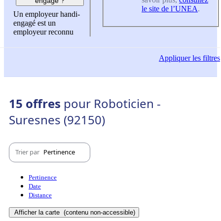
engagé ?
le site de l’UNEA
.
Un employeur handi-
engagé est un
employeur reconnu
Appliquer
les filtres
15 offres
pour Roboticien -
Suresnes (92150)
Trier par
Pertinence
Pertinence
Date
Distance
Afficher la carte
(contenu non-accessible)