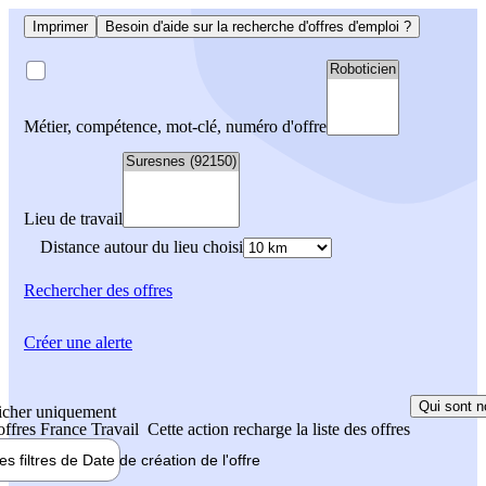
Imprimer
Besoin d'aide sur la recherche d'offres d'emploi ?
Métier, compétence, mot-clé, numéro d'offre
Lieu de travail
Distance autour du lieu choisi
Rechercher
des offres
Créer une alerte
Qui sont n
icher uniquement
 offres France Travail
Cette action recharge la liste des offres
les filtres de
Date de création
de l'offre