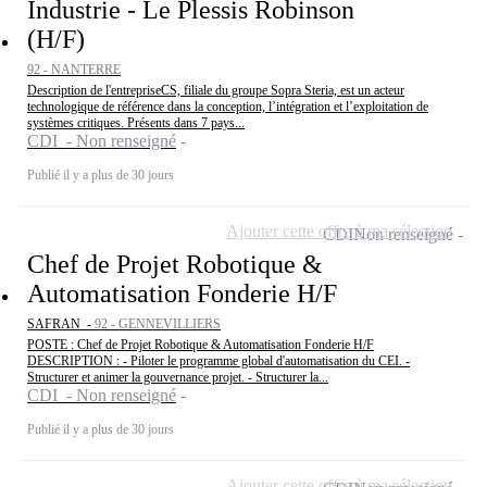
Industrie - Le Plessis Robinson
(H/F)
92 - NANTERRE
Description de l'entrepriseCS, filiale du groupe Sopra Steria, est un acteur
technologique de référence dans la conception, l’intégration et l’exploitation de
systèmes critiques. Présents dans 7 pays...
CDI - Non renseigné
Publié il y a plus de 30 jours
Ajouter cette offre à ma sélection
CDI
Non renseigné
Chef de Projet Robotique &
Automatisation Fonderie H/F
SAFRAN -
92 - GENNEVILLIERS
POSTE : Chef de Projet Robotique & Automatisation Fonderie H/F
DESCRIPTION : - Piloter le programme global d'automatisation du CEI. -
Structurer et animer la gouvernance projet. - Structurer la...
CDI - Non renseigné
Publié il y a plus de 30 jours
Ajouter cette offre à ma sélection