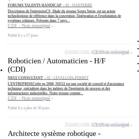
FORUMS TALENTS HANDICAP -
92 - NANTERRE
Description de l'entrepriseCS, filiale du groupe Sopra Steria, est un acteur
technologique de référence dans la conception, l'intégration et l'exploitation de
systèmes critiques. Présents dans 7 pays...
CDI - Non renseigné
Publié il y a 17 jours
Ajouter cette offre à ma sélection
CDI
Non renseigné
Roboticien / Automaticien - H/F
(CDI)
NEO2 CONSULTANT -
92 - LEVALLOIS-PERRET
L'ENTREPRISECréée en 2008, NEO2 est une société de conseil et d'assistance
technique, spécialisée dans les métiers de l'ingénierie de process et des
infrastructures industrielles. Notre groupe compte...
CDI - Non renseigné
Publié il y a plus de 30 jours
Ajouter cette offre à ma sélection
CDI
Non renseigné
Architecte système robotique -