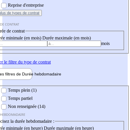
Reprise d'entreprise
plus
de types de contrat
 DE CONTRAT
ée de contrat
ée minimale (en mois)
Durée maximale (en mois)
mois
er
le filtre du type de contrat
les filtres de
Durée hebdo
madaire
 hebdomadaire
Temps plein (1)
Temps partiel
Non renseignée (14)
 HEBDOMADAIRE
cisez la durée hebdomadaire :
ée minimale (en heure)
Durée maximale (en heure)