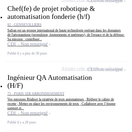
CDI
Non renseigné
Chef(fe) de projet robotique &
automatisation fonderie (h/f)
92 - GENNEVILLIERS
Safran est un groupe international de haute technologie opérant dans les domaines
de l'aéronautique (propulsion, équipements et intérieurs), de l'espace et de la défense.
Sa mission : contribuer...
CDI - Non renseigné
Publié il y a plus de 30 jours
Ajouter cette offre à ma sélection
CDI
Non renseigné
Ingénieur QA Automatisation
(H/F)
75 - PARIS 1ER ARRONDISSEMENT
Vos missions Réaliser la stratégie de tests automatiques ; Rédiger le cahier de
recette ; Mettre en place les environnements de tests ; Collaborer avec l’équipe
support et...
CDI - Non renseigné
Publié il y a 28 jours