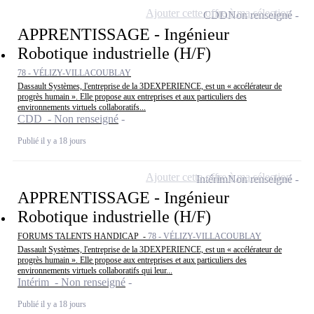
Ajouter cette offre à ma sélection
CDD
Non renseigné
APPRENTISSAGE - Ingénieur
Robotique industrielle (H/F)
78 - VÉLIZY-VILLACOUBLAY
Dassault Systèmes, l'entreprise de la 3DEXPERIENCE, est un « accélérateur de
progrès humain ». Elle propose aux entreprises et aux particuliers des
environnements virtuels collaboratifs...
CDD - Non renseigné
Publié il y a 18 jours
Ajouter cette offre à ma sélection
Intérim
Non renseigné
APPRENTISSAGE - Ingénieur
Robotique industrielle (H/F)
FORUMS TALENTS HANDICAP -
78 - VÉLIZY-VILLACOUBLAY
Dassault Systèmes, l'entreprise de la 3DEXPERIENCE, est un « accélérateur de
progrès humain ». Elle propose aux entreprises et aux particuliers des
environnements virtuels collaboratifs qui leur...
Intérim - Non renseigné
Publié il y a 18 jours