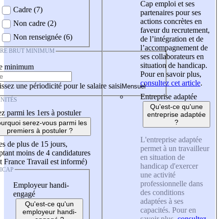
Cap emploi et ses
Cadre (7)
partenaires pour ses
actions concrètes en
Non cadre (2)
faveur du recrutement,
Non renseignée (6)
de l’intégration et de
l’accompagnement de
IRE BRUT MINIMUM
ses collaborateurs en
situation de handicap.
re minimum
Pour en savoir plus,
consultez cet article
.
ssez une périodicité pour le salaire saisi
Entreprise adaptée
NITÉS
Qu'est-ce qu'une
z parmi les 1ers à postuler
entreprise adaptée
?
urquoi serez-vous parmi les
premiers à postuler ?
L'entreprise adaptée
es de plus de 15 jours,
permet à un travailleur
tant moins de 4 candidatures
en situation de
t France Travail est informé)
handicap d'exercer
ICAP
une activité
professionnelle dans
Employeur handi-
des conditions
engagé
adaptées à ses
Qu'est-ce qu'un
capacités. Pour en
employeur handi-
savoir plus,
consultez