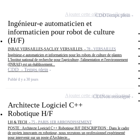
Ajouter cette offre à ma sélection
CDD
Temps plein
Ingénieur-e automaticien et
informaticien pour robot de culture
(H/F)
INRAE VERSAILLES-SACLAY VERSAILLES -
78 - VERSAILLES
Ingénieur-e automaticien et informaticien pour les robots de culture de plantes
L'Institut national de recherche pour l'agriculture, l'alimentation et l'environnement
(INRAE) est un établissement...
CDD - Temps plein
Publié il y a 30 jours
Ajouter cette offre à ma sélection
CDI
Non renseigné
Architecte Logiciel C++
Robotique H/F
LH & TECH -
75 - PARIS 1ER ARRONDISSEMENT
POSTE : Architecte Logiciel C++ Robotique H/F DESCRIPTION : Dans le cadre
de projets innovants en robotique, nous recrutons un professionnel expérimenté
pour intervenir sur un poste d'Architecte...