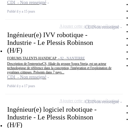
CDI - Non renseigné
Publié il y a 15 jours
Ajouter cette offre à ma sélection
CDI
Non renseigné
Ingénieur(e) IVV robotique -
Industrie - Le Plessis Robinson
(H/F)
FORUMS TALENTS HANDICAP -
92 - NANTERRE
Description de l'entrepriseCS, filiale du groupe Sopra Steria, est un acteur
technologique de référence dans la conception, l'intégration et l'exploitation de
systèmes critiques. Présents dans 7 pays...
CDI - Non renseigné
Publié il y a 17 jours
Ajouter cette offre à ma sélection
CDI
Non renseigné
Ingénieur(e) logiciel robotique -
Industrie - Le Plessis Robinson
(H/F)