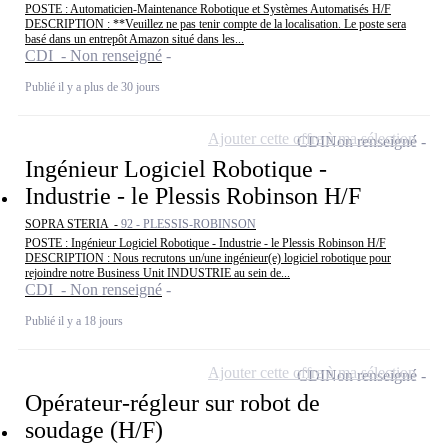
POSTE : Automaticien-Maintenance Robotique et Systèmes Automatisés H/F
DESCRIPTION : **Veuillez ne pas tenir compte de la localisation. Le poste sera
basé dans un entrepôt Amazon situé dans les...
CDI - Non renseigné
Publié il y a plus de 30 jours
Ajouter cette offre à ma sélection
CDI
Non renseigné
Ingénieur Logiciel Robotique -
Industrie - le Plessis Robinson H/F
SOPRA STERIA -
92 - PLESSIS-ROBINSON
POSTE : Ingénieur Logiciel Robotique - Industrie - le Plessis Robinson H/F
DESCRIPTION : Nous recrutons un/une ingénieur(e) logiciel robotique pour
rejoindre notre Business Unit INDUSTRIE au sein de...
CDI - Non renseigné
Publié il y a 18 jours
Ajouter cette offre à ma sélection
CDI
Non renseigné
Opérateur-régleur sur robot de
soudage (H/F)