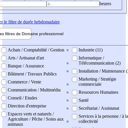
heures
er
le filtre de durée hebdomadaire
les filtres de
Domaine pro
fessionnel
ne professionel
Achats / Comptabilité / Gestion
Industrie (11)
Arts / Artisanat d'art
Informatique /
Télécommunication (2)
Banque / Assurance
Installation / Maintenance (
Bâtiment / Travaux Publics
Marketing / Stratégie
Commerce / Vente
commerciale
Communication / Multimédia
Ressources Humaines
Conseil / Etudes
Santé
Direction d'entreprise
Secrétariat / Assistanat
Espaces verts et naturels /
Services à la personne / à l
Agriculture / Pêche / Soins aux
collectivité
animaux