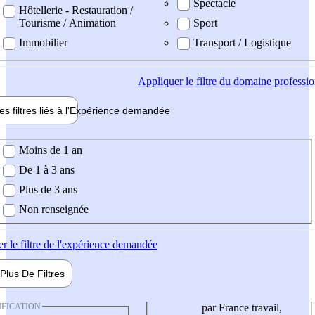
Spectacle
Hôtellerie - Restauration /
Tourisme / Animation
Sport
Immobilier
Transport / Logistique
Appliquer
le filtre du domaine professi
es filtres liés à l'
Expérience
demandée
ience demandée
Moins de 1 an
De 1 à 3 ans
Plus de 3 ans
Non renseignée
er
le filtre de l'expérience demandée
Plus De
Filtres
IFICATION
par France travail,