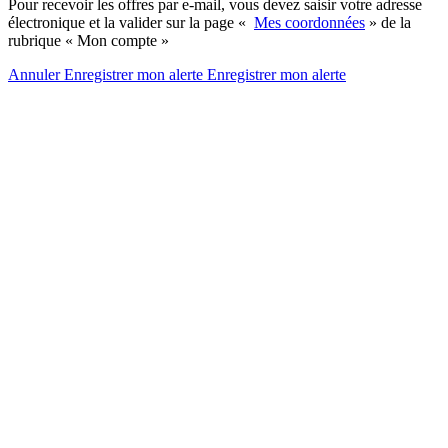
Pour recevoir les offres par e-mail, vous devez saisir votre adresse
électronique et la valider sur la page «
Mes coordonnées
» de la
rubrique « Mon compte »
Annuler
Enregistrer mon alerte
Enregistrer
mon alerte