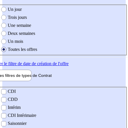
e création de l'offre
Un jour
Trois jours
Une semaine
Deux semaines
Un mois
Toutes les offres
er
le filtre de date de création de l'offre
les filtres de types de
Contrat
de contrat
CDI
CDD
Intérim
CDI Intérimaire
Saisonnier