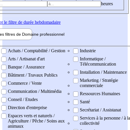
heures
er
le filtre de durée hebdomadaire
les filtres de
Domaine pro
fessionnel
ne professionel
Achats / Comptabilité / Gestion
Industrie
Arts / Artisanat d'art
Informatique /
Télécommunication
Banque / Assurance
Installation / Maintenance
Bâtiment / Travaux Publics
Marketing / Stratégie
Commerce / Vente
commerciale
Communication / Multimédia
Ressources Humaines
Conseil / Etudes
Santé
Direction d'entreprise
Secrétariat / Assistanat
Espaces verts et naturels /
Services à la personne / à l
Agriculture / Pêche / Soins aux
collectivité
animaux