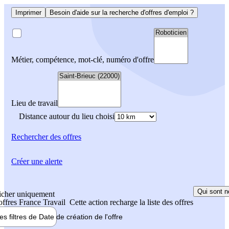
Imprimer
Besoin d'aide sur la recherche d'offres d'emploi ?
Métier, compétence, mot-clé, numéro d'offre
Lieu de travail
Distance autour du lieu choisi
Rechercher
des offres
Créer une alerte
Qui sont n
icher uniquement
 offres France Travail
Cette action recharge la liste des offres
les filtres de
Date de création
de l'offre