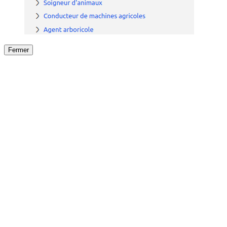
Fermer
Fermer
le détail de l'offre
/
Offre
sur
Offre précéden