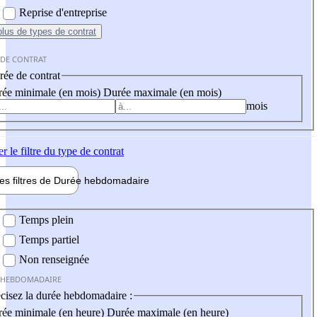
Reprise d'entreprise
plus
de types de contrat
 DE CONTRAT
ée de contrat
ée minimale (en mois)
Durée maximale (en mois)
mois
er
le filtre du type de contrat
les filtres de
Durée hebdo
madaire
 hebdomadaire
Temps plein
Temps partiel
Non renseignée
 HEBDOMADAIRE
cisez la durée hebdomadaire :
ée minimale (en heure)
Durée maximale (en heure)