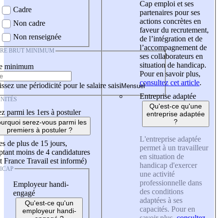
Cap emploi et ses
Cadre
partenaires pour ses
actions concrètes en
Non cadre
faveur du recrutement,
Non renseignée
de l’intégration et de
l’accompagnement de
IRE BRUT MINIMUM
ses collaborateurs en
situation de handicap.
re minimum
Pour en savoir plus,
consultez cet article
.
ssez une périodicité pour le salaire saisi
Entreprise adaptée
NITÉS
Qu'est-ce qu'une
z parmi les 1ers à postuler
entreprise adaptée
?
urquoi serez-vous parmi les
premiers à postuler ?
L'entreprise adaptée
es de plus de 15 jours,
permet à un travailleur
tant moins de 4 candidatures
en situation de
t France Travail est informé)
handicap d'exercer
ICAP
une activité
professionnelle dans
Employeur handi-
des conditions
engagé
adaptées à ses
Qu'est-ce qu'un
capacités. Pour en
employeur handi-
savoir plus,
consultez