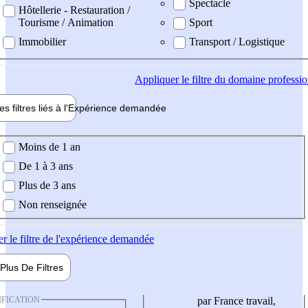
Spectacle
Hôtellerie - Restauration /
Tourisme / Animation
Sport
Immobilier
Transport / Logistique
Appliquer
le filtre du domaine professi
es filtres liés à l'
Expérience
demandée
ience demandée
Moins de 1 an
De 1 à 3 ans
Plus de 3 ans
Non renseignée
er
le filtre de l'expérience demandée
Plus De
Filtres
IFICATION
par France travail,