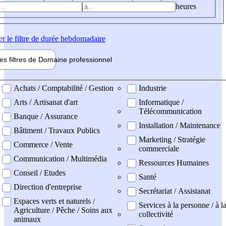
heures
er
le filtre de durée hebdomadaire
les filtres de
Domaine pro
fessionnel
ne professionel
Achats / Comptabilité / Gestion
Industrie
Arts / Artisanat d'art
Informatique /
Télécommunication
Banque / Assurance
Installation / Maintenance
Bâtiment / Travaux Publics
Marketing / Stratégie
Commerce / Vente
commerciale
Communication / Multimédia
Ressources Humaines
Conseil / Etudes
Santé
Direction d'entreprise
Secrétariat / Assistanat
Espaces verts et naturels /
Services à la personne / à l
Agriculture / Pêche / Soins aux
collectivité
animaux