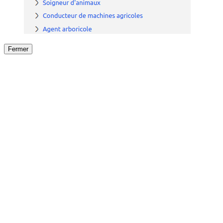
Fermer
Fermer
le détail de l'offre
/
Offre
sur
Offre précéden