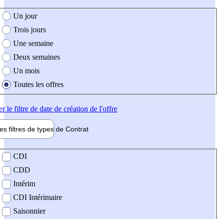
e création de l'offre
Un jour
Trois jours
Une semaine
Deux semaines
Un mois
Toutes les offres
er
le filtre de date de création de l'offre
les filtres de types de
Contrat
de contrat
CDI
CDD
Intérim
CDI Intérimaire
Saisonnier