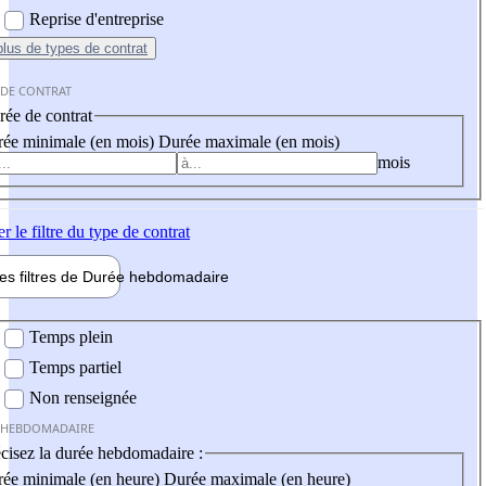
Reprise d'entreprise
plus
de types de contrat
 DE CONTRAT
ée de contrat
ée minimale (en mois)
Durée maximale (en mois)
mois
er
le filtre du type de contrat
les filtres de
Durée hebdo
madaire
 hebdomadaire
Temps plein
Temps partiel
Non renseignée
 HEBDOMADAIRE
cisez la durée hebdomadaire :
ée minimale (en heure)
Durée maximale (en heure)