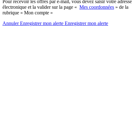
Pour recevoir les offres par e-mail, vous devez saisir votre adresse
électronique et la valider sur la page «
Mes coordonnées
» de la
rubrique « Mon compte »
Annuler
Enregistrer mon alerte
Enregistrer
mon alerte