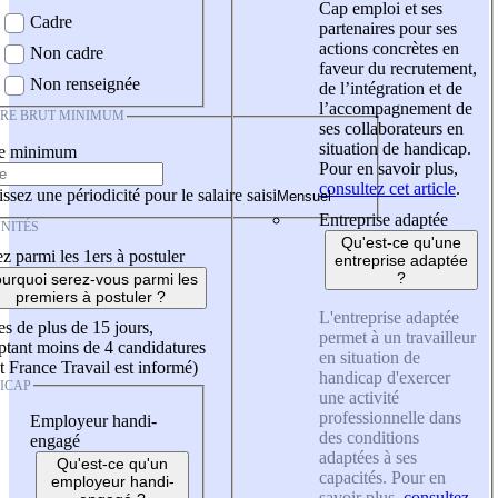
Cap emploi et ses
Cadre
partenaires pour ses
actions concrètes en
Non cadre
faveur du recrutement,
Non renseignée
de l’intégration et de
l’accompagnement de
IRE BRUT MINIMUM
ses collaborateurs en
situation de handicap.
re minimum
Pour en savoir plus,
consultez cet article
.
ssez une périodicité pour le salaire saisi
Entreprise adaptée
NITÉS
Qu'est-ce qu'une
z parmi les 1ers à postuler
entreprise adaptée
?
urquoi serez-vous parmi les
premiers à postuler ?
L'entreprise adaptée
es de plus de 15 jours,
permet à un travailleur
tant moins de 4 candidatures
en situation de
t France Travail est informé)
handicap d'exercer
ICAP
une activité
professionnelle dans
Employeur handi-
des conditions
engagé
adaptées à ses
Qu'est-ce qu'un
capacités. Pour en
employeur handi-
savoir plus,
consultez