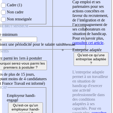
Cap emploi et ses
Cadre (1)
partenaires pour ses
actions concrètes en
Non cadre
faveur du recrutement,
Non renseignée
de l’intégration et de
l’accompagnement de
IRE BRUT MINIMUM
ses collaborateurs en
situation de handicap.
re minimum
Pour en savoir plus,
consultez cet article
.
ssez une périodicité pour le salaire saisi
Entreprise adaptée
NITÉS
Qu'est-ce qu'une
z parmi les 1ers à postuler
entreprise adaptée
?
urquoi serez-vous parmi les
premiers à postuler ?
L'entreprise adaptée
es de plus de 15 jours,
permet à un travailleur
tant moins de 4 candidatures
en situation de
t France Travail est informé)
handicap d'exercer
ICAP
une activité
professionnelle dans
Employeur handi-
des conditions
engagé
adaptées à ses
Qu'est-ce qu'un
capacités. Pour en
employeur handi-
savoir plus,
consultez