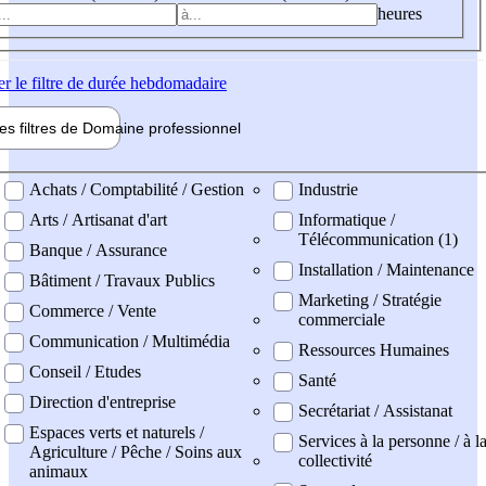
heures
er
le filtre de durée hebdomadaire
les filtres de
Domaine pro
fessionnel
ne professionel
Achats / Comptabilité / Gestion
Industrie
Arts / Artisanat d'art
Informatique /
Télécommunication (1)
Banque / Assurance
Installation / Maintenance
Bâtiment / Travaux Publics
Marketing / Stratégie
Commerce / Vente
commerciale
Communication / Multimédia
Ressources Humaines
Conseil / Etudes
Santé
Direction d'entreprise
Secrétariat / Assistanat
Espaces verts et naturels /
Services à la personne / à l
Agriculture / Pêche / Soins aux
collectivité
animaux