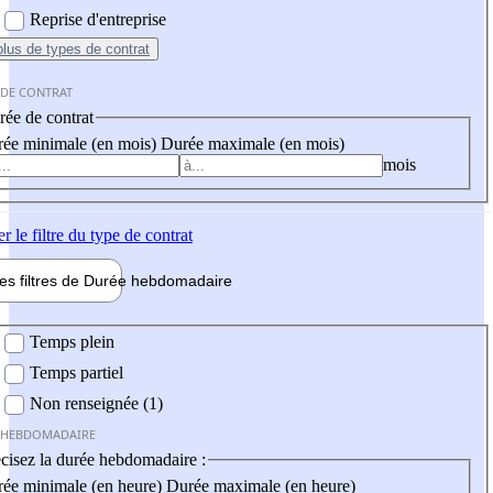
Reprise d'entreprise
plus
de types de contrat
 DE CONTRAT
ée de contrat
ée minimale (en mois)
Durée maximale (en mois)
mois
er
le filtre du type de contrat
les filtres de
Durée hebdo
madaire
 hebdomadaire
Temps plein
Temps partiel
Non renseignée (1)
 HEBDOMADAIRE
cisez la durée hebdomadaire :
ée minimale (en heure)
Durée maximale (en heure)