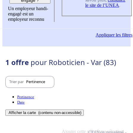
engagé ?
le site de l’UNEA
.
Un employeur handi-
engagé est un
employeur reconnu
Appliquer
les filtres
1 offre
pour Roboticien - Var (83)
Trier par
Pertinence
Pertinence
Date
Afficher la carte
(contenu non-accessible)
Ajouter cette offre à ma sélection
CDI
Non renseigné