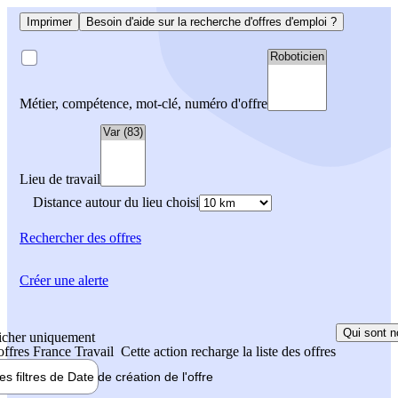
Imprimer
Besoin d'aide sur la recherche d'offres d'emploi ?
Métier, compétence, mot-clé, numéro d'offre
Lieu de travail
Distance autour du lieu choisi
Rechercher
des offres
Créer une alerte
Qui sont n
icher uniquement
 offres France Travail
Cette action recharge la liste des offres
les filtres de
Date de création
de l'offre