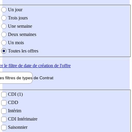
e création de l'offre
Un jour
Trois jours
Une semaine
Deux semaines
Un mois
Toutes les offres
er
le filtre de date de création de l'offre
les filtres de types de
Contrat
de contrat
CDI (1)
CDD
Intérim
CDI Intérimaire
Saisonnier