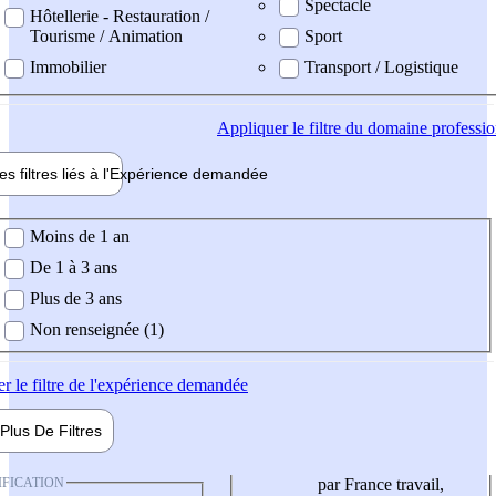
Spectacle
Hôtellerie - Restauration /
Tourisme / Animation
Sport
Immobilier
Transport / Logistique
Appliquer
le filtre du domaine professi
es filtres liés à l'
Expérience
demandée
ience demandée
Moins de 1 an
De 1 à 3 ans
Plus de 3 ans
Non renseignée (1)
er
le filtre de l'expérience demandée
Plus De
Filtres
IFICATION
par France travail,