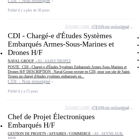
CDI - Non renseigné
Publié il y a plus de 30 jours
Ajouter cette offre à ma sélection
CDI
Non renseigné
CDI - Chargé-e d'Études Systèmes
Embarqués Armes-Sous-Marines et
Drones H/F
NAVAL GROUP -
83 - SAINT-TROPEZ
POSTE : CDI - Chargé-e d'Études Systèmes Embarqués Armes-Sous-Marines et
Drones H/F DESCRIPTION : Naval Group recrute en CDI, pour son site de Saint-
Tropez un chargé d'études systèmes embarqués en...
CDI - Non renseigné
Publié il y a 15 jours
Ajouter cette offre à ma sélection
CDI
Non renseigné
Chef de Projet Électroniques
Embarqués H/F
GESTION DE PROJETS / AFFAIRES / COMMERCE -
83 - SEYNE-SUR-
MER