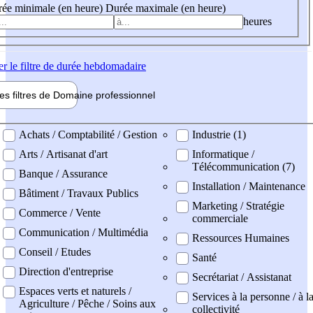
ée minimale (en heure)
Durée maximale (en heure)
heures
er
le filtre de durée hebdomadaire
les filtres de
Domaine pro
fessionnel
ne professionel
Achats / Comptabilité / Gestion
Industrie (1)
Arts / Artisanat d'art
Informatique /
Télécommunication (7)
Banque / Assurance
Installation / Maintenance
Bâtiment / Travaux Publics
Marketing / Stratégie
Commerce / Vente
commerciale
Communication / Multimédia
Ressources Humaines
Conseil / Etudes
Santé
Direction d'entreprise
Secrétariat / Assistanat
Espaces verts et naturels /
Services à la personne / à l
Agriculture / Pêche / Soins aux
collectivité