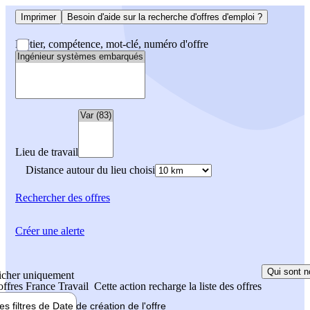
Imprimer
Besoin d'aide sur la recherche d'offres d'emploi ?
Métier, compétence, mot-clé, numéro d'offre
Lieu de travail
Distance autour du lieu choisi
Rechercher
des offres
Créer une alerte
Qui sont n
icher uniquement
 offres France Travail
Cette action recharge la liste des offres
les filtres de
Date de création
de l'offre