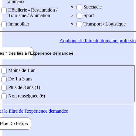
animaux
Spectacle
Hôtellerie - Restauration /
Tourisme / Animation
Sport
Immobilier
Transport / Logistique
Appliquer
le filtre du domaine professi
es filtres liés à l'
Expérience
demandée
ience demandée
Moins de 1 an
De 1 à 3 ans
Plus de 3 ans (1)
Non renseignée (6)
er
le filtre de l'expérience demandée
Plus De
Filtres