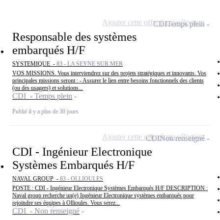
Ajouter cette offre à ma sélection
CDI
Temps plein
Responsable des systèmes
embarqués H/F
SYSTEMIQUE -
83 - LA SEYNE SUR MER
VOS MISSIONS. Vous interviendrez sur des projets stratégiques et innovants. Vos
principales missions seront : - Assurer le lien entre besoins fonctionnels des clients
(ou des usagers) et solutions...
CDI - Temps plein
Publié il y a plus de 30 jours
Ajouter cette offre à ma sélection
CDI
Non renseigné
CDI - Ingénieur Electronique
Systèmes Embarqués H/F
NAVAL GROUP -
83 - OLLIOULES
POSTE : CDI - Ingénieur Electronique Systèmes Embarqués H/F DESCRIPTION :
Naval group recherche un(e) Ingénieur Electronique systèmes embarqués pour
rejoindre ses équipes à Ollioules. Vous serez...
CDI - Non renseigné