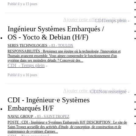
Publié il y a 15 jours
Ajouter cette offre à ma sélection
CDI
Temps plein
Ingénieur Systèmes Embarqués /
OS - Yocto & Debian (H/F)
SERES TECHNOLOGIES -
83 - TOULON
RESPONSABILITÉS : Rejoignez une équipe où la technologie, l'innovation et
l'humain avancent ensemble. Vous aimez comprendre le fonctionnement d'un
système dans ses moindres détails ? Concevoir des...
CDI - Temps plein
Publié il y a 16 jours
Ajouter cette offre à ma sélection
CDI
Non renseigné
CDI - Ingénieur·e Systèmes
Embarqués H/F
NAVAL GROUP -
83 - SAINT-TROPEZ
POSTE : CDI - Ingénieur·e Systèmes Embarqués H/F DESCRIPTION : Le site de
Saint-Tropez accueille des activités d'étude, de conception, de construction et de
maintenance de systèmes d'armes...