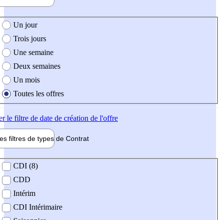
e création de l'offre
Un jour
Trois jours
Une semaine
Deux semaines
Un mois
Toutes les offres
er
le filtre de date de création de l'offre
les filtres de types de
Contrat
de contrat
CDI (8)
CDD
Intérim
CDI Intérimaire