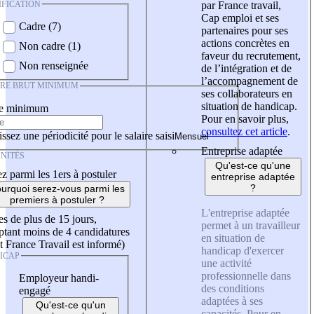
IFICATION
par France travail,
Cap emploi et ses
Cadre (7)
partenaires pour ses
actions concrètes en
Non cadre (1)
faveur du recrutement,
Non renseignée
de l’intégration et de
l’accompagnement de
IRE BRUT MINIMUM
ses collaborateurs en
situation de handicap.
re minimum
Pour en savoir plus,
consultez cet article
.
ssez une périodicité pour le salaire saisi
Entreprise adaptée
NITÉS
Qu'est-ce qu'une
z parmi les 1ers à postuler
entreprise adaptée
?
urquoi serez-vous parmi les
premiers à postuler ?
L'entreprise adaptée
es de plus de 15 jours,
permet à un travailleur
tant moins de 4 candidatures
en situation de
t France Travail est informé)
handicap d'exercer
ICAP
une activité
professionnelle dans
Employeur handi-
des conditions
engagé
adaptées à ses
Qu'est-ce qu'un
capacités. Pour en