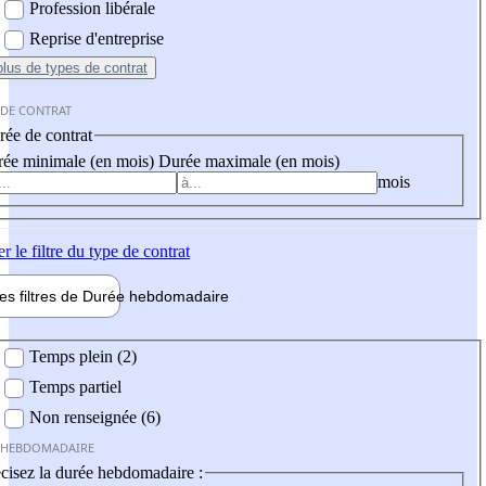
Profession libérale
Reprise d'entreprise
plus
de types de contrat
 DE CONTRAT
ée de contrat
ée minimale (en mois)
Durée maximale (en mois)
mois
er
le filtre du type de contrat
les filtres de
Durée hebdo
madaire
 hebdomadaire
Temps plein (2)
Temps partiel
Non renseignée (6)
 HEBDOMADAIRE
cisez la durée hebdomadaire :