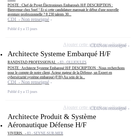
POSTE : Chef de Projet Électroniques Embarqués H/F DESCRIPTION :
Bienvenue chez Snef ! Et si cette candidature marquait le début d'une nouvelle
aventure professionnelle ? 8 230 talents 30...
CDI - Non renseigné
Publié il y a 15 jours
Ajouter cette offre à ma sélection
CDI
Non renseigné
Architecte Systeme Embarqué H/F
RANDSTAD PROFESSIONAL -
83 - OLLIOULES
POSTE : Architecte Systeme Embarqué H/F DESCRIPTION : Nous recherchons
pour le compte de notre client, Acteur majeur de la Défense, un Expert en
cybersécurité système embarqué (F/H) Au sein de la...
CDI - Non renseigné
Publié il y a 15 jours
Ajouter cette offre à ma sélection
CDI
Non renseigné
Architecte Produit & Système
Aéronautique Défense H/F
VIVERIS. -
83 - SEYNE-SUR-MER