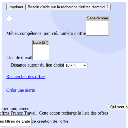
Imprimer
Besoin d'aide sur la recherche d'offres d'emploi ?
Métier, compétence, mot-clé, numéro d'offre
Lieu de travail
Distance autour du lieu choisi
Rechercher
des offres
Créer une alerte
Qui sont n
icher uniquement
 offres France Travail
Cette action recharge la liste des offres
les filtres de
Date de création
de l'offre