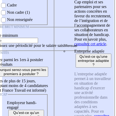
Cap emploi et ses
Cadre
partenaires pour ses
actions concrètes en
Non cadre (1)
faveur du recrutement,
Non renseignée
de l’intégration et de
l’accompagnement de
IRE BRUT MINIMUM
ses collaborateurs en
situation de handicap.
re minimum
Pour en savoir plus,
consultez cet article
.
ssez une périodicité pour le salaire saisi
Entreprise adaptée
NITÉS
Qu'est-ce qu'une
z parmi les 1ers à postuler
entreprise adaptée
résultats
?
urquoi serez-vous parmi les
L'entreprise adaptée
premiers à postuler ?
permet à un travailleur
es de plus de 15 jours,
en situation de
tant moins de 4 candidatures
handicap d'exercer
t France Travail est informé)
une activité
ICAP
professionnelle dans
des conditions
Employeur handi-
adaptées à ses
engagé
capacités. Pour en
Qu'est-ce qu'un
savoir plus,
consultez