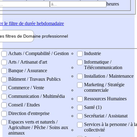
heures
er
le filtre de durée hebdomadaire
les filtres de
Domaine pro
fessionnel
ne professionel
Achats / Comptabilité / Gestion
Industrie
Arts / Artisanat d'art
Informatique /
Télécommunication
Banque / Assurance
Installation / Maintenance
Bâtiment / Travaux Publics
Marketing / Stratégie
Commerce / Vente
commerciale
Communication / Multimédia
Ressources Humaines
Conseil / Etudes
Santé (1)
Direction d'entreprise
Secrétariat / Assistanat
Espaces verts et naturels /
Services à la personne / à l
Agriculture / Pêche / Soins aux
collectivité
animaux