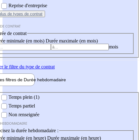
Reprise d'entreprise
plus
de types de contrat
 DE CONTRAT
ée de contrat
ée minimale (en mois)
Durée maximale (en mois)
mois
er
le filtre du type de contrat
les filtres de
Durée hebdo
madaire
 hebdomadaire
Temps plein (1)
Temps partiel
Non renseignée
 HEBDOMADAIRE
cisez la durée hebdomadaire :
ée minimale (en heure)
Durée maximale (en heure)