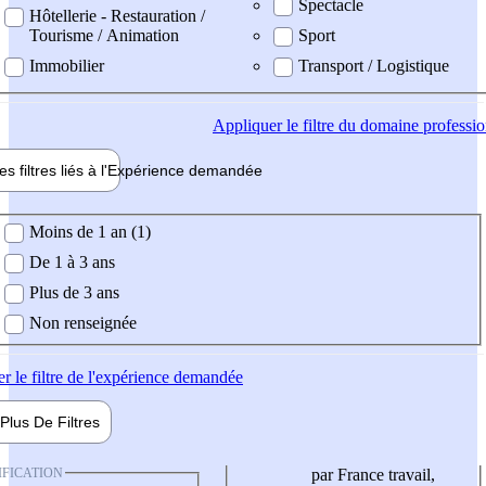
Spectacle
Hôtellerie - Restauration /
Tourisme / Animation
Sport
Immobilier
Transport / Logistique
Appliquer
le filtre du domaine professi
es filtres liés à l'
Expérience
demandée
ience demandée
Moins de 1 an (1)
De 1 à 3 ans
Plus de 3 ans
Non renseignée
er
le filtre de l'expérience demandée
Plus De
Filtres
IFICATION
par France travail,