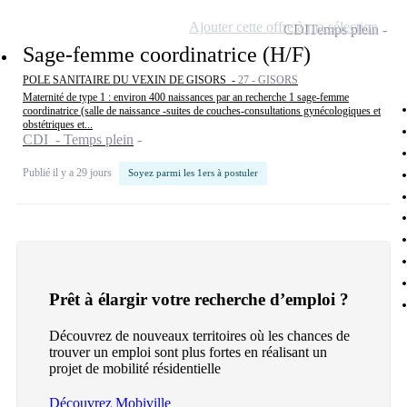
Ajouter cette offre à ma sélection
CDI
Temps plein
Sage-femme coordinatrice (H/F)
POLE SANITAIRE DU VEXIN DE GISORS -
27 - GISORS
Maternité de type 1 : environ 400 naissances par an recherche 1 sage-femme
coordinatrice (salle de naissance -suites de couches-consultations gynécologiques et
obstétriques et...
CDI - Temps plein
Publié il y a 29 jours
Soyez parmi les 1ers à postuler
Prêt à élargir votre recherche d’emploi ?
Découvrez de nouveaux territoires où les chances de
trouver un emploi sont plus fortes en réalisant un
projet de mobilité résidentielle
Découvrez Mobiville