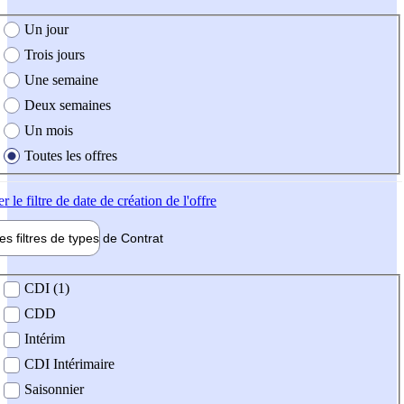
e création de l'offre
Un jour
Trois jours
Une semaine
Deux semaines
Un mois
Toutes les offres
er
le filtre de date de création de l'offre
les filtres de types de
Contrat
de contrat
CDI (1)
CDD
Intérim
CDI Intérimaire
Saisonnier