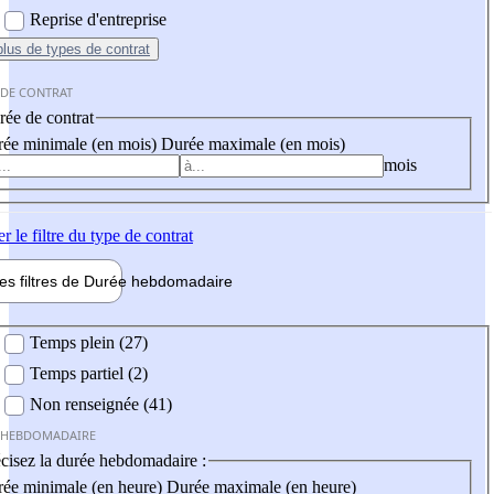
Reprise d'entreprise
plus
de types de contrat
 DE CONTRAT
ée de contrat
ée minimale (en mois)
Durée maximale (en mois)
mois
er
le filtre du type de contrat
les filtres de
Durée hebdo
madaire
 hebdomadaire
Temps plein (27)
Temps partiel (2)
Non renseignée (41)
 HEBDOMADAIRE
cisez la durée hebdomadaire :
ée minimale (en heure)
Durée maximale (en heure)