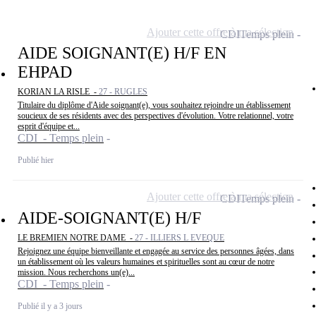
Ajouter cette offre à ma sélection
CDI
Temps plein
AIDE SOIGNANT(E) H/F EN
EHPAD
KORIAN LA RISLE -
27 - RUGLES
Titulaire du diplôme d'Aide soignant(e), vous souhaitez rejoindre un établissement
soucieux de ses résidents avec des perspectives d'évolution. Votre relationnel, votre
esprit d'équipe et...
CDI - Temps plein
Publié hier
Ajouter cette offre à ma sélection
CDI
Temps plein
AIDE-SOIGNANT(E) H/F
LE BREMIEN NOTRE DAME -
27 - ILLIERS L EVEQUE
Rejoignez une équipe bienveillante et engagée au service des personnes âgées, dans
un établissement où les valeurs humaines et spirituelles sont au cœur de notre
mission. Nous recherchons un(e)...
CDI - Temps plein
Publié il y a 3 jours