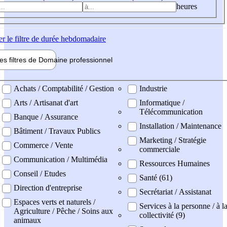
heures
er
le filtre de durée hebdomadaire
les filtres de
Domaine pro
fessionnel
ne professionel
Achats / Comptabilité / Gestion
Industrie
Arts / Artisanat d'art
Informatique /
Télécommunication
Banque / Assurance
Installation / Maintenance
Bâtiment / Travaux Publics
Marketing / Stratégie
Commerce / Vente
commerciale
Communication / Multimédia
Ressources Humaines
Conseil / Etudes
Santé (61)
Direction d'entreprise
Secrétariat / Assistanat
Espaces verts et naturels /
Services à la personne / à l
Agriculture / Pêche / Soins aux
collectivité (9)
animaux