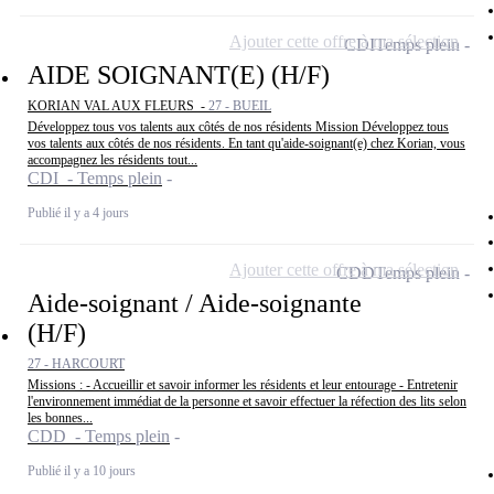
Ajouter cette offre à ma sélection
CDI
Temps plein
AIDE SOIGNANT(E) (H/F)
KORIAN VAL AUX FLEURS -
27 - BUEIL
Développez tous vos talents aux côtés de nos résidents Mission Développez tous
vos talents aux côtés de nos résidents. En tant qu'aide-soignant(e) chez Korian, vous
accompagnez les résidents tout...
CDI - Temps plein
Publié il y a 4 jours
Ajouter cette offre à ma sélection
CDD
Temps plein
Aide-soignant / Aide-soignante
(H/F)
27 - HARCOURT
Missions : - Accueillir et savoir informer les résidents et leur entourage - Entretenir
l'environnement immédiat de la personne et savoir effectuer la réfection des lits selon
les bonnes...
CDD - Temps plein
Publié il y a 10 jours