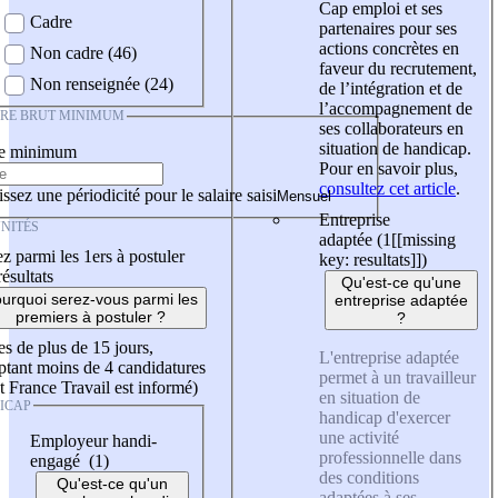
Cap emploi et ses
Cadre
partenaires pour ses
actions concrètes en
Non cadre (46)
faveur du recrutement,
Non renseignée (24)
de l’intégration et de
l’accompagnement de
IRE BRUT MINIMUM
ses collaborateurs en
situation de handicap.
re minimum
Pour en savoir plus,
consultez cet article
.
ssez une périodicité pour le salaire saisi
Entreprise
NITÉS
adaptée (1
[[missing
z parmi les 1ers à postuler
key: resultats]]
)
résultats
Qu'est-ce qu'une
urquoi serez-vous parmi les
entreprise adaptée
premiers à postuler ?
?
es de plus de 15 jours,
L'entreprise adaptée
tant moins de 4 candidatures
permet à un travailleur
t France Travail est informé)
en situation de
ICAP
handicap d'exercer
une activité
Employeur handi-
professionnelle dans
engagé (1)
des conditions
Qu'est-ce qu'un
adaptées à ses