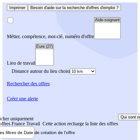
Imprimer
Besoin d'aide sur la recherche d'offres d'emploi ?
Métier, compétence, mot-clé, numéro d'offre
Lieu de travail
Distance autour du lieu choisi
Rechercher
des offres
Créer une alerte
Qui sont n
icher uniquement
 offres France Travail
Cette action recharge la liste des offres
les filtres de
Date de création
de l'offre