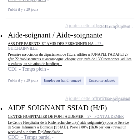
Publié il y a 29 jours
Ajouter cette offre à ma sélection
CDI
Temps plein
Aide-soignant / Aide-soignante
ASS DEP PARENTS ET AMIS DES PERSONNES HA -
27 -
GUICHAINVILLE
Première association du département de l'Eure, affiliée à l'UNAPEI, l'ADAPEI 27
gère 22 établissements et accompagne, chaque jour, près de 1300 personnes, adultes
et enfants, en situation de handicap...
CDI - Temps plein
Publié il y a 29 jours
Employeur handi-engagé
Entreprise adaptée
Ajouter cette offre à ma sélection
CDD
Temps partiel
AIDE SOIGNANT SSIAD (H/F)
CENTRE HOSPITALIER DE PONT AUDEMER -
27 - PONT AUDEMER
Le Centre Hospitalier de la Risle recherche un(e) aide-soignante(e) pour le Service
de Soins Infirmiers à Domicile (SSIAD). Poste à 80% (5h36 par jour) travail un
week-end sur deux. Diplôme d'aide...
CDD - Temps partiel