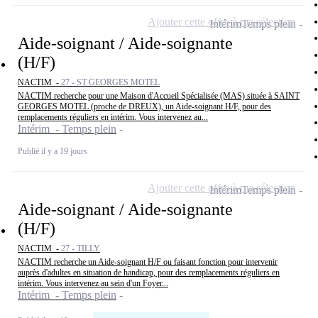
Ajouter cette offre à ma sélection
Intérim
Temps plein
Aide-soignant / Aide-soignante
(H/F)
NACTIM -
27 - ST GEORGES MOTEL
NACTIM recherche pour une Maison d'Accueil Spécialisée (MAS) située à SAINT
GEORGES MOTEL (proche de DREUX), un Aide-soignant H/F, pour des
remplacements réguliers en intérim. Vous intervenez au...
Intérim - Temps plein
Publié il y a 19 jours
Ajouter cette offre à ma sélection
Intérim
Temps plein
Aide-soignant / Aide-soignante
(H/F)
NACTIM -
27 - TILLY
NACTIM recherche un Aide-soignant H/F ou faisant fonction pour intervenir
auprès d'adultes en situation de handicap, pour des remplacements réguliers en
intérim. Vous intervenez au sein d'un Foyer...
Intérim - Temps plein