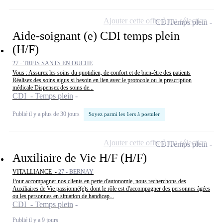
Ajouter cette offre à ma sélection
CDI
Temps plein
Aide-soignant (e) CDI temps plein
(H/F)
27 - TREIS SANTS EN OUCHE
Vous : Assurez les soins du quotidien, de confort et de bien-être des patients
Réalisez des soins aigus si besoin en lien avec le protocole ou la prescription
médicale Dispensez des soins de...
CDI - Temps plein
Publié il y a plus de 30 jours
Soyez parmi les 1ers à postuler
Ajouter cette offre à ma sélection
CDI
Temps plein
Auxiliaire de Vie H/F (H/F)
VITALLIANCE -
27 - BERNAY
Pour accompagner nos clients en perte d'autonomie, nous recherchons des
Auxiliaires de Vie passionné(e)s dont le rôle est d'accompagner des personnes âgées
ou les personnes en situation de handicap...
CDI - Temps plein
Publié il y a 9 jours