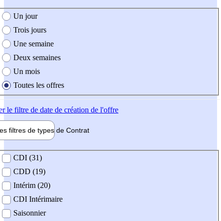
e création de l'offre
Un jour
Trois jours
Une semaine
Deux semaines
Un mois
Toutes les offres
er
le filtre de date de création de l'offre
les filtres de types de
Contrat
de contrat
CDI (31)
CDD (19)
Intérim (20)
CDI Intérimaire
Saisonnier