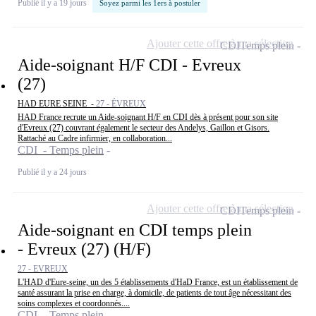
Publié il y a 19 jours
Soyez parmi les 1ers à postuler
Ajouter cette offre à ma sélection
CDI
Temps plein
Aide-soignant H/F CDI - Evreux
(27)
HAD EURE SEINE -
27 - ÉVREUX
HAD France recrute un Aide-soignant H/F en CDI dès à présent pour son site
d'Evreux (27) couvrant également le secteur des Andelys, Gaillon et Gisors.
Rattaché au Cadre infirmier, en collaboration...
CDI - Temps plein
Publié il y a 24 jours
Ajouter cette offre à ma sélection
CDI
Temps plein
Aide-soignant en CDI temps plein
- Evreux (27) (H/F)
27 - EVREUX
L'HAD d'Eure-seine, un des 5 établissements d'HaD France, est un établissement de
santé assurant la prise en charge, à domicile, de patients de tout âge nécessitant des
soins complexes et coordonnés....
CDI - Temps plein