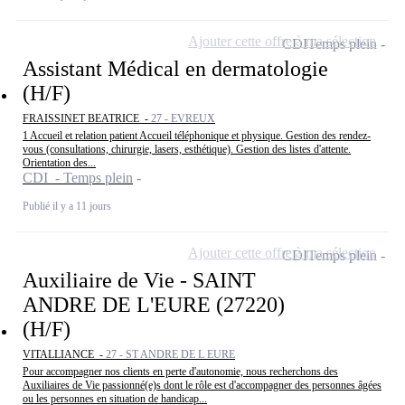
Ajouter cette offre à ma sélection
CDI
Temps plein
Assistant Médical en dermatologie
(H/F)
FRAISSINET BEATRICE -
27 - EVREUX
1 Accueil et relation patient Accueil téléphonique et physique. Gestion des rendez-
vous (consultations, chirurgie, lasers, esthétique). Gestion des listes d'attente.
Orientation des...
CDI - Temps plein
Publié il y a 11 jours
Ajouter cette offre à ma sélection
CDI
Temps plein
Auxiliaire de Vie - SAINT
ANDRE DE L'EURE (27220)
(H/F)
VITALLIANCE -
27 - ST ANDRE DE L EURE
Pour accompagner nos clients en perte d'autonomie, nous recherchons des
Auxiliaires de Vie passionné(e)s dont le rôle est d'accompagner des personnes âgées
ou les personnes en situation de handicap...