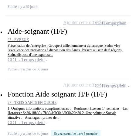
Publié il y a 29 jours
Ajouter cette offre à ma sélection
CDI
Temps plein
Aide-soignant (H/F)
27 - EVREUX
Présentation de l'entreprise : Groupe à taille humaine et dynamique, Sedna vise
l'excellence des prestations à disposition des Ainés. Présent au sein de 6 régions,
Sedna dispose d'une expertise...
CDI - Temps plein
Publié il y a plus de 30 jours
Ajouter cette offre à ma sélection
CDI
Temps plein
Fonction Aide soignant H/F (H/F)
27 - TREIS SANTS EN OUCHE
1. Quelques informations complémentaires : - Roulement fixe sur 14 semaines - Les
Horaires : 6h30-18h30 / 7h30-19h30 / 8h30-20h30 2. Une politique Sociale
attractive : - Avantages : primes de...
CDI - Temps plein
Publié il y a plus de 30 jours
Soyez parmi les 1ers à postuler