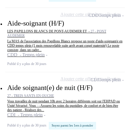
Ajouter cette offre à ma sélection
CDD
Temps plein
Aide-soignant (H/F)
LES PAPILLONS BLANCS DE PONT-AUDEMER ET -
27 - PONT
AUDEMER
La MAS de l'association des Papillons Blancs propose un poste d'aide-soignant/e en
CDD temps plein (1 mois renouvelable suite arrêt avant congé maternité) Le poste
consiste, dans un cadre...
CDD - Temps plein
Publié il y a plus de 30 jours
Ajouter cette offre à ma sélection
CDI
Temps plein
Aide soignant(e) de nuit (H/F)
27 - TREIS SANTS EN OUCHE
Vous travaillez de nuit pendant 10h avec 2 horaires différents soit sur l'EHPAD ou
Unité Sécurisé. Vous : - Assurez les soins du quotidien, de confort et de bien-être
des patient - Réalisez des...
CDI - Temps plein
Publié il y a plus de 30 jours
Soyez parmi les 1ers à postuler