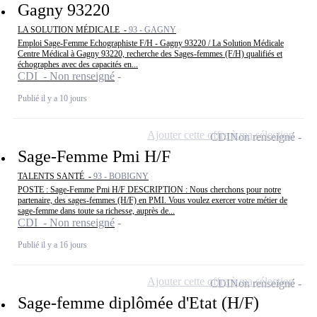
Gagny 93220
LA SOLUTION MÉDICALE -
93 - GAGNY
Emploi Sage-Femme Echographiste F/H - Gagny 93220 / La Solution Médicale
Centre Médical à Gagny 93220, recherche des Sages-femmes (F/H) qualifiés et
échographes avec des capacités en...
CDI - Non renseigné
Publié il y a 10 jours
Ajouter cette offre à ma sélection
CDI
Non renseigné
Sage-Femme Pmi H/F
TALENTS SANTÉ -
93 - BOBIGNY
POSTE : Sage-Femme Pmi H/F DESCRIPTION : Nous cherchons pour notre
partenaire, des sages-femmes (H/F) en PMI. Vous voulez exercer votre métier de
sage-femme dans toute sa richesse, auprès de...
CDI - Non renseigné
Publié il y a 16 jours
Ajouter cette offre à ma sélection
CDI
Non renseigné
Sage-femme diplômée d'Etat (H/F)