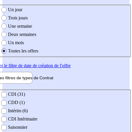
e création de l'offre
Un jour
Trois jours
Une semaine
Deux semaines
Un mois
Toutes les offres
er
le filtre de date de création de l'offre
les filtres de types de
Contrat
de contrat
CDI (31)
CDD (1)
Intérim (6)
CDI Intérimaire
Saisonnier