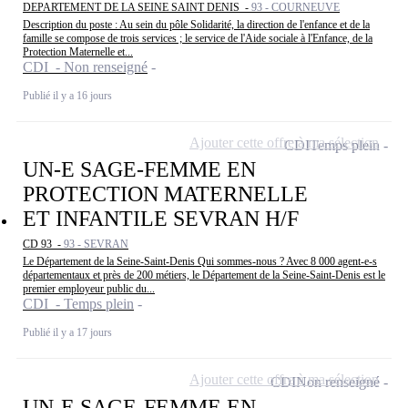
DEPARTEMENT DE LA SEINE SAINT DENIS -
93 - COURNEUVE
Description du poste : Au sein du pôle Solidarité, la direction de l'enfance et de la
famille se compose de trois services ; le service de l'Aide sociale à l'Enfance, de la
Protection Maternelle et...
CDI - Non renseigné
Publié il y a 16 jours
Ajouter cette offre à ma sélection
CDI
Temps plein
UN-E SAGE-FEMME EN
PROTECTION MATERNELLE
ET INFANTILE SEVRAN H/F
CD 93 -
93 - SEVRAN
Le Département de la Seine-Saint-Denis Qui sommes-nous ? Avec 8 000 agent-e-s
départementaux et près de 200 métiers, le Département de la Seine-Saint-Denis est le
premier employeur public du...
CDI - Temps plein
Publié il y a 17 jours
Ajouter cette offre à ma sélection
CDI
Non renseigné
UN-E SAGE-FEMME EN