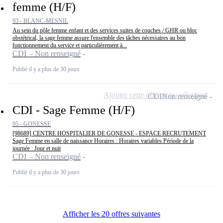
femme (H/F)
93 - BLANC-MESNIL
Au sein du pôle femme enfant et des services suites de couches / GHR ou bloc
obstétrical, la sage femme assure l'ensemble des tâches nécessaires au bon
fonctionnement du service et particulièrement à...
CDI - Non renseigné
Publié il y a plus de 30 jours
Ajouter cette offre à ma sélection
CDI
Non renseigné
CDI - Sage Femme (H/F)
95 - GONESSE
[98689] CENTRE HOSPITALIER DE GONESSE - ESPACE RECRUTEMENT
Sage Femme en salle de naissance Horaires : Horaires variables Période de la
journée : Jour et nuit
CDI - Non renseigné
Publié il y a plus de 30 jours
Afficher les 20 offres suivantes