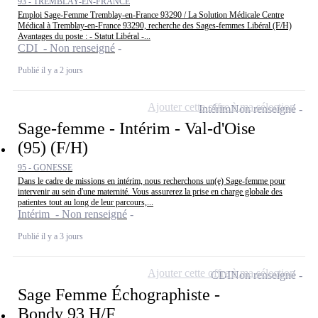
93 - TREMBLAY-EN-FRANCE
Emploi Sage-Femme Tremblay-en-France 93290 / La Solution Médicale Centre
Médical à Tremblay-en-France 93290, recherche des Sages-femmes Libéral (F/H)
Avantages du poste : - Statut Libéral -...
CDI - Non renseigné
Publié il y a 2 jours
Ajouter cette offre à ma sélection
Intérim
Non renseigné
Sage-femme - Intérim - Val-d'Oise
(95) (F/H)
95 - GONESSE
Dans le cadre de missions en intérim, nous recherchons un(e) Sage-femme pour
intervenir au sein d'une maternité. Vous assurerez la prise en charge globale des
patientes tout au long de leur parcours,...
Intérim - Non renseigné
Publié il y a 3 jours
Ajouter cette offre à ma sélection
CDI
Non renseigné
Sage Femme Échographiste -
Bondy 93 H/F