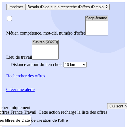
Imprimer
Besoin d'aide sur la recherche d'offres d'emploi ?
Métier, compétence, mot-clé, numéro d'offre
Lieu de travail
Distance autour du lieu choisi
Rechercher
des offres
Créer une alerte
Qui sont n
icher uniquement
 offres France Travail
Cette action recharge la liste des offres
les filtres de
Date de création
de l'offre