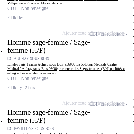
Villeparisis en Seine-et-Marne, dans le...
CDI - Non renseigné
Publié hier
Ajouter cette offre à ma sélection
CDI
Non renseigné
Homme sage-femme / Sage-
femme (H/F)
93 - AULNAY-SOUS-BOIS
Emploi Sage-Femme Aulnay-sous-Bois 93600 / La Solution Médicale Centre
Médical à Aulnay-sous-Bois 93600, recherche des Sages-femmes (F/H) qualifiés et
échographes avec des capacités en...
CDI - Non renseigné
Publié il y a 2 jours
Ajouter cette offre à ma sélection
CDI
Non renseigné
Homme sage-femme / Sage-
femme (H/F)
93 - PAVILLONS-SOUS-BOIS