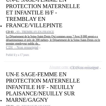
PROTECTION MATERNELLE
ET INFANTILE H/F -
TREMBLAY EN
FRANCE/VILLEPINTE
CD 93 -
93 - TREMBLAY-EN-FRANCE
Le Département de la Seine-Saint-Denis Qui sommes-nous ? Avec 8 000 agent-e-s
départementaux et près de 200 métiers, le Département de la Seine-Saint-Denis est le
premier employeur public du...
CDI - Non renseigné
Publié il y a 17 jours
Ajouter cette offre à ma sélection
CDI
Non renseigné
UN-E SAGE-FEMME EN
PROTECTION MATERNELLE
INFANTILE H/F - NEUILLY
PLAISANCE/NEUILLY SUR
MARNE/GAGNY