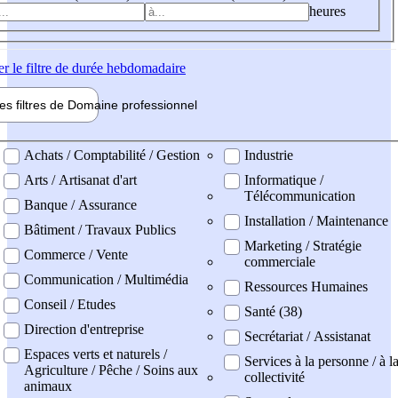
heures
er
le filtre de durée hebdomadaire
les filtres de
Domaine pro
fessionnel
ne professionel
Achats / Comptabilité / Gestion
Industrie
Arts / Artisanat d'art
Informatique /
Télécommunication
Banque / Assurance
Installation / Maintenance
Bâtiment / Travaux Publics
Marketing / Stratégie
Commerce / Vente
commerciale
Communication / Multimédia
Ressources Humaines
Conseil / Etudes
Santé (38)
Direction d'entreprise
Secrétariat / Assistanat
Espaces verts et naturels /
Services à la personne / à l
Agriculture / Pêche / Soins aux
collectivité
animaux