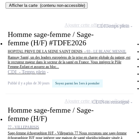
Afficher la carte
(contenu non-accessible)
Ajouter cette offre à ma sélection
CDI
Temps plein
Homme sage-femme / Sage-
femme (H/F) #TDFE2026
HOPITAL PRIVE DE LA SEINE SAINT DENIS -
93 - LE BLANC MESNIL
Ramsay Santé, un des leaders européens de la prise en charge globale du patient, est
le recruteur majeur dans le secteur de la santé en France. Vous intégrez le Pôle
Femme-Enfant et assurez au bloc...
CDI - Temps plein
Publié il y a plus de 30 jours
Soyez parmi les 1ers à postuler
Ajouter cette offre à ma sélection
CDI
Non renseigné
Homme sage-femme / Sage-
femme (H/F)
77 - VILLEPARISIS
Sage-femme échographiste H/F - Villeparisis 77 Nous recrutons une sage-femme
échographiste H/F pour intégrer une maison de santé pluridisciplinaire située à