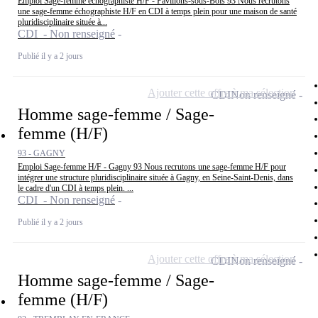
Emploi Sage-femme échographiste H/F - Pavillons-sous-Bois 93 Nous recrutons
une sage-femme échographiste H/F en CDI à temps plein pour une maison de santé
pluridisciplinaire située à...
CDI - Non renseigné
Publié il y a 2 jours
Ajouter cette offre à ma sélection
CDI
Non renseigné
Homme sage-femme / Sage-
femme (H/F)
93 - GAGNY
Emploi Sage-femme H/F - Gagny 93 Nous recrutons une sage-femme H/F pour
intégrer une structure pluridisciplinaire située à Gagny, en Seine-Saint-Denis, dans
le cadre d'un CDI à temps plein. ...
CDI - Non renseigné
Publié il y a 2 jours
Ajouter cette offre à ma sélection
CDI
Non renseigné
Homme sage-femme / Sage-
femme (H/F)