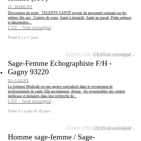
93 - BOBIGNY
Description du poste : TALENTS SANTÉ recrute du personnel soignant sur les
métiers liés aux : Centres de soins, Santé à domicile, Santé au travail, Petite enfance
et laboratoires...
CDI - Non renseigné
Publié il y a 17 jours
Ajouter cette offre à ma sélection
CDI
Non renseigné
Sage-Femme Echographiste F/H -
Gagny 93220
93 - GAGNY
La Solution Médicale est une agence spécialisée dans le recrutement de
professionnels de santé. Elle accompagne, depuis , les responsables des centres
médicaux et dentaires dans leur recherche de...
CDI - Non renseigné
Publié il y a plus de 30 jours
Ajouter cette offre à ma sélection
CDI
Non renseigné
Homme sage-femme / Sage-