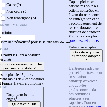
Cap emploi et ses
Cadre (9)
partenaires pour ses
actions concrètes en
Non cadre (5)
faveur du recrutement,
Non renseignée (24)
de l’intégration et de
l’accompagnement de
IRE BRUT MINIMUM
ses collaborateurs en
situation de handicap.
re minimum
Pour en savoir plus,
consultez cet article
.
ssez une périodicité pour le salaire saisi
Entreprise adaptée
NITÉS
Qu'est-ce qu'une
z parmi les 1ers à postuler
entreprise adaptée
résultats
?
urquoi serez-vous parmi les
L'entreprise adaptée
premiers à postuler ?
permet à un travailleur
es de plus de 15 jours,
en situation de
tant moins de 4 candidatures
handicap d'exercer
t France Travail est informé)
une activité
ICAP
professionnelle dans
des conditions
Employeur handi-
adaptées à ses
engagé
capacités. Pour en
Qu'est-ce qu'un
savoir plus,
consultez