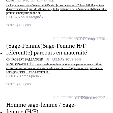
CD 93 -
93 - NEUILLY-PLAISANCE
Le Département de la Seine-Saint-Denis Qui sommes-nous ? Avec 8 000 agent-e-s
départementaux et près de 200 métiers, le Département de la Seine-Saint-Denis est le
premier employeur public du...
CDI - Non renseigné
Publié il y a 17 jours
Ajouter cette offre à ma sélection
CDD
Temps plein
(Sage-Femme)Sage-Femme H/F
référent(e) parcours en maternité
CHI ROBERT BALLANGER -
93 - AULNAY-SOUS-BOIS
RESPONSABILITÉS : Le poste de sage-femme référente parcours maternité est
centré sur la coordination des sorties de maternité et l'organisation du parcours de
soins post-natal. Il vise à assurer la...
CDD - Temps plein
Publié il y a 17 jours
Ajouter cette offre à ma sélection
CDI
Non renseigné
Homme sage-femme / Sage-
femme (H/F)