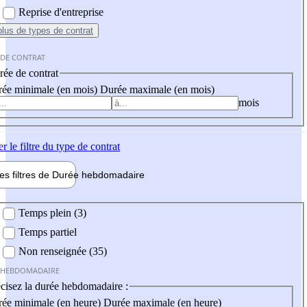
Reprise d'entreprise
plus
de types de contrat
 DE CONTRAT
ée de contrat
ée minimale (en mois)
Durée maximale (en mois)
mois
er
le filtre du type de contrat
les filtres de
Durée hebdo
madaire
 hebdomadaire
Temps plein (3)
Temps partiel
Non renseignée (35)
 HEBDOMADAIRE
cisez la durée hebdomadaire :
ée minimale (en heure)
Durée maximale (en heure)