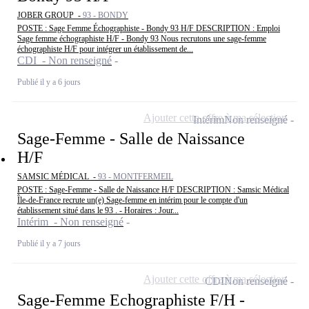
JOBER GROUP -
93 - BONDY
POSTE : Sage Femme Échographiste - Bondy 93 H/F DESCRIPTION : Emploi
Sage femme échographiste H/F - Bondy 93 Nous recrutons une sage-femme
échographiste H/F pour intégrer un établissement de...
CDI - Non renseigné
Publié il y a 6 jours
Ajouter cette offre à ma sélection
Intérim
Non renseigné
Sage-Femme - Salle de Naissance
H/F
SAMSIC MÉDICAL -
93 - MONTFERMEIL
POSTE : Sage-Femme - Salle de Naissance H/F DESCRIPTION : Samsic Médical
Île-de-France recrute un(e) Sage-femme en intérim pour le compte d'un
établissement situé dans le 93 . - Horaires : Jour...
Intérim - Non renseigné
Publié il y a 7 jours
Ajouter cette offre à ma sélection
CDI
Non renseigné
Sage-Femme Echographiste F/H -