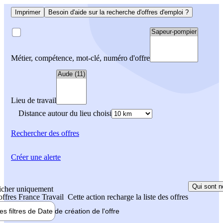
Imprimer
Besoin d'aide sur la recherche d'offres d'emploi ?
Métier, compétence, mot-clé, numéro d'offre
Lieu de travail
Distance autour du lieu choisi
Rechercher
des offres
Créer une alerte
Qui sont n
icher uniquement
 offres France Travail
Cette action recharge la liste des offres
les filtres de
Date de création
de l'offre