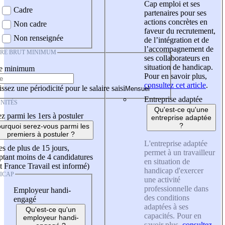
Cap emploi et ses
Cadre
partenaires pour ses
actions concrètes en
Non cadre
faveur du recrutement,
Non renseignée
de l’intégration et de
l’accompagnement de
IRE BRUT MINIMUM
ses collaborateurs en
situation de handicap.
re minimum
Pour en savoir plus,
consultez cet article
.
ssez une périodicité pour le salaire saisi
Entreprise adaptée
NITÉS
Qu'est-ce qu'une
z parmi les 1ers à postuler
entreprise adaptée
?
urquoi serez-vous parmi les
premiers à postuler ?
L'entreprise adaptée
es de plus de 15 jours,
permet à un travailleur
tant moins de 4 candidatures
en situation de
t France Travail est informé)
handicap d'exercer
ICAP
une activité
professionnelle dans
Employeur handi-
des conditions
engagé
adaptées à ses
Qu'est-ce qu'un
capacités. Pour en
employeur handi-
savoir plus,
consultez