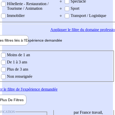
Spectacle
Hôtellerie - Restauration /
Tourisme / Animation
Sport
Immobilier
Transport / Logistique
Appliquer
le filtre du domaine professi
es filtres liés à l'
Expérience
demandée
ience demandée
Moins de 1 an
De 1 à 3 ans
Plus de 3 ans
Non renseignée
er
le filtre de l'expérience demandée
Plus De
Filtres
IFICATION
par France travail,