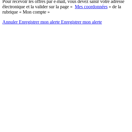
Pour recevoir les offres par e-mail, vous devez saisir votre adresse
électronique et la valider sur la page «
Mes coordonnées
» de la
rubrique « Mon compte »
Annuler
Enregistrer mon alerte
Enregistrer
mon alerte