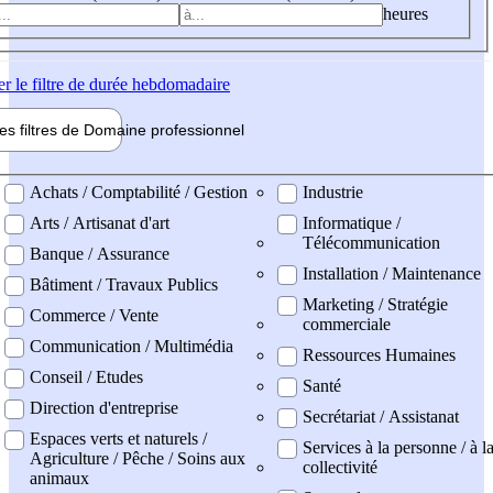
heures
er
le filtre de durée hebdomadaire
les filtres de
Domaine pro
fessionnel
ne professionel
Achats / Comptabilité / Gestion
Industrie
Arts / Artisanat d'art
Informatique /
Télécommunication
Banque / Assurance
Installation / Maintenance
Bâtiment / Travaux Publics
Marketing / Stratégie
Commerce / Vente
commerciale
Communication / Multimédia
Ressources Humaines
Conseil / Etudes
Santé
Direction d'entreprise
Secrétariat / Assistanat
Espaces verts et naturels /
Services à la personne / à l
Agriculture / Pêche / Soins aux
collectivité
animaux