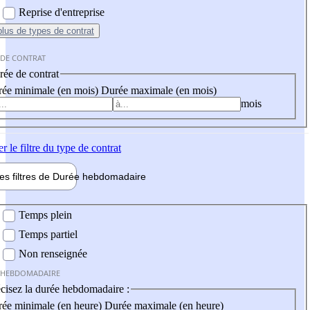
Reprise d'entreprise
plus
de types de contrat
 DE CONTRAT
ée de contrat
ée minimale (en mois)
Durée maximale (en mois)
mois
er
le filtre du type de contrat
les filtres de
Durée hebdo
madaire
 hebdomadaire
Temps plein
Temps partiel
Non renseignée
 HEBDOMADAIRE
cisez la durée hebdomadaire :
ée minimale (en heure)
Durée maximale (en heure)