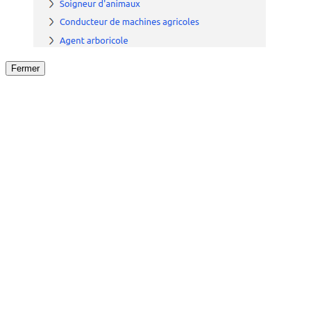
Fermer
Fermer
le détail de l'offre
/
Offre
sur
Offre précéden