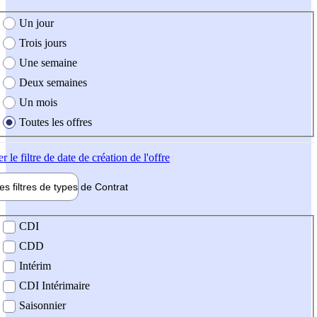
e création de l'offre
Un jour
Trois jours
Une semaine
Deux semaines
Un mois
Toutes les offres
er
le filtre de date de création de l'offre
les filtres de types de
Contrat
de contrat
CDI
CDD
Intérim
CDI Intérimaire
Saisonnier