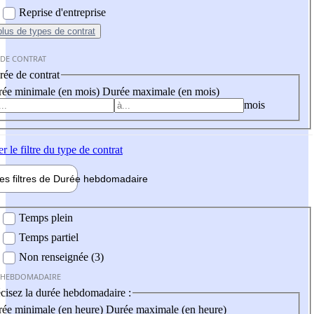
Reprise d'entreprise
plus
de types de contrat
 DE CONTRAT
ée de contrat
ée minimale (en mois)
Durée maximale (en mois)
mois
er
le filtre du type de contrat
les filtres de
Durée hebdo
madaire
 hebdomadaire
Temps plein
Temps partiel
Non renseignée (3)
 HEBDOMADAIRE
cisez la durée hebdomadaire :
ée minimale (en heure)
Durée maximale (en heure)