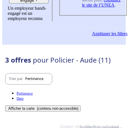
engagé ?
le site de l’UNEA
.
Un employeur handi-
engagé est un
employeur reconnu
Appliquer
les filtres
3 offres
pour Policier - Aude (11)
Trier par
Pertinence
Pertinence
Date
Afficher la carte
(contenu non-accessible)
Ajouter cette offre à ma sélection
Intérim
Non renseigné