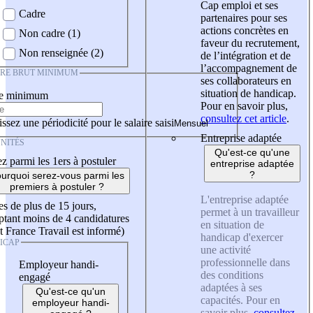
Cap emploi et ses
Cadre
partenaires pour ses
actions concrètes en
Non cadre (1)
faveur du recrutement,
Non renseignée (2)
de l’intégration et de
l’accompagnement de
IRE BRUT MINIMUM
ses collaborateurs en
situation de handicap.
re minimum
Pour en savoir plus,
consultez cet article
.
ssez une périodicité pour le salaire saisi
Entreprise adaptée
NITÉS
Qu'est-ce qu'une
z parmi les 1ers à postuler
entreprise adaptée
?
urquoi serez-vous parmi les
premiers à postuler ?
L'entreprise adaptée
es de plus de 15 jours,
permet à un travailleur
tant moins de 4 candidatures
en situation de
t France Travail est informé)
handicap d'exercer
ICAP
une activité
professionnelle dans
Employeur handi-
des conditions
engagé
adaptées à ses
Qu'est-ce qu'un
capacités. Pour en
employeur handi-
savoir plus,
consultez