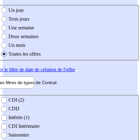
e création de l'offre
Un jour
Trois jours
Une semaine
Deux semaines
Un mois
Toutes les offres
er
le filtre de date de création de l'offre
les filtres de types de
Contrat
de contrat
CDI (2)
CDD
Intérim (1)
CDI Intérimaire
Saisonnier