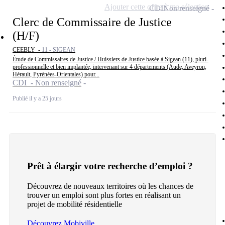
Ajouter cette offre à ma sélection
CDI
Non renseigné
Clerc de Commissaire de Justice
(H/F)
CEEBLY -
11 - SIGEAN
Étude de Commissaires de Justice / Huissiers de Justice basée à Sigean (11), pluri-
professionnelle et bien implantée, intervenant sur 4 départements (Aude, Aveyron,
Hérault, Pyrénées-Orientales) pour...
CDI - Non renseigné
Publié il y a 25 jours
Prêt à élargir votre recherche d’emploi ?
Découvrez de nouveaux territoires où les chances de
trouver un emploi sont plus fortes en réalisant un
projet de mobilité résidentielle
Découvrez Mobiville