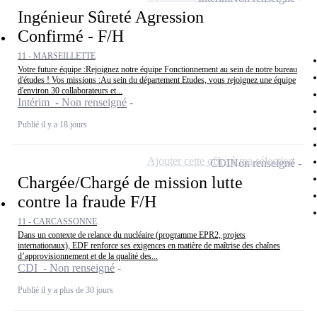
Ingénieur Sûreté Agression
Confirmé - F/H
11 - MARSEILLETTE
Votre future équipe :Rejoignez notre équipe Fonctionnement au sein de notre bureau
d'études ! Vos missions :Au sein du département Etudes, vous rejoignez une équipe
d'environ 30 collaborateurs et...
Intérim - Non renseigné
Publié il y a 18 jours
Ajouter cette offre à ma sélection
CDI
Non renseigné
Chargée/Chargé de mission lutte
contre la fraude F/H
11 - CARCASSONNE
Dans un contexte de relance du nucléaire (programme EPR2, projets
internationaux), EDF renforce ses exigences en matière de maîtrise des chaînes
d’approvisionnement et de la qualité des...
CDI - Non renseigné
Publié il y a plus de 30 jours