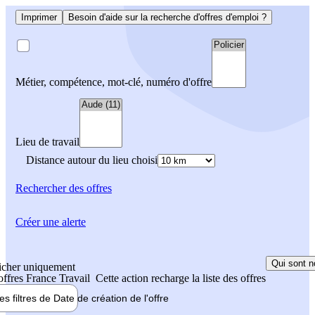
Imprimer
Besoin d'aide sur la recherche d'offres d'emploi ?
Métier, compétence, mot-clé, numéro d'offre
Lieu de travail
Distance autour du lieu choisi
Rechercher
des offres
Créer une alerte
Qui sont n
icher uniquement
 offres France Travail
Cette action recharge la liste des offres
les filtres de
Date de création
de l'offre