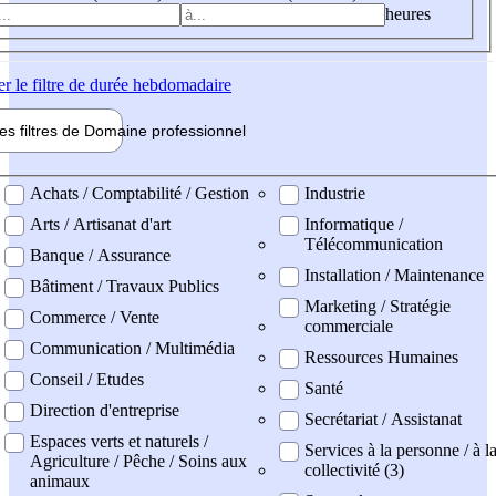
heures
er
le filtre de durée hebdomadaire
les filtres de
Domaine pro
fessionnel
ne professionel
Achats / Comptabilité / Gestion
Industrie
Arts / Artisanat d'art
Informatique /
Télécommunication
Banque / Assurance
Installation / Maintenance
Bâtiment / Travaux Publics
Marketing / Stratégie
Commerce / Vente
commerciale
Communication / Multimédia
Ressources Humaines
Conseil / Etudes
Santé
Direction d'entreprise
Secrétariat / Assistanat
Espaces verts et naturels /
Services à la personne / à l
Agriculture / Pêche / Soins aux
collectivité (3)
animaux