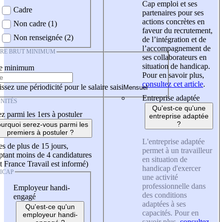
Cap emploi et ses
Cadre
partenaires pour ses
actions concrètes en
Non cadre (1)
faveur du recrutement,
Non renseignée (2)
de l’intégration et de
l’accompagnement de
IRE BRUT MINIMUM
ses collaborateurs en
situation de handicap.
re minimum
Pour en savoir plus,
consultez cet article
.
ssez une périodicité pour le salaire saisi
Entreprise adaptée
NITÉS
Qu'est-ce qu'une
z parmi les 1ers à postuler
entreprise adaptée
?
urquoi serez-vous parmi les
premiers à postuler ?
L'entreprise adaptée
es de plus de 15 jours,
permet à un travailleur
tant moins de 4 candidatures
en situation de
t France Travail est informé)
handicap d'exercer
ICAP
une activité
professionnelle dans
Employeur handi-
des conditions
engagé
adaptées à ses
Qu'est-ce qu'un
capacités. Pour en
employeur handi-
savoir plus,
consultez