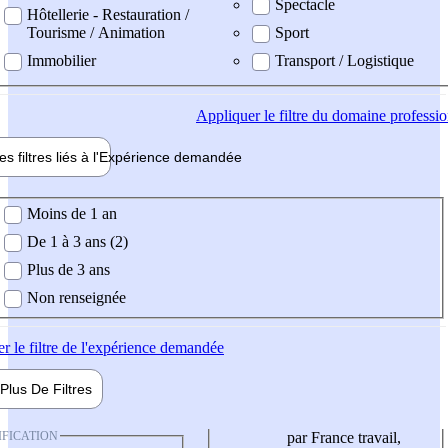
Spectacle
Hôtellerie - Restauration /
Tourisme / Animation
Sport
Immobilier
Transport / Logistique
Appliquer
le filtre du domaine professi
es filtres liés à l'
Expérience
demandée
ience demandée
Moins de 1 an
De 1 à 3 ans (2)
Plus de 3 ans
Non renseignée
er
le filtre de l'expérience demandée
Plus De
Filtres
IFICATION
par France travail,