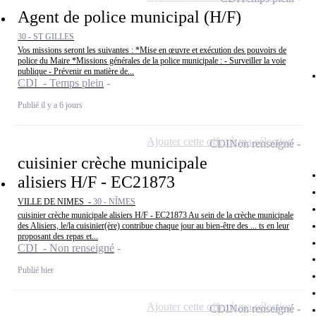
Agent de police municipal (H/F)
30 - ST GILLES
Vos missions seront les suivantes : *Mise en œuvre et exécution des pouvoirs de
police du Maire *Missions générales de la police municipale : - Surveiller la voie
publique - Prévenir en matière de...
CDI - Temps plein
Publié il y a 6 jours
Ajouter cette offre à ma sélection
CDI
Non renseigné
cuisinier crèche municipale
alisiers H/F - EC21873
VILLE DE NIMES -
30 - NÎMES
cuisinier crèche municipale alisiers H/F - EC21873 Au sein de la crèche municipale
des Alisiers, le/la cuisinier(ère) contribue chaque jour au bien-être des ... ts en leur
proposant des repas et...
CDI - Non renseigné
Publié hier
Ajouter cette offre à ma sélection
CDI
Non renseigné