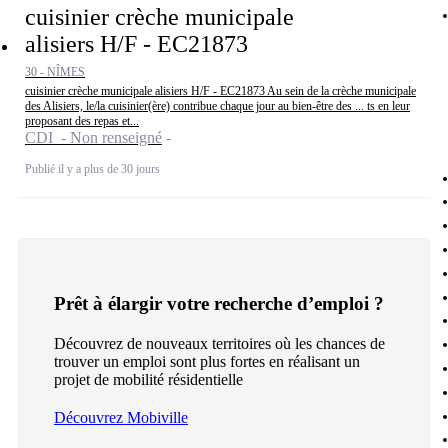
cuisinier crèche municipale
alisiers H/F - EC21873
30 - NÎMES
cuisinier crèche municipale alisiers H/F - EC21873 Au sein de la crèche municipale
des Alisiers, le/la cuisinier(ère) contribue chaque jour au bien-être des ... ts en leur
proposant des repas et...
CDI - Non renseigné
Publié il y a plus de 30 jours
Prêt à élargir votre recherche d’emploi ?
Découvrez de nouveaux territoires où les chances de
trouver un emploi sont plus fortes en réalisant un
projet de mobilité résidentielle
Découvrez Mobiville