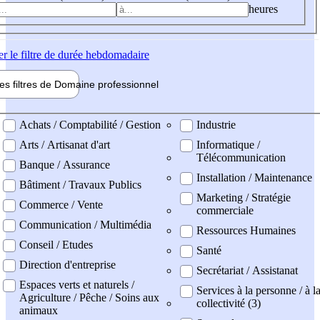
heures
er
le filtre de durée hebdomadaire
les filtres de
Domaine pro
fessionnel
ne professionel
Achats / Comptabilité / Gestion
Industrie
Arts / Artisanat d'art
Informatique /
Télécommunication
Banque / Assurance
Installation / Maintenance
Bâtiment / Travaux Publics
Marketing / Stratégie
Commerce / Vente
commerciale
Communication / Multimédia
Ressources Humaines
Conseil / Etudes
Santé
Direction d'entreprise
Secrétariat / Assistanat
Espaces verts et naturels /
Services à la personne / à l
Agriculture / Pêche / Soins aux
collectivité (3)
animaux