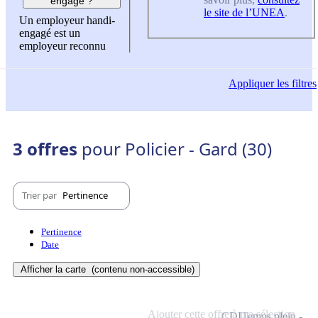
engagé ?
le site de l’UNEA
.
Un employeur handi-
engagé est un
employeur reconnu
Appliquer
les filtres
3 offres
pour Policier - Gard (30)
Trier par
Pertinence
Pertinence
Date
Afficher la carte
(contenu non-accessible)
Ajouter cette offre à ma sélection
CDI
Temps plein