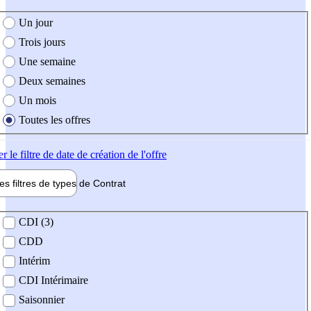
e création de l'offre
Un jour
Trois jours
Une semaine
Deux semaines
Un mois
Toutes les offres
er
le filtre de date de création de l'offre
les filtres de types de
Contrat
de contrat
CDI (3)
CDD
Intérim
CDI Intérimaire
Saisonnier