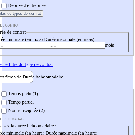
Reprise d'entreprise
plus
de types de contrat
 DE CONTRAT
ée de contrat
ée minimale (en mois)
Durée maximale (en mois)
mois
er
le filtre du type de contrat
les filtres de
Durée hebdo
madaire
 hebdomadaire
Temps plein (1)
Temps partiel
Non renseignée (2)
 HEBDOMADAIRE
cisez la durée hebdomadaire :
ée minimale (en heure)
Durée maximale (en heure)