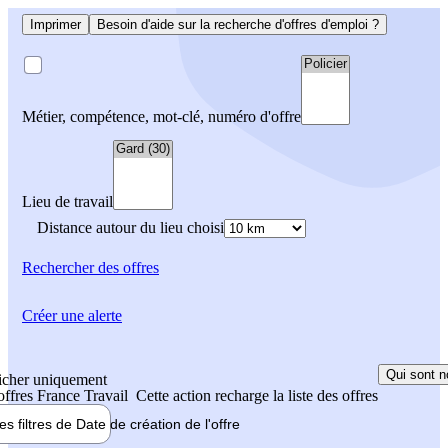
Imprimer
Besoin d'aide sur la recherche d'offres d'emploi ?
Métier, compétence, mot-clé, numéro d'offre
Lieu de travail
Distance autour du lieu choisi
Rechercher
des offres
Créer une alerte
Qui sont n
icher uniquement
 offres France Travail
Cette action recharge la liste des offres
les filtres de
Date de création
de l'offre