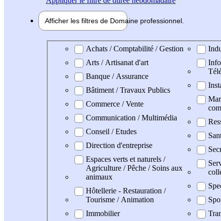
Appliquer
le filtre de durée hebdomadaire
Afficher les filtres de
Domaine pro
fessionnel
Domaine professionel
Achats / Comptabilité / Gestion
Indu
Arts / Artisanat d'art
Info
Tél
Banque / Assurance
Inst
Bâtiment / Travaux Publics
Mark
Commerce / Vente
com
Communication / Multimédia
Res
Conseil / Etudes
San
Direction d'entreprise
Secr
Espaces verts et naturels /
Serv
Agriculture / Pêche / Soins aux
coll
animaux
Spe
Hôtellerie - Restauration /
Tourisme / Animation
Spo
Immobilier
Tran