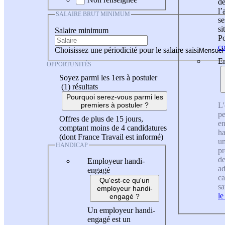
de
l
SALAIRE BRUT MINIMUM
se
si
Salaire minimum
Po
co
Choisissez une périodicité pour le salaire saisi
En
OPPORTUNITÉS
Soyez parmi les 1ers à postuler
(1)
résultats
Pourquoi serez-vous parmi les
L'
premiers à postuler ?
pe
Offres de plus de 15 jours,
en
comptant moins de 4 candidatures
ha
(dont France Travail est informé)
un
HANDICAP
pr
de
Employeur handi-
ad
engagé
ca
Qu'est-ce qu'un
sa
employeur handi-
le
engagé ?
Un employeur handi-
engagé est un