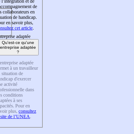
 l’intégration et de
’accompagnement de
s collaborateurs en
tuation de handicap.
ur en savoir plus,
nsultez cet article
.
treprise adaptée
Qu'est-ce qu'une
entreprise adaptée
?
entreprise adaptée
rmet à un travailleur
 situation de
ndicap d'exercer
e activité
ofessionnelle dans
s conditions
aptées à ses
pacités. Pour en
voir plus,
consultez
 site de l’UNEA
.