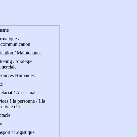
strie
rmatique /
écommunication
allation / Maintenance
eting / Stratégie
merciale
sources Humaines
té
étariat / Assistanat
ices à la personne / à la
ectivité (1)
ctacle
rt
sport / Logistique