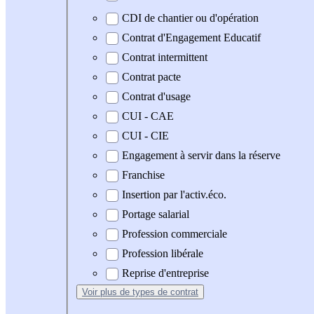
CDI de chantier ou d'opération
Contrat d'Engagement Educatif
Contrat intermittent
Contrat pacte
Contrat d'usage
CUI - CAE
CUI - CIE
Engagement à servir dans la réserve
Franchise
Insertion par l'activ.éco.
Portage salarial
Profession commerciale
Profession libérale
Reprise d'entreprise
Voir plus
de types de contrat