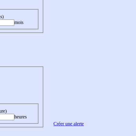
s)
mois
ure)
heures
Créer une alerte