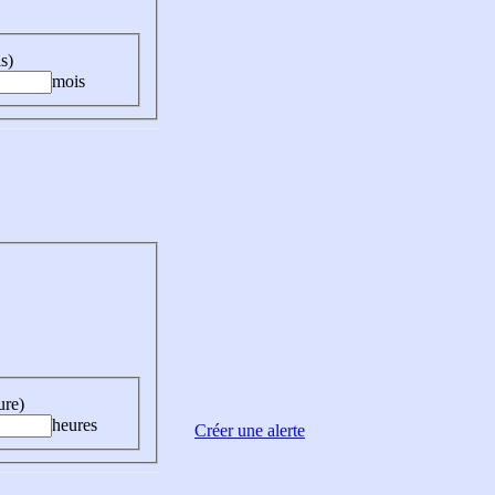
s)
mois
ure)
heures
Créer une alerte