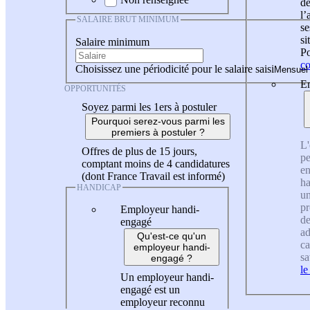
de
l
SALAIRE BRUT MINIMUM
se
si
Salaire minimum
Po
co
Choisissez une périodicité pour le salaire saisi
En
OPPORTUNITÉS
Soyez parmi les 1ers à postuler
Pourquoi serez-vous parmi les
premiers à postuler ?
L'
Offres de plus de 15 jours,
pe
comptant moins de 4 candidatures
en
(dont France Travail est informé)
ha
HANDICAP
un
pr
Employeur handi-
de
engagé
ad
Qu'est-ce qu'un
ca
employeur handi-
sa
engagé ?
le
Un employeur handi-
engagé est un
employeur reconnu