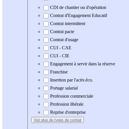
CDI de chantier ou d'opération
Contrat d'Engagement Educatif
Contrat intermittent
Contrat pacte
Contrat d'usage
CUI - CAE
CUI - CIE
Engagement à servir dans la réserve
Franchise
Insertion par l'activ.éco.
Portage salarial
Profession commerciale
Profession libérale
Reprise d'entreprise
Voir plus
de types de contrat