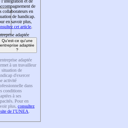
 l’intégration et de
’accompagnement de
s collaborateurs en
tuation de handicap.
ur en savoir plus,
nsultez cet article
.
treprise adaptée
Qu'est-ce qu'une
entreprise adaptée
?
entreprise adaptée
rmet à un travailleur
 situation de
ndicap d'exercer
e activité
ofessionnelle dans
s conditions
aptées à ses
pacités. Pour en
voir plus,
consultez
 site de l’UNEA
.